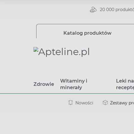
20 000 produkt
Katalog produktów
Witaminy i
Leki n
Zdrowie
minerały
recept
Nowości
Zestawy p