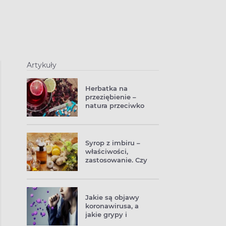
Artykuły
Herbatka na
przeziębienie –
natura przeciwko
infekcji
Syrop z imbiru –
właściwości,
zastosowanie. Czy
pomaga tylko na
przeziębienie?
Jakie są objawy
koronawirusa, a
jakie grypy i
przeziębienia?