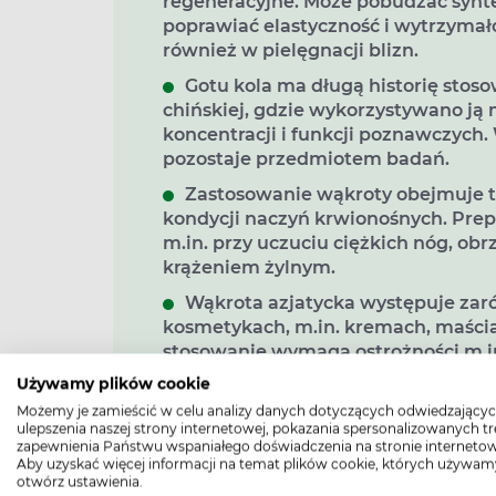
regeneracyjne. Może pobudzać synte
poprawiać elastyczność i wytrzymał
również w pielęgnacji blizn.
Gotu kola ma długą historię stos
chińskiej, gdzie wykorzystywano ją 
koncentracji i funkcji poznawczych
pozostaje przedmiotem badań.
Zastosowanie wąkroty obejmuje 
kondycji naczyń krwionośnych. Prep
m.in. przy uczuciu ciężkich nóg, o
krążeniem żylnym.
Wąkrota azjatycka występuje zaró
kosmetykach, m.in. kremach, maściac
stosowanie wymaga ostrożności m.in.
także u osób z chorobami wątroby.
Używamy plików cookie
Możemy je zamieścić w celu analizy danych dotyczących odwiedzającyc
ulepszenia naszej strony internetowej, pokazania spersonalizowanych tre
zapewnienia Państwu wspaniałego doświadczenia na stronie internetow
Wąkrota azjatycka – jakie ma w
Aby uzyskać więcej informacji na temat plików cookie, których używam
otwórz ustawienia.