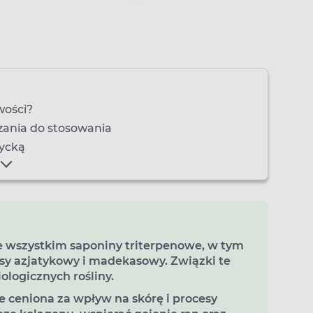
wości?
azania do stosowania
tycką
e wszystkim saponiny triterpenowe, w tym
sy azjatykowy i madekasowy. Związki te
ologicznych rośliny.
e ceniona za wpływ na skórę i procesy