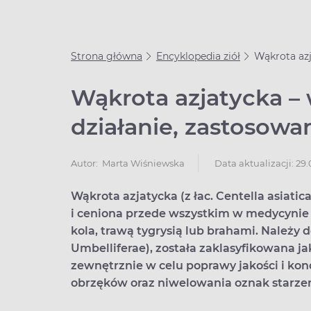
Strona główna
Encyklopedia ziół
Wąkrota azj
Wąkrota azjatycka – 
działanie, zastosowa
Data aktualizacji: 29
Autor:
Marta Wiśniewska
Wąkrota azjatycka (z łac. Centella asiatic
i ceniona przede wszystkim w medycynie 
kola, trawą tygrysią lub brahami. Należy d
Umbelliferae), została zaklasyfikowana ja
zewnętrznie w celu poprawy jakości i kond
obrzęków oraz niwelowania oznak starzen