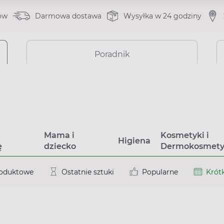
ów
Darmowa dostawa
Wysyłka w 24 godziny
Poradnik
a
Mama i
Kosmetyki i
Higiena
ę
dziecko
Dermokosmety
roduktowe
Ostatnie sztuki
Popularne
Krótk