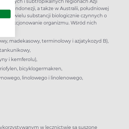
pikalnych i subtropikalnych regionach Azji
zji i Indonezji, a także w Australii, południowej
ódłem wielu substancji biologicznie czynnych o
a funkcjonowanie organizmu. Wśród nich
kowy, madekasowy, terminolowy i azjatykozyd B),
 tankunikowy,
ny i kemferolu),
riofylen, bicyklogermakren,
nowego, linolowego i linolenowego,
wykorzystywanym w lecznictwie są suszone