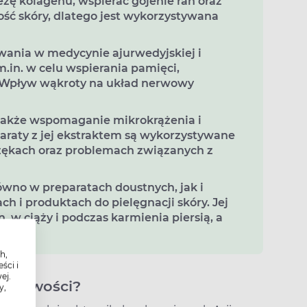
zę kolagenu, wspierać gojenie ran oraz
ość skóry, dlatego jest wykorzystywana
owania w medycynie ajurwedyjskiej i
m.in. w celu wspierania pamięci,
. Wpływ wąkroty na układ nerwowy
także wspomaganie mikrokrążenia i
araty z jej ekstraktem są wykorzystywane
brzękach oraz problemach związanych z
wno w preparatach doustnych, jak i
h i produktach do pielęgnacji skóry. Jej
 w ciąży i podczas karmienia piersią, a
h,
ści i
ej.
łaściwości?
y,