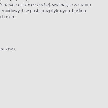
Centellae asiaticae herba
) zawierające w swoim
penoidowych w postaci azjatykozydu. Roślina
h m.in.:
ze krwi),