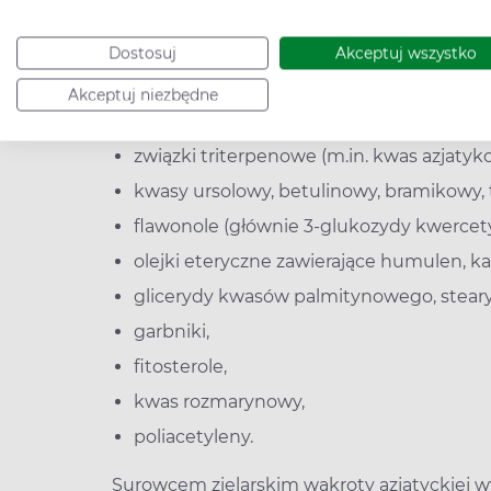
Wąkrota azjatycka występuje głównie w tro
południowo-wschodniej, m.in. w Indiach, Male
Dostosuj
Akceptuj wszystko
Afryce i na Madagaskarze. Jest bogatym źr
wielokierunkowym, pozytywnym wpływie n
Akceptuj niezbędne
wyróżnia się:
związki triterpenowe (m.in. kwas azjaty
kwasy ursolowy, betulinowy, bramikowy,
flawonole (głównie 3-glukozydy kwercety
olejki eteryczne zawierające humulen, ka
glicerydy kwasów palmitynowego, steary
garbniki,
fitosterole,
kwas rozmarynowy,
poliacetyleny.
Surowcem zielarskim wąkroty azjatyckiej 