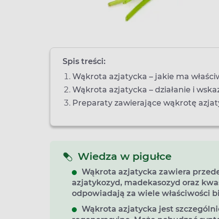
Spis treści:
Wąkrota azjatycka – jakie ma właści
Wąkrota azjatycka – działanie i wsk
Preparaty zawierające wąkrotę azja
Wiedza w pigułce
Wąkrota azjatycka zawiera przed
azjatykozyd, madekasozyd oraz kwa
odpowiadają za wiele właściwości bi
Wąkrota azjatycka jest szczególni