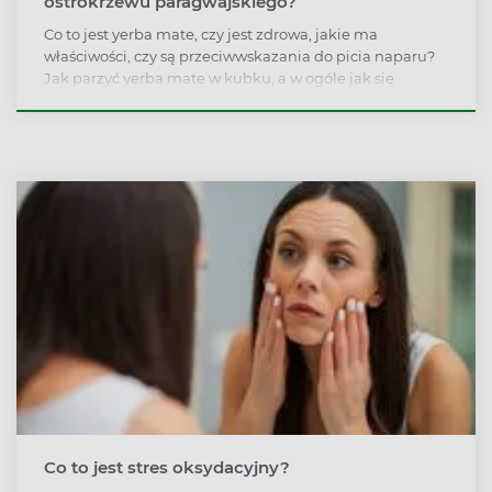
ostrokrzewu paragwajskiego?
Co to jest yerba mate, czy jest zdrowa, jakie ma
właściwości, czy są przeciwwskazania do picia naparu?
Jak parzyć yerba mate w kubku, a w ogóle jak się
nazywa kubek do yerba mate? Odpowiadamy!
Co to jest stres oksydacyjny?