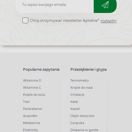
Zapisz
do
rozwiń>
Chcę otrzymywać newsletter Apteline
*
newslettera
Popularne zapytania
Przeziębienie i grypa
Witamina D
Termometry
Witamina C
Krople do nosa
Krople do oczu
Inhalacje
Tran
Katar
Paracetamol
Kaszel
Ibuprofen
Olejki eteryczne
Melatonina
Gorączka
Elektrolity
Drapanie w gardle