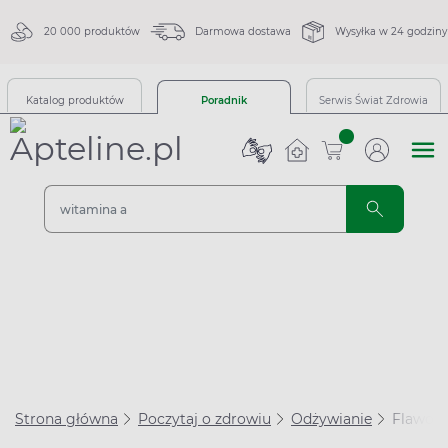
20 000 produktów
Darmowa dostawa
Wysyłka w 24 godziny
Katalog produktów
Poradnik
Serwis Świat Zdrowia
sztuk
Strona główna
Poczytaj o zdrowiu
Odżywianie
Flawonoi