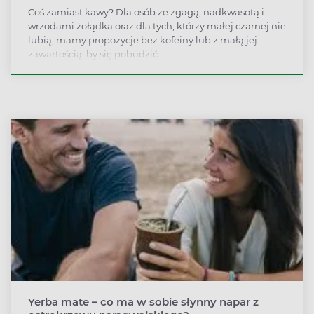
Coś zamiast kawy? Dla osób ze zgagą, nadkwasotą i
wrzodami żołądka oraz dla tych, którzy małej czarnej nie
lubią, mamy propozycje bez kofeiny lub z małą jej
zawartością, by się pobudzić.
Yerba mate – co ma w sobie słynny napar z