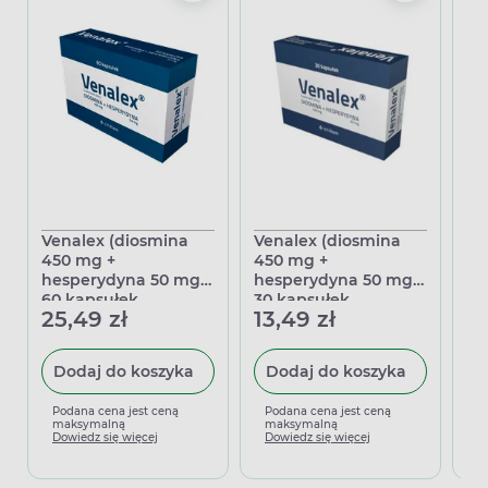
Venalex (diosmina
Venalex (diosmina
De
450 mg +
450 mg +
ta
hesperydyna 50 mg),
hesperydyna 50 mg),
38
60 kapsułek
30 kapsułek
25,49 zł
13,49 zł
twardych
twardych
Dodaj do koszyka
Dodaj do koszyka
P
m
Podana cena jest ceną
Podana cena jest ceną
D
maksymalną
maksymalną
Dowiedz się więcej
Dowiedz się więcej