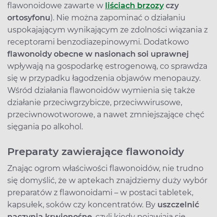
flawonoidowe zawarte w
liściach brzozy
czy
ortosyfonu
). Nie można zapominać o działaniu
uspokajającym wynikającym ze zdolności wiązania z
receptorami benzodiazepinowymi. Dodatkowo
flawonoidy obecne w nasionach soi uprawnej
wpływają na gospodarkę estrogenową, co sprawdza
się w przypadku łagodzenia objawów menopauzy.
Wśród działania flawonoidów wymienia się także
działanie przeciwgrzybicze, przeciwwirusowe,
przeciwnowotworowe, a nawet zmniejszające chęć
sięgania po alkohol.
Preparaty zawierające flawonoidy
Znając ogrom właściwości flawonoidów, nie trudno
się domyślić, że w aptekach znajdziemy duży wybór
preparatów z flawonoidami – w postaci tabletek,
kapsułek, soków czy koncentratów. By
uszczelnić
naczynia krwionośne
, czyli kiedy pojawiają się