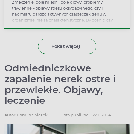
Zmęczenie, bóle mięśni, bóle głowy, problemy
trawienne – objawy stresu oksydacyjnego, czyli
nadmiaru bardzo aktywnych cząsteczek tlenu w
organizmie, nie są charakterystyczne. By ocenić, czy
stres oksydacyjny się rozwija, może pomóc badanie
poziomu kortyzolu czy glutationu we krwi.
Pokaż więcej
Odmiedniczkowe
zapalenie nerek ostre i
przewlekłe. Objawy,
leczenie
Autor:
Kamila Śnieżek
Data publikacji: 22.11.2024