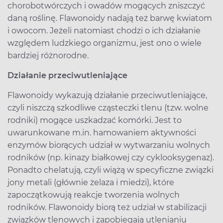
chorobotwórczych i owadów mogących zniszczyć
daną roślinę. Flawonoidy nadają też barwę kwiatom
i owocom. Jeżeli natomiast chodzi o ich działanie
względem ludzkiego organizmu, jest ono o wiele
bardziej różnorodne.
Działanie przeciwutleniające
Flawonoidy wykazują działanie przeciwutleniające,
czyli niszczą szkodliwe cząsteczki tlenu (tzw. wolne
rodniki) mogące uszkadzać komórki. Jest to
uwarunkowane m.in. hamowaniem aktywności
enzymów biorących udział w wytwarzaniu wolnych
rodników (np. kinazy białkowej czy cyklooksygenaz).
Ponadto chelatują, czyli wiążą w specyficzne związki
jony metali (głównie żelaza i miedzi), które
zapoczątkowują reakcje tworzenia wolnych
rodników. Flawonoidy biorą też udział w stabilizacji
związków tlenowych i zapobiegają utlenianiu