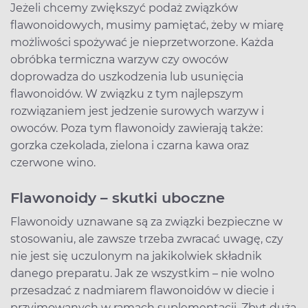
Jeżeli chcemy zwiększyć podaż związków
flawonoidowych, musimy pamiętać, żeby w miarę
możliwości spożywać je nieprzetworzone. Każda
obróbka termiczna warzyw czy owoców
doprowadza do uszkodzenia lub usunięcia
flawonoidów. W związku z tym najlepszym
rozwiązaniem jest jedzenie surowych warzyw i
owoców. Poza tym flawonoidy zawierają także:
gorzka czekolada, zielona i czarna kawa oraz
czerwone wino.
Flawonoidy – skutki uboczne
Flawonoidy uznawane są za związki bezpieczne w
stosowaniu, ale zawsze trzeba zwracać uwagę, czy
nie jest się uczulonym na jakikolwiek składnik
danego preparatu. Jak ze wszystkim – nie wolno
przesadzać z nadmiarem flawonoidów w diecie i
przyjmowanych w ramach suplementacji. Zbyt duża