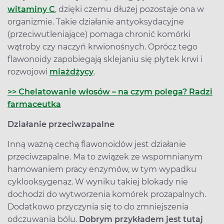
witaminy C
, dzięki czemu dłużej pozostaje ona w
organizmie. Takie działanie antyoksydacyjne
(przeciwutleniające) pomaga chronić komórki
wątroby czy naczyń krwionośnych. Oprócz tego
flawonoidy zapobiegają sklejaniu się płytek krwi i
rozwojowi
miażdżycy
.
>> Chelatowanie włosów – na czym polega? Radzi
farmaceutka
Działanie przeciwzapalne
Inną ważną cechą flawonoidów jest działanie
przeciwzapalne. Ma to związek ze wspomnianym
hamowaniem pracy enzymów, w tym wypadku
cyklooksygenaz. W wyniku takiej blokady nie
dochodzi do wytworzenia komórek prozapalnych.
Dodatkowo przyczynia się to do zmniejszenia
odczuwania bólu.
Dobrym przykładem jest tutaj