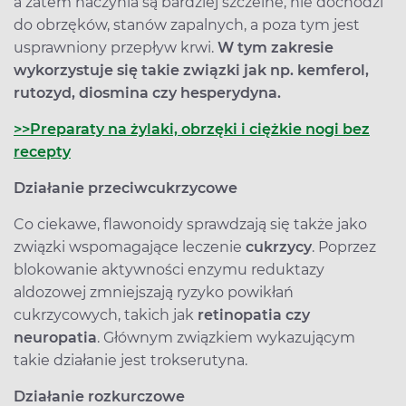
a zatem naczynia są bardziej szczelne, nie dochodzi
do obrzęków, stanów zapalnych, a poza tym jest
usprawniony przepływ krwi.
W tym zakresie
wykorzystuje się takie związki jak np. kemferol,
rutozyd, diosmina czy hesperydyna.
>>
Preparaty na żylaki, obrzęki i ciężkie nogi bez
recepty
Działanie przeciwcukrzycowe
Co ciekawe, flawonoidy sprawdzają się także jako
związki wspomagające leczenie
cukrzycy
. Poprzez
blokowanie aktywności enzymu reduktazy
aldozowej zmniejszają ryzyko powikłań
cukrzycowych, takich jak
retinopatia czy
neuropatia
. Głównym związkiem wykazującym
takie działanie jest trokserutyna.
Działanie rozkurczowe