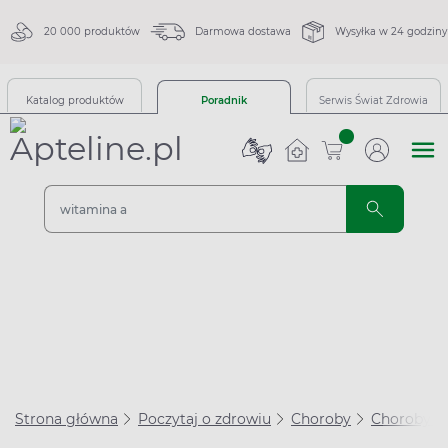
20 000 produktów
Darmowa dostawa
Wysyłka w 24 godziny
Katalog produktów
Poradnik
Serwis Świat Zdrowia
sztuk
Strona główna
Poczytaj o zdrowiu
Choroby
Choroby se