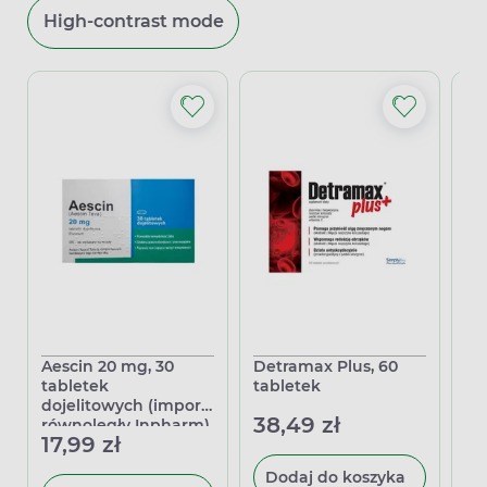
High-contrast mode
Aescin 20 mg, 30
Detramax Plus, 60
De
tabletek
tabletek
ta
dojelitowych (import
38,49 zł
25
równoległy Inpharm)
17,99 zł
Dodaj do koszyka