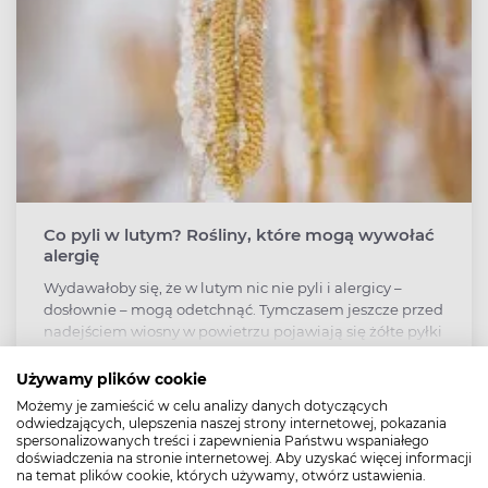
Co pyli w lutym? Rośliny, które mogą wywołać
alergię
Wydawałoby się, że w lutym nic nie pyli i alergicy –
dosłownie – mogą odetchnąć. Tymczasem jeszcze przed
nadejściem wiosny w powietrzu pojawiają się żółte pyłki
olchy i leszczyny. Co jeszcze uczula w lutym i jak sobie
poradzić z alergią wziewną w drugim miesiącu roku?
Używamy plików cookie
Możemy je zamieścić w celu analizy danych dotyczących
odwiedzających, ulepszenia naszej strony internetowej, pokazania
spersonalizowanych treści i zapewnienia Państwu wspaniałego
doświadczenia na stronie internetowej. Aby uzyskać więcej informacji
na temat plików cookie, których używamy, otwórz ustawienia.