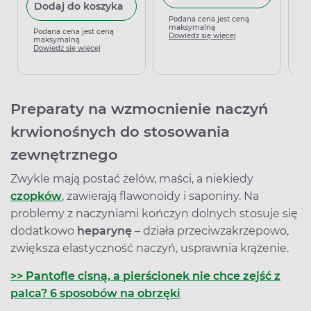
Dodaj do koszyka
Podana cena jest ceną
P
maksymalną
m
Podana cena jest ceną
Dowiedz się więcej
D
maksymalną
Dowiedz się więcej
Preparaty na wzmocnienie naczyń
krwionośnych do stosowania
zewnętrznego
Zwykle mają postać żelów, maści, a niekiedy
czopków
, zawierają flawonoidy i saponiny. Na
problemy z naczyniami kończyn dolnych stosuje się
dodatkowo
heparynę
– działa przeciwzakrzepowo,
zwiększa elastyczność naczyń, usprawnia krążenie.
>> Pantofle cisną, a pierścionek nie chce zejść z
palca? 6 sposobów na obrzęki