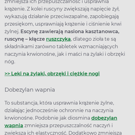
zmniejsza ich przepuszczalność i usprawnia
krążenie. Z kolei ruscyny zwiększają napięcie żył,
wykazują działanie przeciwzapalne, zapobiegają
przesiękom, usprawniają krążenie i ciśnienie krwi
żylnej.
Escynę zawierają nasiona kasztanowca,
ruscynę – kłącze
ruszczyka
, dlatego zioła te są
składnikami zarówno tabletek wzmacniających
naczynia krwionośne, jak i maści na żylaki i obrzęki
nóg.
>> Leki na żylaki, obrzęki i ciężkie nogi
Dobezylan wapnia
To substancja, która usprawnia krążenie żylne,
działając jednocześnie ochronnie na naczynia
krwionośne. Podobnie jak diosmina
dobezylan
wapnia
zmniejsza przepuszczalność naczyń i
zwiększa ich elastyczność. Dodatkowo zmniejsza