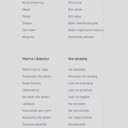
Multiwitaminy
Ból ucha
Wapń
Ból zatok
Potas
Ból zęba
Żelazo
Bóle menstruacyjne
Żeń-szeń
Bóle mięśniowo-stawowe
Magnez
Kompresy żelowe
Mama i dziecko
Na receptę
Witaminy w ciąży
Na pasożyty
Probiotyki dla dzieci
Minerały na receptę
Kwas foliowy
Leki na cukrzycę
Odparzenia
Leki na grzybicę
Na katar dla dzieci
Leki na trądzik
Laktacja
Na tarczycę
Kosmetyki dla mam
Na hemoroidy
Akcesoria dla dzieci
Na nadciśnienie
Zdrowie dziecka
Szczepionki