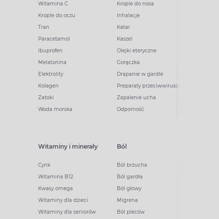
Witamina C
Krople do nosa
Krople do oczu
Inhalacje
Tran
Katar
Paracetamol
Kaszel
Ibuprofen
Olejki eteryczne
Melatonina
Gorączka
Elektrolity
Drapanie w gardle
Kolagen
Preparaty przeciwwirusowe
Zatoki
Zapalenie ucha
Woda morska
Odporność
Witaminy i minerały
Ból
Cynk
Ból brzucha
Witamina B12
Ból gardła
Kwasy omega
Ból głowy
Witaminy dla dzieci
Migrena
Witaminy dla seniorów
Ból pleców