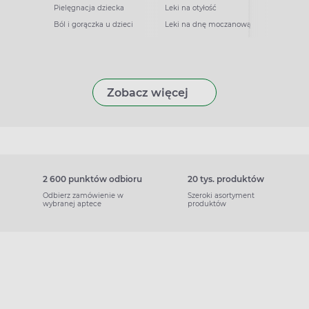
Pielęgnacja dziecka
Leki na otyłość
Ból i gorączka u dzieci
Leki na dnę moczanową
Zobacz więcej
2 600 punktów odbioru
20 tys. produktów
Odbierz zamówienie w
Szeroki asortyment
wybranej aptece
produktów