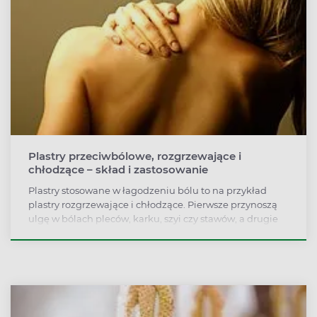
Plastry przeciwbólowe, rozgrzewające i
chłodzące – skład i zastosowanie
Plastry stosowane w łagodzeniu bólu to na przykład
plastry rozgrzewające i chłodzące. Pierwsze przynoszą
ulgę w bólach pleców, karku, szyi czy stawów, a drugie
są pomocne po urazach. W aptekach znajdziemy też
plastry przeciwbólowe zawierające substancje czynne z
grupy niesteroidowych leków przeciwzapalnych.