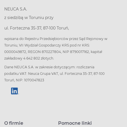
NEUCA S.A.
z siedzibą w Toruniu przy
ul. Forteczna 35-37, 87-100 Toruń,
wpisana do Rejestru Przedsiębiorców przez Sąd Rejonowy w
Toruniu, VII Wydział Gospodarczy KRS pod nr KRS:
0000049872, REGON 870227804, NIP 8790017162, kapitał
zakładowy 4 642 802 złotych.
Dane NEUCA S.A. w zakresie dotyczącym: rozliczania
podatku VAT: Neuca Grupa VAT, ul. Forteczna 35-37, 87-100
Toruń, NIP: 1070047823
O firmie
Pomocne linki