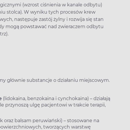
ogicznymi (wzrost ciśnienia w kanale odbytu)
iu stolca). W wyniku tych procesów krew
ch, następuje zastój żylny i rozwija się stan
oidy mogą powstawać nad zwieraczem odbytu
rz).
y głównie substancje o działaniu miejscowym.
e
(lidokaina, benzokaina i cynchokaina) – działają
le przynoszą ulgę pacjentowi w trakcie terapii,
nk oraz balsam peruwiański) – stosowane na
k powierzchniowych, tworzących warstwę