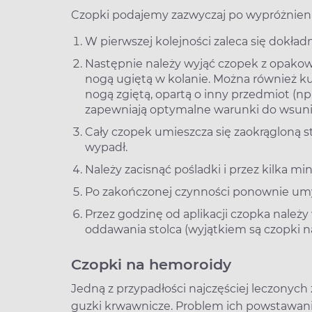
Czopki podajemy zazwyczaj po wypróżnieniu
W pierwszej kolejności zaleca się dokład
Następnie należy wyjąć czopek z opakow
nogą ugiętą w kolanie. Można również ku
nogą zgiętą, opartą o inny przedmiot (np.
zapewniają optymalne warunki do wsuni
Cały czopek umieszcza się zaokrągloną st
wypadł.
Należy zacisnąć pośladki i przez kilka m
Po zakończonej czynności ponownie umy
Przez godzinę od aplikacji czopka należ
oddawania stolca (wyjątkiem są czopki na
Czopki na hemoroidy
Jedną z przypadłości najczęściej leczonych
guzki krwawnicze. Problem ich powstawani