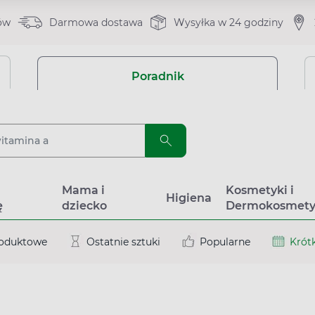
ów
Darmowa dostawa
Wysyłka w 24 godziny
Poradnik
a
Mama i
Kosmetyki i
Higiena
ę
dziecko
Dermokosmety
roduktowe
Ostatnie sztuki
Popularne
Krótk