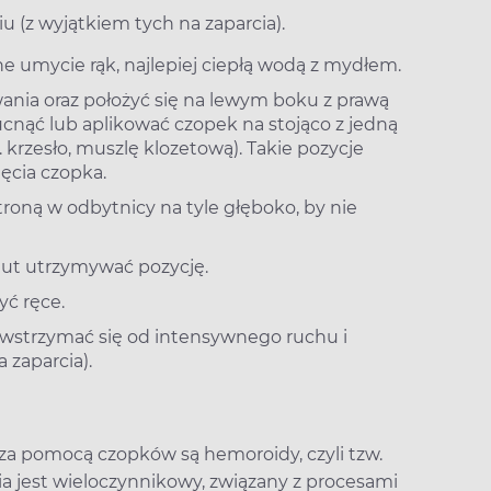
 (z wyjątkiem tych na zaparcia).
ne umycie rąk, najlepiej ciepłą wodą z mydłem.
ania oraz położyć się na lewym boku z prawą
cnąć lub aplikować czopek na stojąco z jedną
 krzesło, muszlę klozetową). Takie pozycje
ęcia czopka.
roną w odbytnicy na tyle głęboko, by nie
inut utrzymywać pozycję.
ć ręce.
y wstrzymać się od intensywnego ruchu i
 zaparcia).
 za pomocą czopków są hemoroidy, czyli tzw.
a jest wieloczynnikowy, związany z procesami