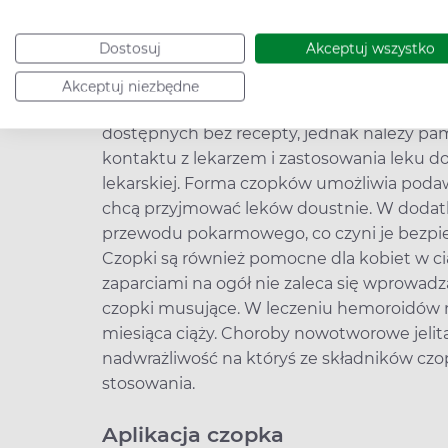
Stosowanie czopków – czopki 
w czasie ciąży, przeciwwskazan
Dostosuj
Akceptuj wszystko
W większości przypadków czopki stosujemy d
Akceptuj niezbędne
dłuższy czas (jedynie w szczególnych terap
dostępnych bez recepty, jednak należy pa
kontaktu z lekarzem i zastosowania leku d
lekarskiej. Forma czopków umożliwia poda
chcą przyjmować leków doustnie. W dodatku 
przewodu pokarmowego, co czyni je bezpiec
Czopki są również pomocne dla kobiet w c
zaparciami na ogół nie zaleca się wprowadza
czopki musujące. W leczeniu hemoroidów ni
miesiąca ciąży. Choroby nowotworowe jelit
nadwrażliwość na któryś ze składników cz
stosowania.
Aplikacja czopka