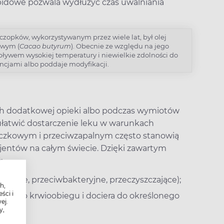
ipidowe pozwala wydłużyć czas uwalniania
opków, wykorzystywanym przez wiele lat, był olej
owym (
Cacao butyrum
). Obecnie ze względu na jego
wpływem wysokiej temperatury i niewielkie zdolności do
ncjami albo poddaje modyfikacji.
ch dodatkowej opieki albo podczas wymiotów
atwić dostarczenie leku w warunkach
ączkowym i przeciwzapalnym często stanowią
entów na całym świecie. Dzięki zawartym
:
ulające, przeciwbakteryjne, przeczyszczające);
h,
ści i
e się do krwioobiegu i dociera do określonego
ej.
y,