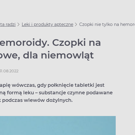
a radzi
Leki i produkty apteczne
Czopki nie tylko na hemor
hemoroidy. Czopki na
lowe, dla niemowląt
31.08.2022
pię wówczas, gdy połknięcie tabletki jest
zną formą leku – substancje czynne podawane
ak podczas wlewów dożylnych.