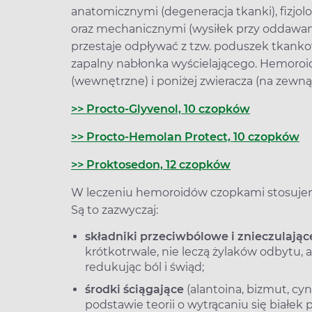
anatomicznymi (degeneracja tkanki), fizjol
oraz mechanicznymi (wysiłek przy oddawan
przestaje odpływać z tzw. poduszek tkankowy
zapalny nabłonka wyścielającego. Hemor
(wewnętrzne) i poniżej zwieracza (na zewnąt
>> Procto-Glyvenol, 10 czopków
>> Procto-Hemolan Protect, 10 czopków
>> Proktosedon, 12 czopków
W leczeniu hemoroidów czopkami stosujem
Są to zazwyczaj:
składniki przeciwbólowe i znieczulając
krótkotrwale, nie leczą żylaków odbytu, a
redukując ból i świąd;
środki ściągające
(alantoina, bizmut, cy
podstawie teorii o wytrącaniu się białe