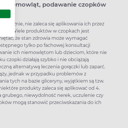
dla niemowląt, podawanie czopków
ia
oraźnie, nie zaleca się aplikowania ich przez
iach). Wiele produktów w czopkach jest
miętać, że stan zdrowia może wymagać
ostępnego tylko po fachowej konsultacji
wanie ich niemowlętom lub dzieciom, które nie
czopki działają szybko i nie obciążają
zną alternatywą leczenia gorączki lub zaparć.
iąży, jednak w przypadku problemów z
nia tych na bazie gliceryny, wyjątkiem są tzw.
ektóre produkty zaleca się aplikować od 4.
a grubego, niewydolność nerek, uczulenie czy
opków mogą stanowić przeciwskazania do ich