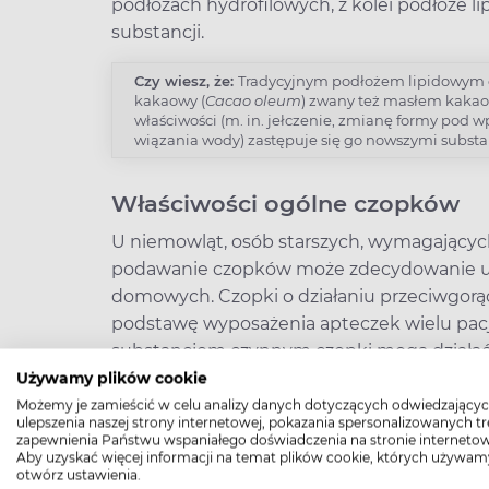
podłożach hydrofilowych, z kolei podłoże l
substancji.
Czy wiesz, że:
Tradycyjnym podłożem lipidowym cz
kakaowy (
Cacao oleum
) zwany też masłem kaka
właściwości (m. in. jełczenie, zmianę formy pod 
wiązania wody) zastępuje się go nowszymi substa
Właściwości ogólne czopków
U niemowląt, osób starszych, wymagający
podawanie czopków może zdecydowanie uł
domowych. Czopki o działaniu przeciwgor
podstawę wyposażenia apteczek wielu pacj
substancjom czynnym czopki mogą działać
Używamy plików cookie
miejscowo (substancje ściągające, zniecz
Możemy je zamieścić w celu analizy danych dotyczących odwiedzającyc
ulepszenia naszej strony internetowej, pokazania spersonalizowanych tre
ogólnie (substancja lecznicza przedostaj
zapewnienia Państwu wspaniałego doświadczenia na stronie internetow
receptora).
Aby uzyskać więcej informacji na temat plików cookie, których używam
otwórz ustawienia.