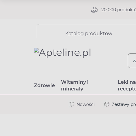
20 000 produkt
Katalog produktów
Witaminy i
Leki n
Zdrowie
minerały
recept
Nowości
Zestawy p