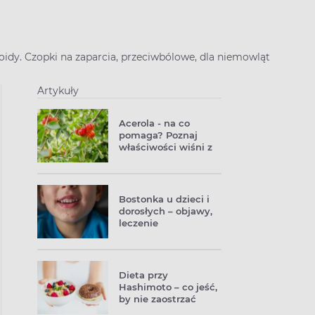
oidy. Czopki na zaparcia, przeciwbólowe, dla niemowląt
Artykuły
Acerola - na co
pomaga? Poznaj
właściwości wiśni z
Barbados
Bostonka u dzieci i
dorosłych – objawy,
leczenie
Dieta przy
Hashimoto – co jeść,
by nie zaostrzać
choroby?