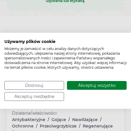
używania lub etykietą.
Używamy plików cookie
Możemy je zamieścić w celu analizy danych dotyczących
odwiedzających, ulepszenia naszej strony internetowej, pokazania
spersonalizowanych treści i zapewnienia Państwu wspaniałego
doświadczenia na stronie internetowej. Aby uzyskać więcej informacji
Cechy produktu
na temat plików cookie, których używamy, otwórz ustawienia.
Typ produktu:
Wyrób medyczny
Dostosuj
Akceptuj wszystko
Wiek:
Dorosły
/
Senior
Akceptuj niezbędne
Płeć:
Kobieta
Działanie/właściwości:
Antybakteryjne
/
Gojące
/
Nawilżające
/
Ochronne
/
Przeciwgrzybicze
/
Regenerujące