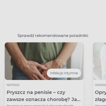
Sprawdź rekomendowane poradniki:
Infekcje intymne
16/07/2023
12/05/20
Pryszcz na penisie – czy
Opry
zawsze oznacza chorobę? Jak
złag
Pryszcze na prąciu mogą być objawem chorób
Opryszc