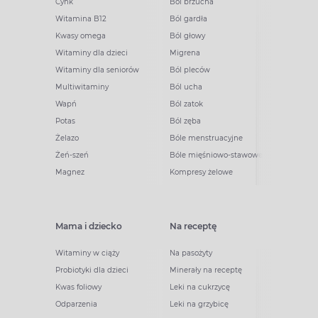
Cynk
Ból brzucha
Witamina B12
Ból gardła
Kwasy omega
Ból głowy
Witaminy dla dzieci
Migrena
Witaminy dla seniorów
Ból pleców
Multiwitaminy
Ból ucha
Wapń
Ból zatok
Potas
Ból zęba
Żelazo
Bóle menstruacyjne
Żeń-szeń
Bóle mięśniowo-stawowe
Magnez
Kompresy żelowe
Mama i dziecko
Na receptę
Witaminy w ciąży
Na pasożyty
Probiotyki dla dzieci
Minerały na receptę
Kwas foliowy
Leki na cukrzycę
Odparzenia
Leki na grzybicę