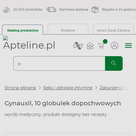
20 000 produktów
Darmowa dostawa
Wysyłka w 24 godziny
Katalog produktów
Poradnik
Serwis Świat Zdrowia
sztuk
Strona główna
Seks i zdrowie intymne
Zaburzenia równo
Gynauxil, 10 globulek dopochwowych
wyrób medyczny, produkt dostępny bez recepty