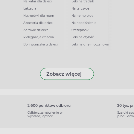
Na katar dla dzieci
Leki na trądzik
Laktacja
Na tarczycę
Kosmetyki dla mam
Na hemoroidy
Akcesoria dla dzieci
Na nadciśnienie
Zdrowie dziecka
Szczepionki
Pielęgnacja dziecka
Leki na otyłość
Ból i gorączka u dzieci
Leki na dnę moczanową
Zobacz więcej
2 600 punktów odbioru
20 tys. 
Odbierz zamówienie w
Szeroki as
wybranej aptece
produktów