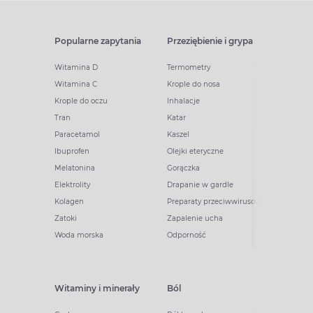
Popularne zapytania
Przeziębienie i grypa
Witamina D
Termometry
Witamina C
Krople do nosa
Krople do oczu
Inhalacje
Tran
Katar
Paracetamol
Kaszel
Ibuprofen
Olejki eteryczne
Melatonina
Gorączka
Elektrolity
Drapanie w gardle
Kolagen
Preparaty przeciwwirusowe
Zatoki
Zapalenie ucha
Woda morska
Odporność
Witaminy i minerały
Ból