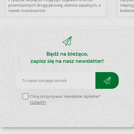
wygląda leczenie?
na p
przenoszonych drogą płciową, stanów zapalnych, a
nieprzy
nawet nowotworów.
bolesne
grypop
Bądź na bieżąco,
zapisz się na nasz newsletter!
Zapisz
do
Chcę otrzymywać newsletter Apteline
*
newslettera
rozwiń>