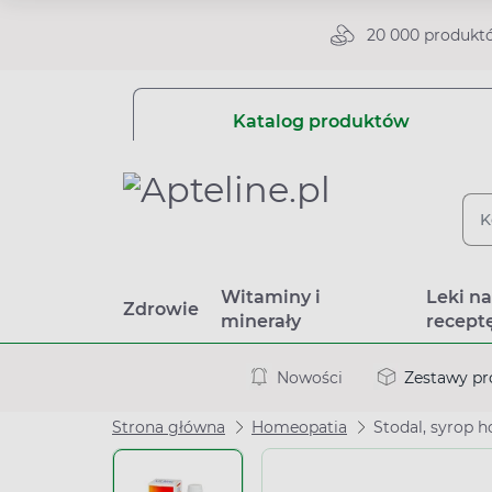
20 000 produkt
Katalog produktów
Witaminy i
Leki n
Zdrowie
minerały
recept
Nowości
Zestawy p
Strona główna
Homeopatia
Stodal, syrop 