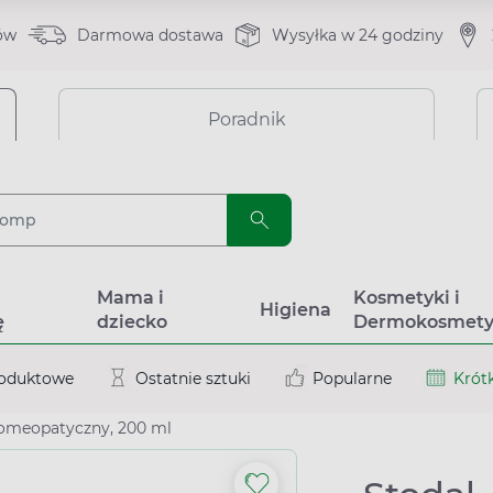
ów
Darmowa dostawa
Wysyłka w 24 godziny
Poradnik
a
Mama i
Kosmetyki i
Higiena
ę
dziecko
Dermokosmety
roduktowe
Ostatnie sztuki
Popularne
Krótk
homeopatyczny, 200 ml