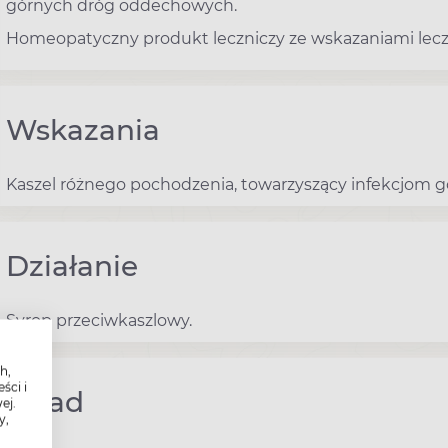
górnych dróg oddechowych.
Homeopatyczny produkt leczniczy ze wskazaniami lecz
Wskazania
Kaszel różnego pochodzenia, towarzyszący infekcjom
Działanie
Syrop przeciwkaszlowy.
h,
ści i
Skład
ej.
y,