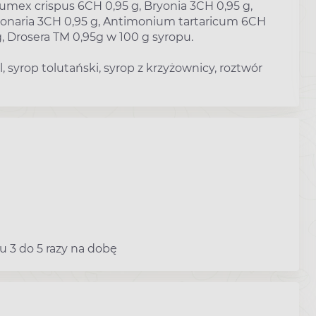
Rumex crispus 6CH 0,95 g, Bryonia 3CH 0,95 g,
lmonaria 3CH 0,95 g, Antimonium tartaricum 6CH
, Drosera TM 0,95g w 100 g syropu.
, syrop tolutański, syrop z krzyżownicy, roztwór
pu 3 do 5 razy na dobę