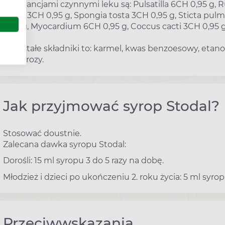
Substancjami czynnymi leku są: Pulsatilla 6CH 0,95 g, 
Ipeca 3CH 0,95 g, Spongia tosta 3CH 0,95 g, Sticta pu
0,95 g, Myocardium 6CH 0,95 g, Coccus cacti 3CH 0,95 g
Pozostałe składniki to: karmel, kwas benzoesowy, etanol
sacharozy.
Jak przyjmować syrop Stodal?
Stosować doustnie.
Zalecana dawka syropu Stodal:
Dorośli: 15 ml syropu 3 do 5 razy na dobę.
Młodzież i dzieci po ukończeniu 2. roku życia: 5 ml syro
Przeciwwskazania