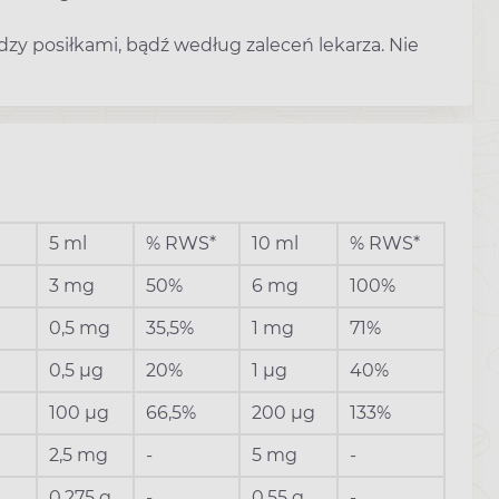
dzy posiłkami, bądź według zaleceń lekarza. Nie
5 ml
% RWS*
10 ml
% RWS*
3 mg
50%
6 mg
100%
0,5 mg
35,5%
1 mg
71%
0,5 µg
20%
1 µg
40%
100 µg
66,5%
200 µg
133%
2,5 mg
-
5 mg
-
0,275 g
-
0,55 g
-