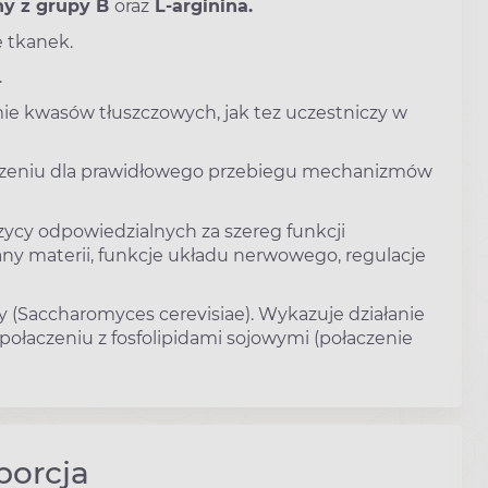
y z grupy B
oraz
L-arginina.
 tkanek.
.
e kwasów tłuszczowych, jak tez uczestniczy w
czeniu dla prawidłowego przebiegu mechanizmów
ycy odpowiedzialnych za szereg funkcji
any materii, funkcje układu nerwowego, regulacje
 (Saccharomyces cerevisiae). Wykazuje działanie
ołaczeniu z fosfolipidami sojowymi (połaczenie
porcja