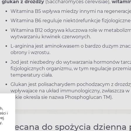
glukan z drożdży
(Saccharomyces cerevisiae),
witamin
Witamina B5 wpływa miedzy innymi na regeneracje
Witamina B6 reguluje niektórefunkcje fizjologiczne
Witamina B12 odgrywa kluczowa role w metabolizmi
wytwarzaniu krwinek czerwonych.
L-arginina jest aminokwasem o bardzo duzym zna
obrony i wzrostu.
Jod jest niezbedny do wytwarzania hormonów tarcz
fizjologicznych organizmu, w tym regulacje przemi
temperatury ciała.
Glukan jest polisacharydem pochodzacym z drozdzy
wpływajace na układ immunologiczny, zwłaszcza w p
takie okresla sie nazwa Phosphoglucan TM).
h,
ści i
ej.
y,
Zalecana do spożycia dzienna 