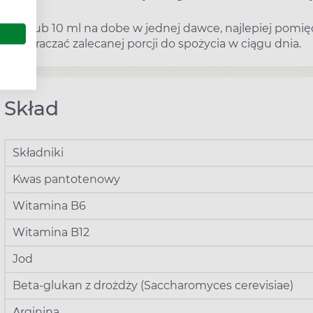
5 ml lub 10 ml na dobe w jednej dawce, najlepiej pomię
przekraczać zalecanej porcji do spożycia w ciągu dnia.
Skład
Składniki
Kwas pantotenowy
Witamina B6
Witamina B12
Jod
Beta-glukan z drożdży (Saccharomyces cerevisiae)
Arginina