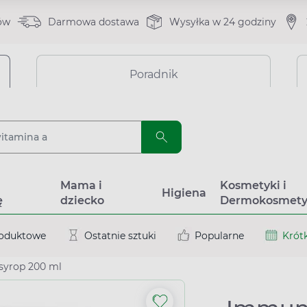
ów
Darmowa dostawa
Wysyłka w 24 godziny
Poradnik
a
Mama i
Kosmetyki i
Higiena
ę
dziecko
Dermokosmety
roduktowe
Ostatnie sztuki
Popularne
Krótk
syrop 200 ml