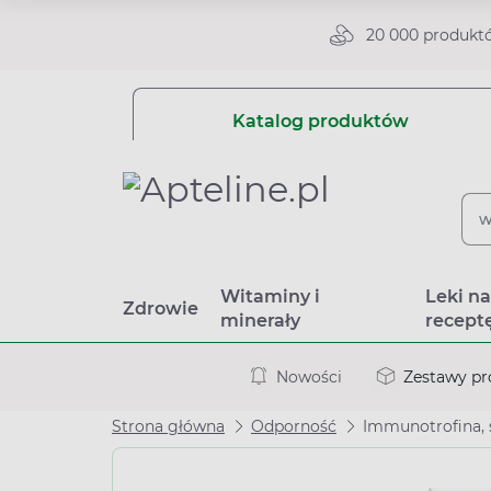
20 000 produkt
Katalog produktów
Witaminy i
Leki n
Zdrowie
minerały
recept
Nowości
Zestawy p
Strona główna
Odporność
Immunotrofina, 