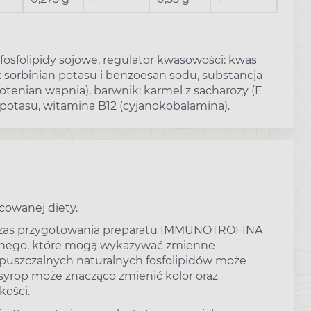
 fosfolipidy sojowe, regulator kwasowości: kwas
 sorbinian potasu i benzoesan sodu, substancja
tenian wapnia), barwnik: karmel z sacharozy (E
 potasu, witamina B12 (cyjanokobalamina).
cowanej diety.
odczas przygotowania preparatu IMMUNOTROFINA
alnego, które mogą wykazywać zmienne
zpuszczalnych naturalnych fosfolipidów może
syrop może znacząco zmienić kolor oraz
kości.