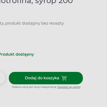
trofina, syrop 200
ty, produkt dostępny bez recepty
Produkt dostępny
+
Dodaj do koszyka
Dodaj do koszyka Immunotrofin
Podana cena jest ceną maksymalną.
Dowiedz się więcej