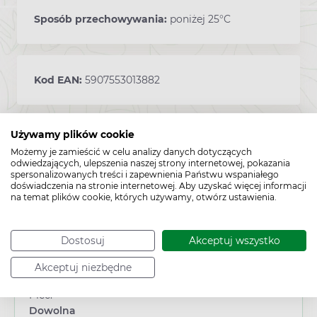
Sposób przechowywania:
poniżej 25°C
Kod EAN:
5907553013882
Używamy plików cookie
Możemy je zamieścić w celu analizy danych dotyczących
odwiedzających, ulepszenia naszej strony internetowej, pokazania
spersonalizowanych treści i zapewnienia Państwu wspaniałego
doświadczenia na stronie internetowej. Aby uzyskać więcej informacji
na temat plików cookie, których używamy, otwórz ustawienia.
Cechy produktu
Dostosuj
Akceptuj wszystko
Typ produktu:
Akceptuj niezbędne
Suplement diety
Płeć:
Dowolna