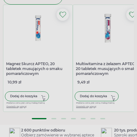
Magnez Skurcz APTEO, 20
Multiwitamina z żelazem APTEO,
tabletek musujących o smaku
20 tabletek musujących o smak
pomarańczowym
pomarańczowym
10,99 zł
9,49 zł
Dodaj do koszyka
Dodaj do koszyka
Podana cena jest ceną maksymalną
Podana cena jest ceną maksymalną
Dowiedz się więcej
Dowiedz się więcej
2 600 punktów odbioru
20 tys. pro
Odbierz zamówienie w wybranej aptece
Szeroki aso