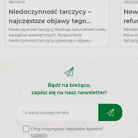
18/07/2018
13/03/20
Niedoczynność tarczycy –
Nowa
najczęstsze objawy tego
refu
schorzenia
2026
Niedoczynność tarczycy skutkuje zaburzeniem wielu
Ministe
narządów wewnętrznych. Rozpoznanie
które w
niedoczynności tarczycy opiera się o objawy i
243 prz
badania laboratoryjne.
refunda
Bądź na bieżąco,
zapisz się na nasz newsletter!
Zapisz
do
Chcę otrzymywać newsletter Apteline
*
newslettera
rozwiń>