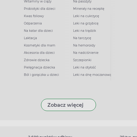
Witaminy w ciąży
Na pasożyty
Probiotyki dla dzieci
Minerały na receptę
Kwas foliowy
Leki na cukrzycę
Odparzenia
Leki na grzybicę
Na katar dla dzieci
Leki na trądzik
Laktacja
Na tarczycę
Kosmetyki dla mam
Na hemoroidy
Akcesoria dla dzieci
Na nadciśnienie
Zdrowie dziecka
Szczepionki
Pielęgnacja dziecka
Leki na otyłość
Ból i gorączka u dzieci
Leki na dnę moczanową
Zobacz więcej