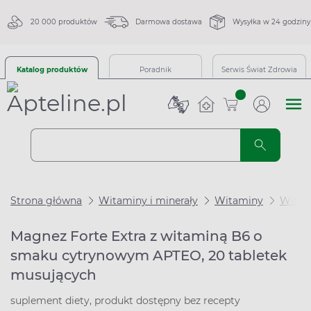
20 000 produktów
Darmowa dostawa
Wysyłka w 24 godziny
Katalog produktów
Poradnik
Serwis Świat Zdrowia
sztuk
Strona główna
Witaminy i minerały
Witaminy
Witam
Magnez Forte Extra z witaminą B6 o
smaku cytrynowym APTEO, 20 tabletek
musujących
suplement diety, produkt dostępny bez recepty