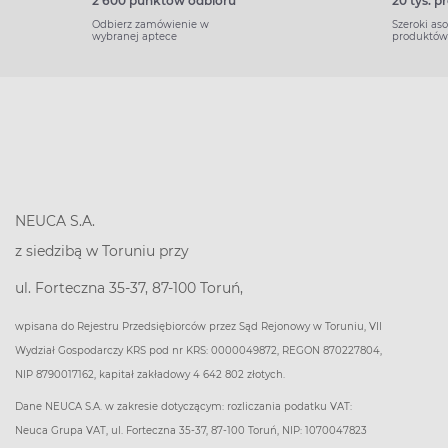
2 600 punktów odbioru
20 tys. 
Odbierz zamówienie w
Szeroki as
wybranej aptece
produktów
NEUCA S.A.
z siedzibą w Toruniu przy
ul. Forteczna 35-37, 87-100 Toruń,
wpisana do Rejestru Przedsiębiorców przez Sąd Rejonowy w Toruniu, VII
Wydział Gospodarczy KRS pod nr KRS: 0000049872, REGON 870227804,
NIP 8790017162, kapitał zakładowy 4 642 802 złotych.
Dane NEUCA S.A. w zakresie dotyczącym: rozliczania podatku VAT:
Neuca Grupa VAT, ul. Forteczna 35-37, 87-100 Toruń, NIP: 1070047823