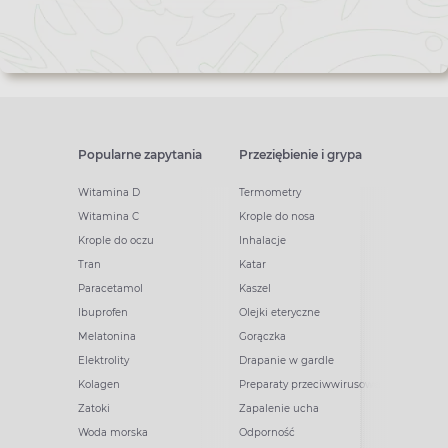
Popularne zapytania
Przeziębienie i grypa
Witamina D
Termometry
Witamina C
Krople do nosa
Krople do oczu
Inhalacje
Tran
Katar
Paracetamol
Kaszel
Ibuprofen
Olejki eteryczne
Melatonina
Gorączka
Elektrolity
Drapanie w gardle
Kolagen
Preparaty przeciwwirusowe
Zatoki
Zapalenie ucha
Woda morska
Odporność