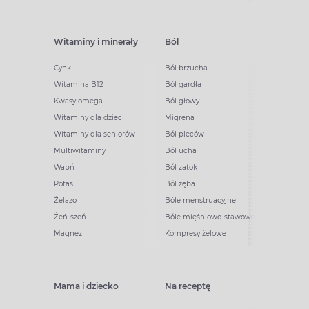
Witaminy i minerały
Ból
Cynk
Ból brzucha
Witamina B12
Ból gardła
Kwasy omega
Ból głowy
Witaminy dla dzieci
Migrena
Witaminy dla seniorów
Ból pleców
Multiwitaminy
Ból ucha
Wapń
Ból zatok
Potas
Ból zęba
Żelazo
Bóle menstruacyjne
Żeń-szeń
Bóle mięśniowo-stawowe
Magnez
Kompresy żelowe
Mama i dziecko
Na receptę