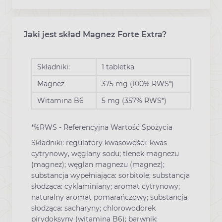
Jaki jest skład Magnez Forte Extra?
Składniki:
1 tabletka
Magnez
375 mg (100% RWS*)
Witamina B6
5 mg (357% RWS*)
*%RWS - Referencyjna Wartość Spożycia
Składniki: regulatory kwasowości: kwas
cytrynowy, węglany sodu; tlenek magnezu
(magnez); węglan magnezu (magnez);
substancja wypełniająca: sorbitole; substancja
słodząca: cyklaminiany; aromat cytrynowy;
naturalny aromat pomarańczowy; substancja
słodząca: sacharyny; chlorowodorek
pirydoksyny (witamina B6); barwnik: