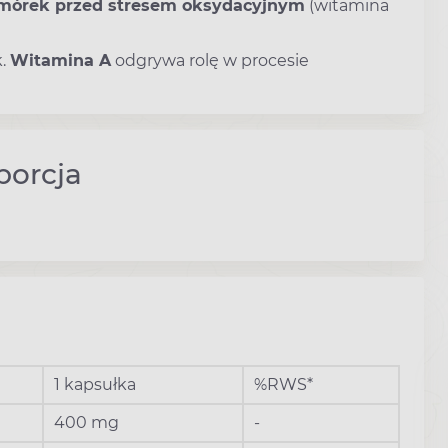
mórek przed stresem oksydacyjnym
(witamina
k.
Witamina A
odgrywa rolę w procesie
porcja
1 kapsułka
%RWS*
400 mg
-