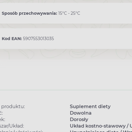
Sposób przechowywania:
15°C - 25°C
Kod EAN:
5907553013035
 produktu:
Suplement diety
ć:
Dowolna
k:
Dorosły
zar/Układ:
Układ kostno-stawowy
/