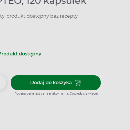
PTEO, 120 kapsułek
ty, produkt dostępny bez recepty
Produkt dostępny
+
Dodaj do koszyka
Dodaj do koszyka Tran APTEO, 
Podana cena jest ceną maksymalną.
Dowiedz się więcej