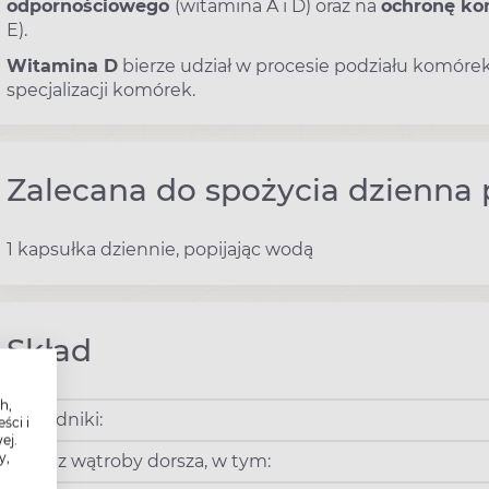
odpornościowego
(witamina A i D) oraz na
ochronę ko
E).
Witamina D
bierze udział w procesie podziału komóre
specjalizacji komórek.
Zalecana do spożycia dzienna 
1 kapsułka dziennie, popijając wodą
Skład
h,
Składniki:
ści i
ej.
y,
Olej z wątroby dorsza, w tym: