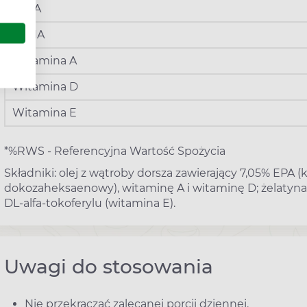
- EPA
- DHA
Witamina A
Witamina D
Witamina E
*%RWS - Referencyjna Wartość Spożycia
Składniki: olej z wątroby dorsza zawierający 7,05% EPA
dokozaheksaenowy), witaminę A i witaminę D; żelatyna; 
DL-alfa-tokoferylu (witamina E).
Uwagi do stosowania
Nie przekraczać zalecanej porcji dziennej.