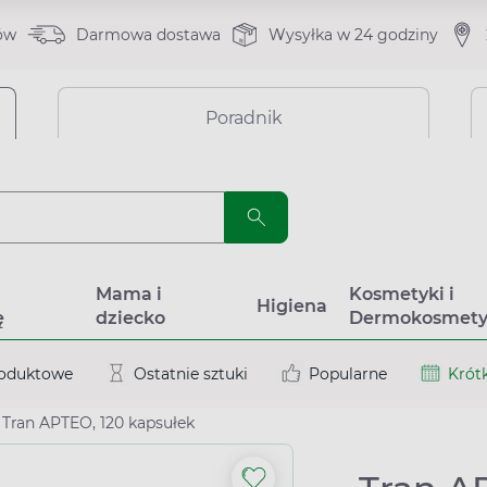
ów
Darmowa dostawa
Wysyłka w 24 godziny
Poradnik
a
Mama i
Kosmetyki i
Higiena
ę
dziecko
Dermokosmety
roduktowe
Ostatnie sztuki
Popularne
Krótk
Tran APTEO, 120 kapsułek