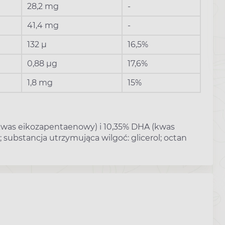
28,2 mg
-
41,4 mg
-
132 µ
16,5%
0,88 µg
17,6%
1,8 mg
15%
 (kwas eikozapentaenowy) i 10,35% DHA (kwas
substancja utrzymująca wilgoć: glicerol; octan