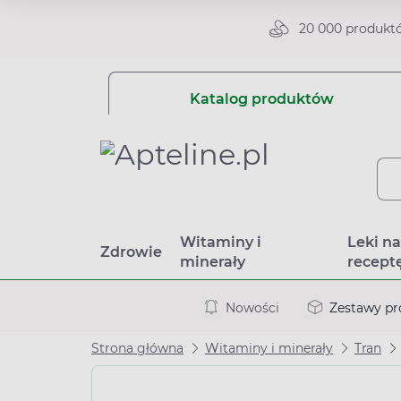
20 000 produkt
Katalog produktów
Witaminy i
Leki n
Zdrowie
minerały
recept
Nowości
Zestawy p
Strona główna
Witaminy i minerały
Tran