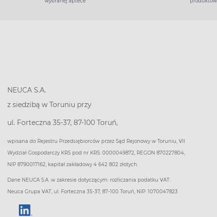
wybranej aptece
produktów
NEUCA S.A.
z siedzibą w Toruniu przy
ul. Forteczna 35-37, 87-100 Toruń,
wpisana do Rejestru Przedsiębiorców przez Sąd Rejonowy w Toruniu, VII
Wydział Gospodarczy KRS pod nr KRS: 0000049872, REGON 870227804,
NIP 8790017162, kapitał zakładowy 4 642 802 złotych.
Dane NEUCA S.A. w zakresie dotyczącym: rozliczania podatku VAT:
Neuca Grupa VAT, ul. Forteczna 35-37, 87-100 Toruń, NIP: 1070047823