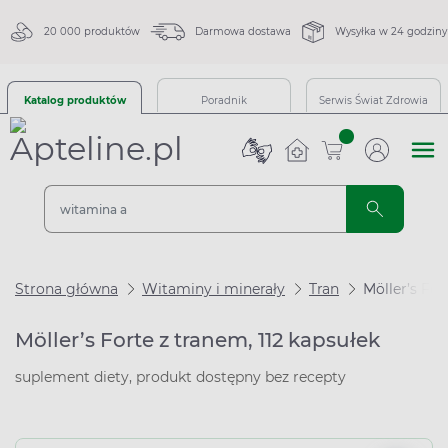
20 000 produktów
Darmowa dostawa
Wysyłka w 24 godziny
Katalog produktów
Poradnik
Serwis Świat Zdrowia
sztuk
Strona główna
Witaminy i minerały
Tran
Möller’s For
Möller’s Forte z tranem, 112 kapsułek
suplement diety, produkt dostępny bez recepty