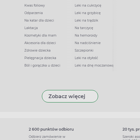
Kwas foliowy
Leki na cukrzycę
Odparzenia
Leki na grzybicę
Na katar dla dzieci
Leki na trądzik
Laktacja
Na tarczycę
Kosmetyki dla mam
Na hemoroidy
Akcesoria dla dzieci
Na nadciśnienie
Zdrowie dziecka
Szczepionki
Pielęgnacja dziecka
Leki na otyłość
Ból i gorączka u dzieci
Leki na dnę moczanową
Zobacz więcej
2 600 punktów odbioru
20 tys. 
Odbierz zamówienie w
Szeroki as