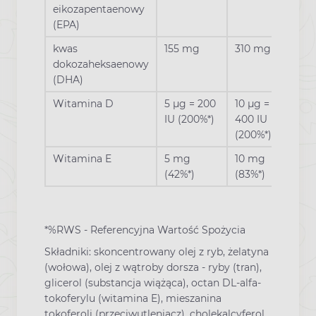
eikozapentaenowy
(EPA)
kwas
155 mg
310 mg
dokozaheksaenowy
(DHA)
Witamina D
5 µg = 200
10 µg =
IU (200%*)
400 IU
(200%*)
Witamina E
5 mg
10 mg
(42%*)
(83%*)
*%RWS - Referencyjna Wartość Spożycia
Składniki: skoncentrowany olej z ryb, żelatyna
(wołowa), olej z wątroby dorsza - ryby (tran),
glicerol (substancja wiążąca), octan DL-alfa-
tokoferylu (witamina E), mieszanina
tokoferoli (przeciwutleniacz), cholekalcyferol