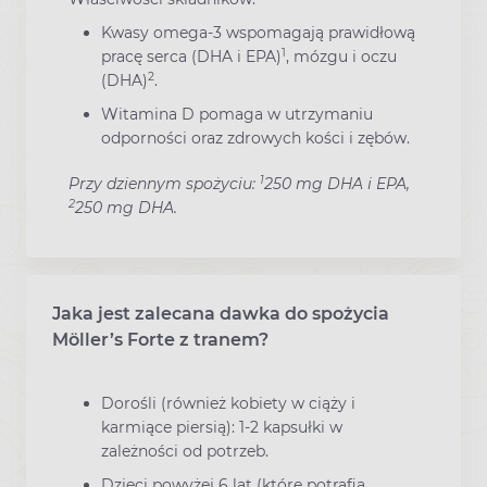
Kwasy omega-3 wspomagają prawidłową
1
pracę serca (DHA i EPA)
, mózgu i oczu
2
(DHA)
.
Witamina D pomaga w utrzymaniu
odporności oraz zdrowych kości i zębów.
1
Przy dziennym spożyciu:
250 mg DHA i EPA,
2
250 mg DHA.
Jaka jest zalecana dawka do spożycia
Möller’s Forte z tranem?
Dorośli (również kobiety w ciąży i
karmiące piersią): 1-2 kapsułki w
zależności od potrzeb.
Dzieci powyżej 6 lat (które potrafią