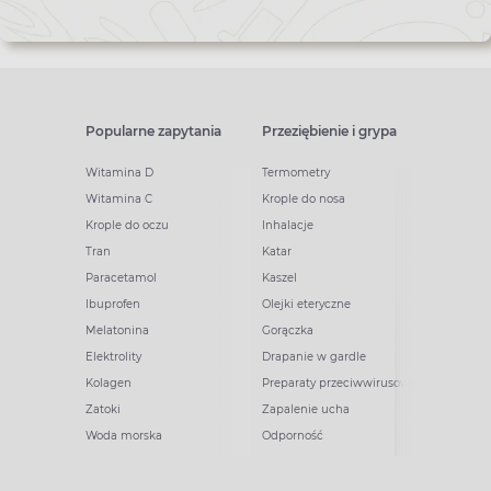
Popularne zapytania
Przeziębienie i grypa
Witamina D
Termometry
Witamina C
Krople do nosa
Krople do oczu
Inhalacje
Tran
Katar
Paracetamol
Kaszel
Ibuprofen
Olejki eteryczne
Melatonina
Gorączka
Elektrolity
Drapanie w gardle
Kolagen
Preparaty przeciwwirusowe
Zatoki
Zapalenie ucha
Woda morska
Odporność