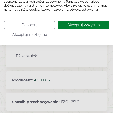
spersonalizowanych treści i zapewnienia Państwu wspaniałego
Suplementy diety powinny być
doświadczenia na stronie internetowej. Aby uzyskać więcej informacji
na temat plików cookie, których używamy, otwórz ustawienia.
przechowywane w sposób niedostępny
dla małych dzieci.
Dostosuj
Akceptuj wszystko
Akceptuj niezbędne
Zawartość
112 kapsułek
Producent:
AXELLUS
Sposób przechowywania:
15°C - 25°C