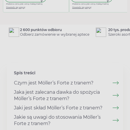
Podana cena jest ceną maksymalną
Podana cena jest ceną maksymalną
Dowiedz się więcej
Dowiedz się więcej
2 600 punktów odbioru
20 tys. pro
Odbierz zamówienie w wybranej aptece
Szeroki aso
Spis treści
Czym jest Möller’s Forte z tranem?
Jaka jest zalecana dawka do spożycia
Möller’s Forte z tranem?
Jaki jest skład Möller’s Forte z tranem?
Jakie są uwagi do stosowania Möller’s
Forte z tranem?