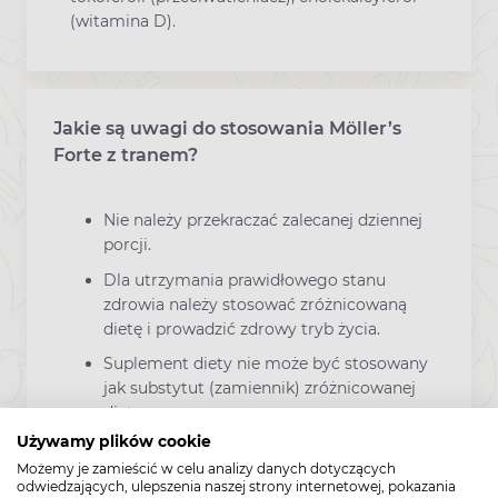
(witamina D).
Jakie są uwagi do stosowania Möller’s
Forte z tranem?
Nie należy przekraczać zalecanej dziennej
porcji.
Dla utrzymania prawidłowego stanu
zdrowia należy stosować zróżnicowaną
dietę i prowadzić zdrowy tryb życia.
Suplement diety nie może być stosowany
jak substytut (zamiennik) zróżnicowanej
diety.
Używamy plików cookie
Przechowywać w temp. 5°C-25°C.
Możemy je zamieścić w celu analizy danych dotyczących
Chronić od światła i wilgoci.
odwiedzających, ulepszenia naszej strony internetowej, pokazania