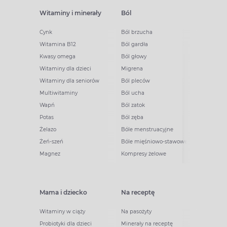
Witaminy i minerały
Ból
Cynk
Ból brzucha
Witamina B12
Ból gardła
Kwasy omega
Ból głowy
Witaminy dla dzieci
Migrena
Witaminy dla seniorów
Ból pleców
Multiwitaminy
Ból ucha
Wapń
Ból zatok
Potas
Ból zęba
Żelazo
Bóle menstruacyjne
Żeń-szeń
Bóle mięśniowo-stawowe
Magnez
Kompresy żelowe
Mama i dziecko
Na receptę
Witaminy w ciąży
Na pasożyty
Probiotyki dla dzieci
Minerały na receptę