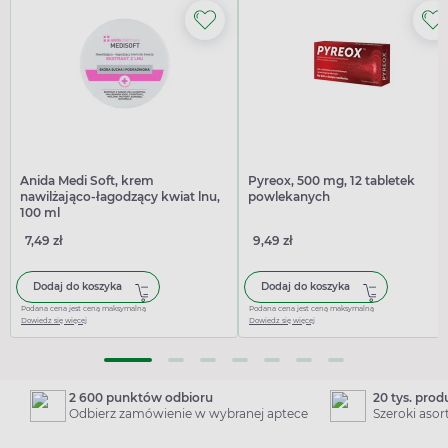
Anida Medi Soft, krem
Pyreox, 500 mg, 12 tabletek
nawilżająco-łagodzący kwiat lnu,
powlekanych
100 ml
7,49 zł
9,49 zł
Dodaj do koszyka
Dodaj do koszyka
Podana cena jest ceną maksymalną
Podana cena jest ceną maksymalną
Dowiedz się więcej
Dowiedz się więcej
2 600 punktów odbioru
20 tys. pro
Odbierz zamówienie w wybranej aptece
Szeroki aso