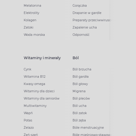
Melatonina
Gorączka
Elektrolity
Drapanie w gardle
Kolagen
Preparaty przeciwwirusowe
Zatoki
Zapalenie ucha
Woda morska
Odporność
Witaminy i minerały
Ból
Cynk
Ból brzucha
Witamina B12
Ból gardła
Kwasy omega
Ból głowy
Witaminy dla dzieci
Migrena
Witaminy dla seniorów
Ból pleców
Multiwitaminy
Ból ucha
Wapń
Ból zatok
Potas
Ból zęba
Żelazo
Bóle menstruacyjne
Żeń-szeń
Bóle mięśniowo-stawowe