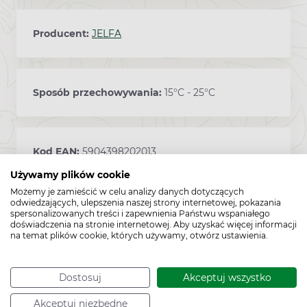
Producent:
JELFA
Sposób przechowywania:
15°C - 25°C
Kod EAN:
5904398202013
Używamy plików cookie
Możemy je zamieścić w celu analizy danych dotyczących
odwiedzających, ulepszenia naszej strony internetowej, pokazania
spersonalizowanych treści i zapewnienia Państwu wspaniałego
doświadczenia na stronie internetowej. Aby uzyskać więcej informacji
na temat plików cookie, których używamy, otwórz ustawienia.
Dostosuj
Akceptuj wszystko
Akceptuj niezbędne
Cechy produktu