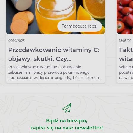
Farmaceuta radzi
09/10/2025
18/05/20
Przedawkowanie witaminy C:
Fakt
objawy, skutki. Czy
wit
przedawkowanie witaminy C
Przedawkowanie witaminy C objawia się
Witamin
zaburzeniami pracy przewodu pokarmowego:
podsta
jest szkodliwe?
nudnościami, wzdęciami, biegunką, bólami brzucha,
na wzro
niekiedy także wysypką.
krwion
Bądź na bieżąco,
zapisz się na nasz newsletter!