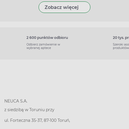
Zobacz więcej
2 600 punktów odbioru
20 tys. 
Odbierz zamówienie w
Szeroki as
wybranej aptece
produktów
NEUCA S.A.
z siedzibą w Toruniu przy
ul. Forteczna 35-37, 87-100 Toruń,