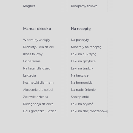
Magnez
Kompresy żelowe
Mama i dziecko
Na receptę
Witaminy w ciąży
Na pasożyty
Probiotyki dla dzieci
Minerały na receptę
Kwas foliowy
Leki na cukrzycę
Odparzenia
Leki na grzybicę
Na katar dla dzieci
Leki na trądzik
Laktacja
Na tarczycę
Kosmetyki dla mam
Na hemoroidy
Akcesoria dla dzieci
Na nadciśnienie
Zdrowie dziecka
Szczepionki
Pielęgnacja dziecka
Leki na otyłość
Ból i gorączka u dzieci
Leki na dnę moczanową