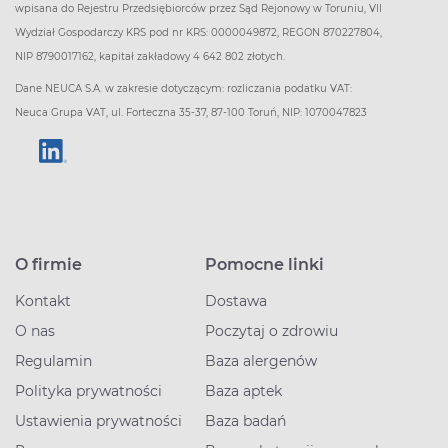
wpisana do Rejestru Przedsiębiorców przez Sąd Rejonowy w Toruniu, VII
Wydział Gospodarczy KRS pod nr KRS: 0000049872, REGON 870227804,
NIP 8790017162, kapitał zakładowy 4 642 802 złotych.
Dane NEUCA S.A. w zakresie dotyczącym: rozliczania podatku VAT:
Neuca Grupa VAT, ul. Forteczna 35-37, 87-100 Toruń, NIP: 1070047823
O firmie
Pomocne linki
Kontakt
Dostawa
O nas
Poczytaj o zdrowiu
Regulamin
Baza alergenów
Polityka prywatności
Baza aptek
Ustawienia prywatności
Baza badań