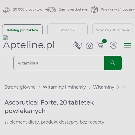
20 000 produktów
Darmowa dostawa
Wysyłka w 24 godziny
Katalog produktów
Poradnik
Serwis Świat Zdrowia
sztuk
Strona główna
Witaminy i minerały
Witaminy
Witam
Ascorutical Forte, 20 tabletek
powlekanych
suplement diety, produkt dostępny bez recepty