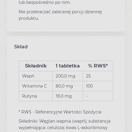
lub bezpośrednio po nim.
Nie przekraczać zalecanej porcji dziennej
produktu.
Skład
Składnik
1 tabletka
% RWS*
Wapń
200,0 mg
25
Witamina C
80,0 mg
100
Rutyna
19,0 mg
-
* RWS - Referencyjne Wartości Spożycia
Składniki: Węglan wapnia (wapń); substancja
wypełniająca: celuloza; kwas L-askorbinowy