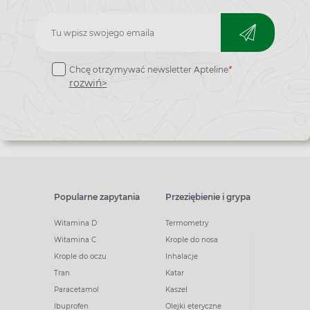
Zapisz
do
Chcę otrzymywać newsletter Apteline
*
newslettera
rozwiń>
Popularne zapytania
Przeziębienie i grypa
Witamina D
Termometry
Witamina C
Krople do nosa
Krople do oczu
Inhalacje
Tran
Katar
Paracetamol
Kaszel
Ibuprofen
Olejki eteryczne