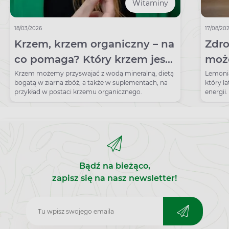
Witaminy
18/03/2026
17/08/20
Krzem, krzem organiczny – na
Zdro
co pomaga? Który krzem jest
może
najlepiej przyswajany?
skła
Krzem możemy przyswajać z wodą mineralną, dietą
Lemonia
bogatą w ziarna zbóż, a także w suplementach, na
który l
skle
przykład w postaci krzemu organicznego.
energii
się sko
Bądź na bieżąco,
zapisz się na nasz newsletter!
Zapisz
do