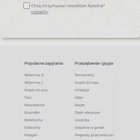
Chcę otrzymywać newsletter Apteline
*
newslettera
rozwiń>
Popularne zapytania
Przeziębienie i grypa
Witamina D
Termometry
Witamina C
Krople do nosa
Krople do oczu
Inhalacje
Tran
Katar
Paracetamol
Kaszel
Ibuprofen
Olejki eteryczne
Melatonina
Gorączka
Elektrolity
Drapanie w gardle
Kolagen
Preparaty przeciwwirusowe