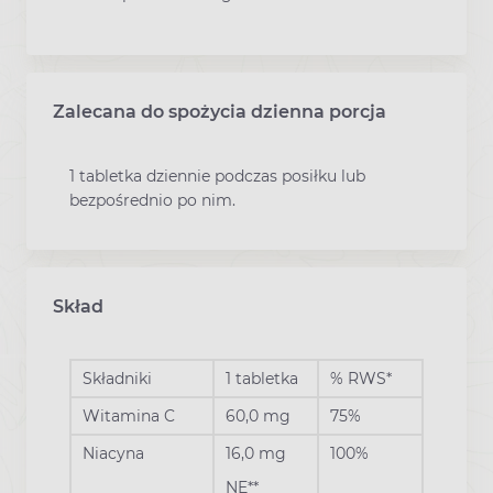
Zalecana do spożycia dzienna porcja
1 tabletka dziennie podczas posiłku lub
bezpośrednio po nim.
Skład
Składniki
1 tabletka
% RWS*
Witamina C
60,0 mg
75%
Niacyna
16,0 mg
100%
NE**