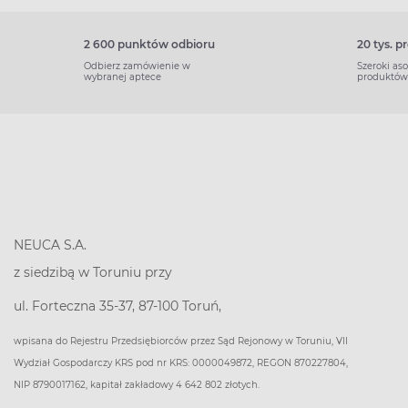
2 600 punktów odbioru
20 tys. 
Odbierz zamówienie w
Szeroki as
wybranej aptece
produktów
NEUCA S.A.
z siedzibą w Toruniu przy
ul. Forteczna 35-37, 87-100 Toruń,
wpisana do Rejestru Przedsiębiorców przez Sąd Rejonowy w Toruniu, VII
Wydział Gospodarczy KRS pod nr KRS: 0000049872, REGON 870227804,
NIP 8790017162, kapitał zakładowy 4 642 802 złotych.