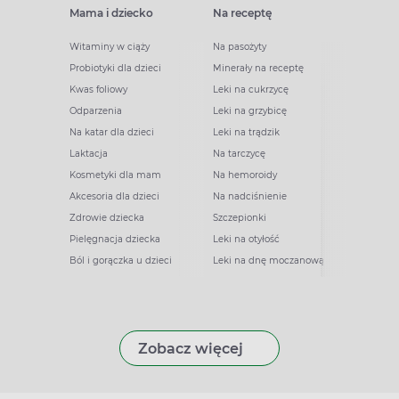
Mama i dziecko
Na receptę
Witaminy w ciąży
Na pasożyty
Probiotyki dla dzieci
Minerały na receptę
Kwas foliowy
Leki na cukrzycę
Odparzenia
Leki na grzybicę
Na katar dla dzieci
Leki na trądzik
Laktacja
Na tarczycę
Kosmetyki dla mam
Na hemoroidy
Akcesoria dla dzieci
Na nadciśnienie
Zdrowie dziecka
Szczepionki
Pielęgnacja dziecka
Leki na otyłość
Ból i gorączka u dzieci
Leki na dnę moczanową
Zobacz więcej