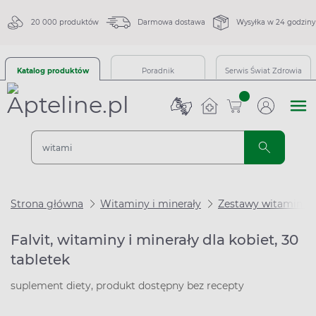
20 000 produktów
Darmowa dostawa
Wysyłka w 24 godziny
Katalog produktów
Poradnik
Serwis Świat Zdrowia
sztuk
Strona główna
Witaminy i minerały
Zestawy witamin i 
Falvit, witaminy i minerały dla kobiet, 30
tabletek
suplement diety, produkt dostępny bez recepty