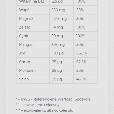
Witamina B12
2,5 µg
100%
Wapń
160 mg
20%
Magnez
112,5 mg
30%
Żelazo
14 mg
100%
Cynk
10 mg
100%
Mangan
0,6 mg
30%
Jod
100 µg
66,7%
Chrom
25 µg
62,5%
Molibden
25 µg
50%
Selen
25 µg
45,5%
* – RWS - Referencyjne Wartości Spożycia
** – ekwiwalentu niacyny
*** – ekwiwalentu alfa-tokoferolu