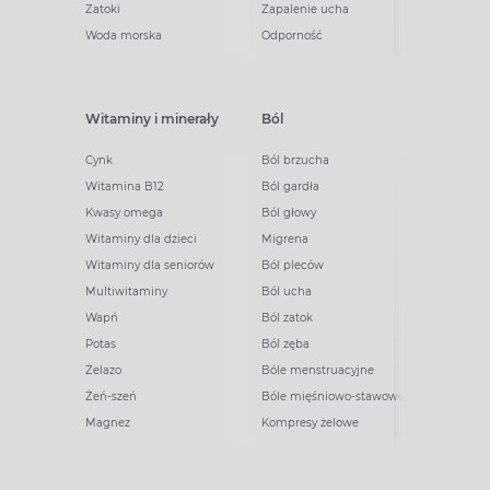
Zatoki
Zapalenie ucha
Woda morska
Odporność
Witaminy i minerały
Ból
Cynk
Ból brzucha
Witamina B12
Ból gardła
Kwasy omega
Ból głowy
Witaminy dla dzieci
Migrena
Witaminy dla seniorów
Ból pleców
Multiwitaminy
Ból ucha
Wapń
Ból zatok
Potas
Ból zęba
Żelazo
Bóle menstruacyjne
Żeń-szeń
Bóle mięśniowo-stawowe
Magnez
Kompresy żelowe