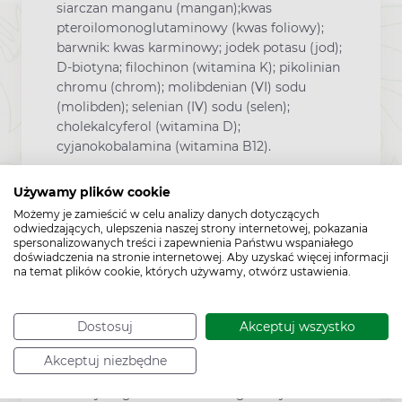
siarczan manganu (mangan);kwas
pteroilomonoglutaminowy (kwas foliowy);
barwnik: kwas karminowy; jodek potasu (jod);
D-biotyna; filochinon (witamina K); pikolinian
chromu (chrom); molibdenian (VI) sodu
(molibden); selenian (IV) sodu (selen);
cholekalcyferol (witamina D);
cyjanokobalamina (witamina B12).
Używamy plików cookie
Możemy je zamieścić w celu analizy danych dotyczących
odwiedzających, ulepszenia naszej strony internetowej, pokazania
Uwagi do stosowania
spersonalizowanych treści i zapewnienia Państwu wspaniałego
doświadczenia na stronie internetowej. Aby uzyskać więcej informacji
na temat plików cookie, których używamy, otwórz ustawienia.
Suplementy diety nie mogą być
stosowane jako substytut (zamiennik)
zróżnicowanej diety ani zdrowego trybu
Dostosuj
Akceptuj wszystko
życia.
Akceptuj niezbędne
Utrzymanie prawidłowego stanu zdrowia
wymaga zrównoważonego odżywiania i