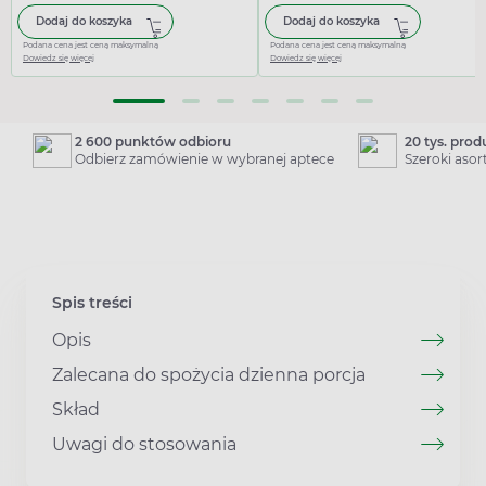
Dodaj do koszyka
Dodaj do koszyka
Podana cena jest ceną maksymalną
Podana cena jest ceną maksymalną
Dowiedz się więcej
Dowiedz się więcej
2 600 punktów odbioru
20 tys. pro
Odbierz zamówienie w wybranej aptece
Szeroki aso
Spis treści
Opis
Zalecana do spożycia dzienna porcja
Skład
Uwagi do stosowania