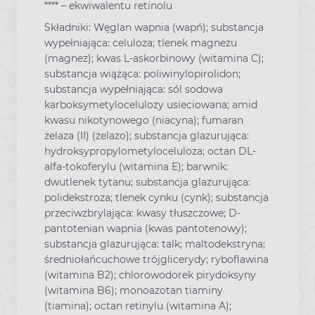
**** – ekwiwalentu retinolu
Składniki: Węglan wapnia (wapń); substancja
wypełniająca: celuloza; tlenek magnezu
(magnez); kwas L-askorbinowy (witamina C);
substancja wiążąca: poliwinylopirolidon;
substancja wypełniająca: sól sodowa
karboksymetylocelulozy usieciowana; amid
kwasu nikotynowego (niacyna); fumaran
żelaza (II) (żelazo); substancja glazurująca:
hydroksypropylometyloceluloza; octan DL-
alfa-tokoferylu (witamina E); barwnik:
dwutlenek tytanu; substancja glazurująca:
polidekstroza; tlenek cynku (cynk); substancja
przeciwzbrylająca: kwasy tłuszczowe; D-
pantotenian wapnia (kwas pantotenowy);
substancja glazurująca: talk; maltodekstryna;
średniołańcuchowe trójglicerydy; ryboflawina
(witamina B2); chlorowodorek pirydoksyny
(witamina B6); monoazotan tiaminy
(tiamina); octan retinylu (witamina A);