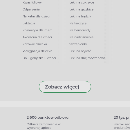
Kwas foliowy
Leki na cukrzycę
Odparzenia
Leki na grzybicę
Na katar dla dzieci
Leki na trądzik
Laktacja
Na tarczycę
Kosmetyki dla mam
Na hemoroidy
Akcesoria dla dzieci
Na nadciśnienie
Zdrowie dziecka
Szczepionki
Pielęgnacja dziecka
Leki na otyłość
Ból i gorączka u dzieci
Leki na dnę moczanową
Zobacz więcej
2 600 punktów odbioru
20 tys. 
Odbierz zamówienie w
Szeroki as
wybranej aptece
produktów