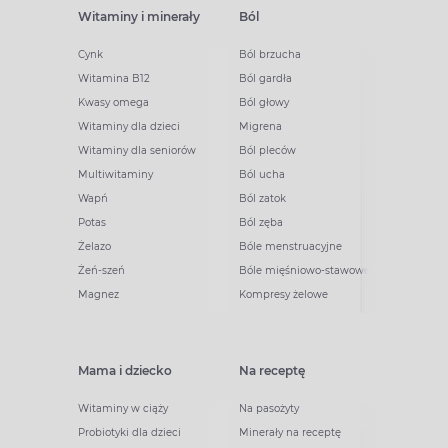
Witaminy i minerały
Ból
Cynk
Ból brzucha
Witamina B12
Ból gardła
Kwasy omega
Ból głowy
Witaminy dla dzieci
Migrena
Witaminy dla seniorów
Ból pleców
Multiwitaminy
Ból ucha
Wapń
Ból zatok
Potas
Ból zęba
Żelazo
Bóle menstruacyjne
Żeń-szeń
Bóle mięśniowo-stawowe
Magnez
Kompresy żelowe
Mama i dziecko
Na receptę
Witaminy w ciąży
Na pasożyty
Probiotyki dla dzieci
Minerały na receptę