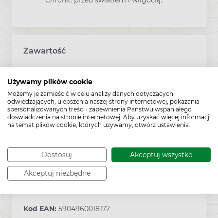
Chronić przed światłem i wilgocią.
Zawartość
120 kapsułek
Używamy plików cookie
Możemy je zamieścić w celu analizy danych dotyczących
odwiedzających, ulepszenia naszej strony internetowej, pokazania
spersonalizowanych treści i zapewnienia Państwu wspaniałego
doświadczenia na stronie internetowej. Aby uzyskać więcej informacji
Producent:
OLEOFARM
na temat plików cookie, których używamy, otwórz ustawienia.
Dostosuj
Akceptuj wszystko
Sposób przechowywania:
15°C - 25°C
Akceptuj niezbędne
Kod EAN:
5904960018172