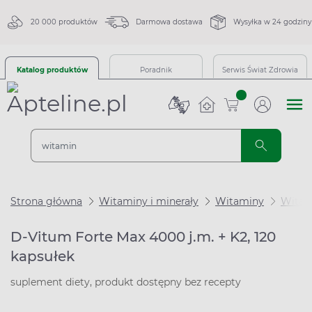
20 000 produktów
Darmowa dostawa
Wysyłka w 24 godziny
Katalog produktów
Poradnik
Serwis Świat Zdrowia
sztuk
Strona główna
Witaminy i minerały
Witaminy
Witam
D-Vitum Forte Max 4000 j.m. + K2, 120
kapsułek
suplement diety, produkt dostępny bez recepty