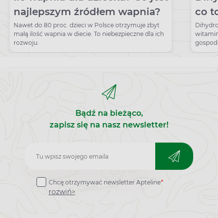
najlepszym źródłem wapnia?
co t
bada
Nawet do 80 proc. dzieci w Polsce otrzymuje zbyt
Dihydro
małą ilość wapnia w diecie. To niebezpieczne dla ich
witamin
prz
rozwoju.
gospod
Dihydro
procesy
krwi je
związan
Najczęś
krzywic
Bądź na bieżąco,
zapisz się na nasz newsletter!
Zapisz
do
Chcę otrzymywać newsletter Apteline
*
newslettera
rozwiń>