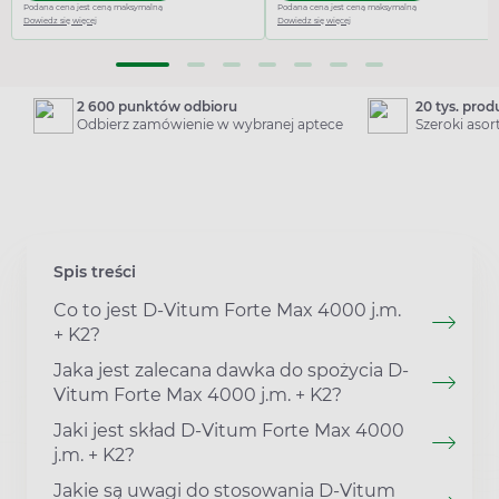
Podana cena jest ceną maksymalną
Podana cena jest ceną maksymalną
Dowiedz się więcej
Dowiedz się więcej
2 600 punktów odbioru
20 tys. pro
Odbierz zamówienie w wybranej aptece
Szeroki aso
Spis treści
Co to jest D-Vitum Forte Max 4000 j.m.
+ K2?
Jaka jest zalecana dawka do spożycia D-
Vitum Forte Max 4000 j.m. + K2?
Jaki jest skład D-Vitum Forte Max 4000
j.m. + K2?
Jakie są uwagi do stosowania D-Vitum