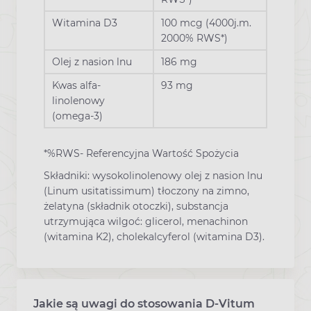
Witamina D3
100 mcg (4000j.m.
2000% RWS*)
Olej z nasion lnu
186 mg
Kwas alfa-
93 mg
linolenowy
(omega-3)
*%RWS- Referencyjna Wartość Spożycia
Składniki: wysokolinolenowy olej z nasion lnu
(Linum usitatissimum) tłoczony na zimno,
żelatyna (składnik otoczki), substancja
utrzymująca wilgoć: glicerol, menachinon
(witamina K2), cholekalcyferol (witamina D3).
Jakie są uwagi do stosowania D-Vitum