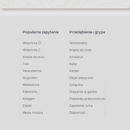
Popularne zapytania
Przeziębienie i grypa
Witamina D
Termometry
Witamina C
Krople do nosa
Krople do oczu
Inhalacje
Tran
Katar
Paracetamol
Kaszel
Ibuprofen
Olejki eteryczne
Melatonina
Gorączka
Elektrolity
Drapanie w gardle
Kolagen
Preparaty przeciwwirusowe
Zatoki
Zapalenie ucha
Woda morska
Odporność