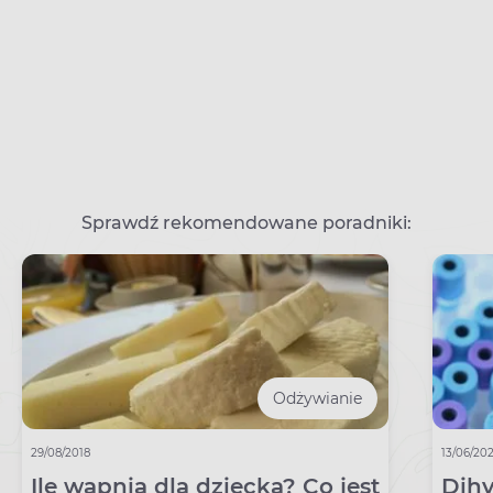
Sprawdź rekomendowane poradniki:
Odżywianie
29/08/2018
13/06/20
Ile wapnia dla dziecka? Co jest
Dihy