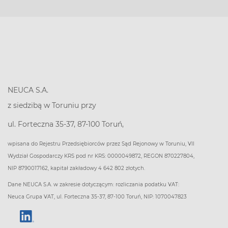
NEUCA S.A.
z siedzibą w Toruniu przy
ul. Forteczna 35-37, 87-100 Toruń,
wpisana do Rejestru Przedsiębiorców przez Sąd Rejonowy w Toruniu, VII
Wydział Gospodarczy KRS pod nr KRS: 0000049872, REGON 870227804,
NIP 8790017162, kapitał zakładowy 4 642 802 złotych.
Dane NEUCA S.A. w zakresie dotyczącym: rozliczania podatku VAT:
Neuca Grupa VAT, ul. Forteczna 35-37, 87-100 Toruń, NIP: 1070047823