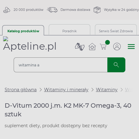
20 000 produktów
Darmowa dostawa
Wysyłka w 24 godziny
Katalog produktów
Poradnik
Serwis Świat Zdrowia
sztuk
Strona główna
Witaminy i minerały
Witaminy
Witam
D-Vitum 2000 j.m. K2 MK-7 Omega-3, 40
sztuk
suplement diety, produkt dostępny bez recepty