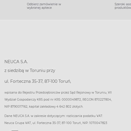
Odbierz zamówienie w
Szeroki as
wybranej aptece
produktów
NEUCA S.A.
z siedzibą w Toruniu przy
ul. Forteczna 35-37, 87-100 Toruń,
wpisana do Rejestru Przedsiębiorców przez Sąd Rejonowy w Toruniu, VII
Wydział Gospodarczy KRS pod nr KRS: 0000049872, REGON 870227804,
NIP 8790017162, kapitał zakładowy 4 642 802 złotych.
Dane NEUCA S.A. w zakresie dotyczącym: rozliczania podatku VAT:
Neuca Grupa VAT, ul. Forteczna 35-37, 87-100 Toruń, NIP: 1070047823