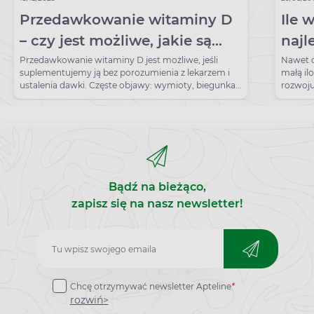
Przedawkowanie witaminy D
Ile 
– czy jest możliwe, jakie są
najl
objawy?
Przedawkowanie witaminy D jest możliwe, jeśli
Nawet d
suplementujemy ją bez porozumienia z lekarzem i
małą il
ustalenia dawki. Częste objawy: wymioty, biegunka,
rozwoju
bóle brzucha.
Bądź na bieżąco,
zapisz się na nasz newsletter!
Zapisz
do
Chcę otrzymywać newsletter Apteline
*
newslettera
rozwiń>