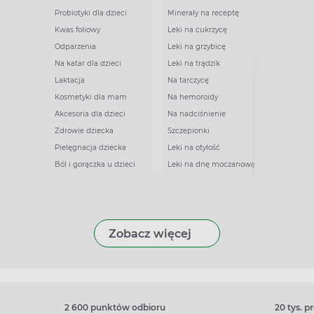
Probiotyki dla dzieci
Minerały na receptę
Kwas foliowy
Leki na cukrzycę
Odparzenia
Leki na grzybicę
Na katar dla dzieci
Leki na trądzik
Laktacja
Na tarczycę
Kosmetyki dla mam
Na hemoroidy
Akcesoria dla dzieci
Na nadciśnienie
Zdrowie dziecka
Szczepionki
Pielęgnacja dziecka
Leki na otyłość
Ból i gorączka u dzieci
Leki na dnę moczanową
Zobacz więcej
2 600 punktów odbioru
20 tys. 