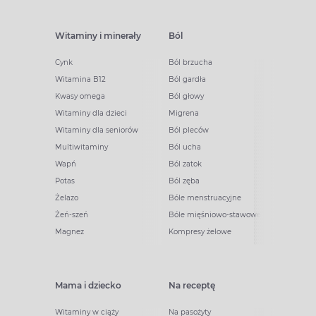
Witaminy i minerały
Ból
Cynk
Ból brzucha
Witamina B12
Ból gardła
Kwasy omega
Ból głowy
Witaminy dla dzieci
Migrena
Witaminy dla seniorów
Ból pleców
Multiwitaminy
Ból ucha
Wapń
Ból zatok
Potas
Ból zęba
Żelazo
Bóle menstruacyjne
Żeń-szeń
Bóle mięśniowo-stawowe
Magnez
Kompresy żelowe
Mama i dziecko
Na receptę
Witaminy w ciąży
Na pasożyty