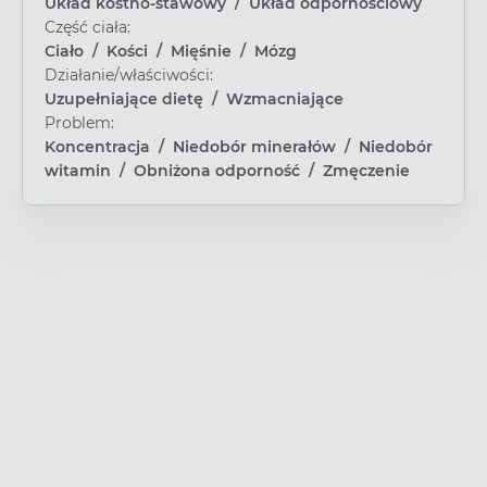
Układ kostno-stawowy
/
Układ odpornościowy
Część ciała:
Ciało
/
Kości
/
Mięśnie
/
Mózg
Działanie/właściwości:
Uzupełniające dietę
/
Wzmacniające
Problem:
Koncentracja
/
Niedobór minerałów
/
Niedobór
witamin
/
Obniżona odporność
/
Zmęczenie