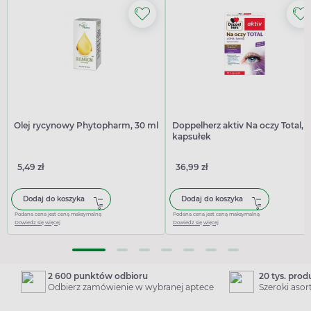
Olej rycynowy Phytopharm, 30 ml
Doppelherz aktiv Na oczy Total, 
kapsułek
5,49 zł
36,99 zł
Dodaj do koszyka
Dodaj do koszyka
Podana cena jest ceną maksymalną
Podana cena jest ceną maksymalną
Dowiedz się więcej
Dowiedz się więcej
2 600 punktów odbioru
20 tys. pro
Odbierz zamówienie w wybranej aptece
Szeroki aso