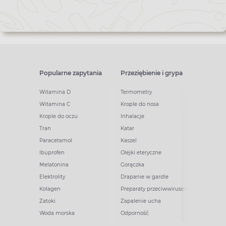
Popularne zapytania
Przeziębienie i grypa
Witamina D
Termometry
Witamina C
Krople do nosa
Krople do oczu
Inhalacje
Tran
Katar
Paracetamol
Kaszel
Ibuprofen
Olejki eteryczne
Melatonina
Gorączka
Elektrolity
Drapanie w gardle
Kolagen
Preparaty przeciwwirusowe
Zatoki
Zapalenie ucha
Woda morska
Odporność