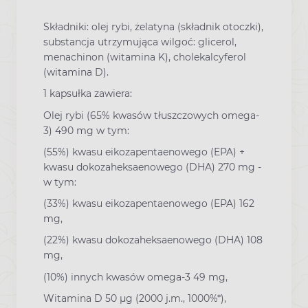
Składniki:
olej rybi, żelatyna (składnik otoczki),
substancja utrzymująca wilgoć: glicerol,
menachinon (witamina K), cholekalcyferol
(witamina D).
1 kapsułka zawiera:
Olej rybi (65% kwasów tłuszczowych omega-
3) 490 mg w tym:
(55%) kwasu eikozapentaenowego (EPA) +
kwasu dokozaheksaenowego (DHA) 270 mg -
w tym:
(33%) kwasu eikozapentaenowego (EPA) 162
mg,
(22%) kwasu dokozaheksaenowego (DHA) 108
mg,
(10%) innych kwasów omega-3 49 mg,
Witamina D 50 µg (2000 j.m., 1000%*),