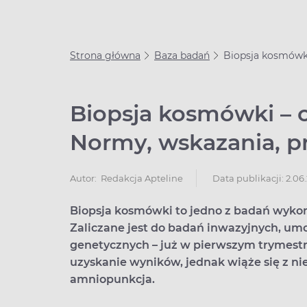
Strona główna
Baza badań
Biopsja kosmówki
Biopsja kosmówki – c
Normy, wskazania, p
Data publikacji: 2.06
Autor:
Redakcja Apteline
Biopsja kosmówki to jedno z badań wyko
Zaliczane jest do badań inwazyjnych, um
genetycznych – już w pierwszym trymestrz
uzyskanie wyników, jednak wiąże się z n
amniopunkcja.