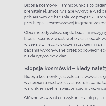
Biopsja kosmówki i amniopunkcja to badani
prenatalnej, umożliwiające wykrycie wad g
pobieranym do badania. W przypadku amnio
przy biopsji kosmówkowej fragment kosmów
Obie metody zalicza się do badań inwazyjny
biopsji kosmówki jest krótszy czas oczekiwa
wiąże się z nieco większym ryzykiem niż a
badania wykonywane przez odpowiedniego 
niskie ryzyko powikłań.
Biopsja kosmówki – kiedy nale
Biopsja kosmówki jest zalecana wówczas, gd
wystąpienia wad genetycznych. Badanie to
warunkiem pełnej świadomości inwazyjnośc
Główne wskazania do wykonania biopsji ko