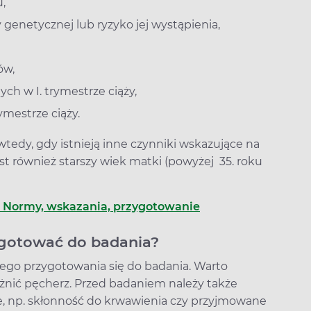
,
genetycznej lub ryzyko jej wystąpienia,
ów,
ch w I. trymestrze ciąży,
ymestrze ciąży.
tedy, gdy istnieją inne czynniki wskazujące na
t również starszy wiek matki (powyżej 35. roku
? Normy, wskazania, przygotowanie
ygotować do badania?
go przygotowania się do badania. Warto
żnić pęcherz. Przed badaniem należy także
je, np. skłonność do krwawienia czy przyjmowane