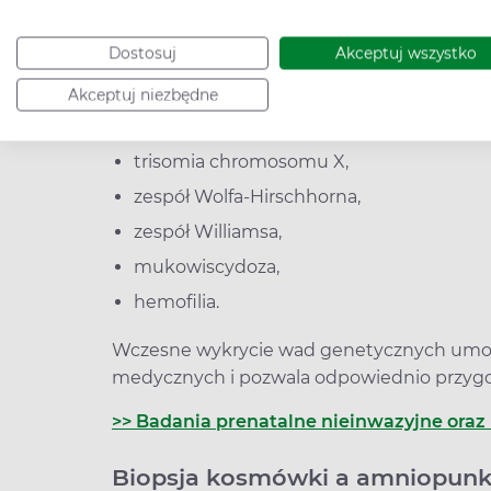
ciąży. Najczęściej są to:
Dostosuj
Akceptuj wszystko
zespół Downa,
zespół Edwardsa,
Akceptuj niezbędne
zespół Turnera,
trisomia chromosomu X,
zespół Wolfa-Hirschhorna,
zespół Williamsa,
mukowiscydoza,
hemofilia.
Wczesne wykrycie wad genetycznych umożl
medycznych i pozwala odpowiednio przygo
>> Badania prenatalne nieinwazyjne oraz 
Biopsja kosmówki a amniopunkc