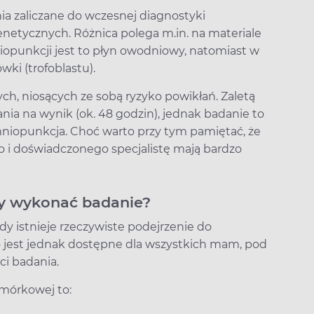
a zaliczane do wczesnej diagnostyki
enetycznych. Różnica polega m.in. na materiale
punkcji jest to płyn owodniowy, natomiast w
ki (trofoblastu).
ch, niosących ze sobą ryzyko powikłań. Zaletą
nia na wynik (ok. 48 godzin), jednak badanie to
mniopunkcja. Choć warto przy tym pamiętać, że
i doświadczonego specjalistę mają bardzo
ży wykonać badanie?
y istnieje rzeczywiste podejrzenie do
 jest jednak dostępne dla wszystkich mam, pod
i badania.
mórkowej to: