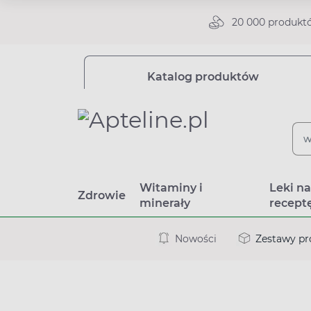
20 000 produkt
Katalog produktów
Witaminy i
Leki n
Zdrowie
minerały
recept
Nowości
Zestawy p