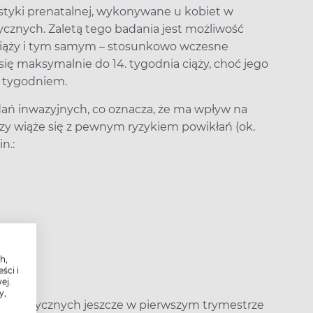
styki prenatalnej, wykonywane u kobiet w
cznych. Zaletą tego badania jest możliwość
iąży i tym samym – stosunkowo wczesne
się maksymalnie do 14. tygodnia ciąży, choć jego
. tygodniem.
dań inwazyjnych, co oznacza, że ma wpływ na
zy wiąże się z pewnym ryzykiem powikłań (ok.
n.:
h,
ści i
ywa?
ej.
y,
 genetycznych jeszcze w pierwszym trymestrze