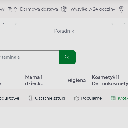
ów
Darmowa dostawa
Wysyłka w 24 godziny
Poradnik
a
Mama i
Kosmetyki i
Higiena
ę
dziecko
Dermokosmety
roduktowe
Ostatnie sztuki
Popularne
Krótk