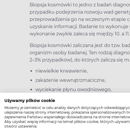
Biopsja kosmówki to jedno z badań diagno
przypadku podejrzenia rozwoju wad genety
przeprowadzenia go na wczesnym etapie c
uzyskanie informacji. Badanie to wykonuje 
wykonanie zwykle zaleca się między 10. a 11
Biopsja kosmówki zaliczana jest do tzw. ba
organizm osoby badanej. Ten rodzaj diagno
2–3% przypadków), do których zalicza się m.i
niewielkie krwawienie,
zakażenie wewnątrzmaciczne,
wyciekanie płynu owodniowego,
poronienie.
Używamy plików cookie
Możemy je zamieścić w celu analizy danych dotyczących odwiedzającyc
ulepszenia naszej strony internetowej, pokazania spersonalizowanych tre
Biopsja kosmówki – jakie wady wykr
zapewnienia Państwu wspaniałego doświadczenia na stronie internetow
Aby uzyskać więcej informacji na temat plików cookie, których używam
Biopsja kosmówki umożliwia wykrycie wad
otwórz ustawienia.