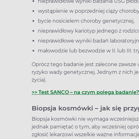
nieprawidłowe wyniki badania USG płodu
wystąpienie w poprzedniej ciąży choroby 
bycie nosicielem choroby genetycznej,
nieprawidłowy kariotyp jednego z rodzic
nieprawidłowe wyniki badań laboratoryjny
małowodzie lub bezwodzie w II. lub III. tr
Oprócz tego badanie jest zalecone zawsze w
ryzyko wady genetycznej. Jednym z nich jes
życia).
>> Test SANCO – na czym polega badanie
Biopsja kosmówki – jak się prz
Biopsja kosmówki nie wymaga wcześniejsze
jednak pamiętać o tym, aby wcześniej opró
zgłosić lekarzowi wszelkie ważne informac