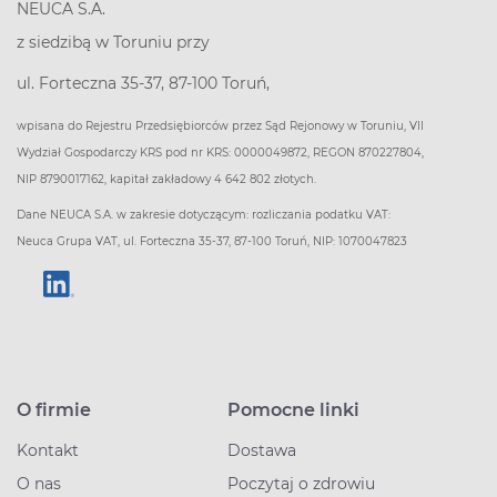
NEUCA S.A.
z siedzibą w Toruniu przy
ul. Forteczna 35-37, 87-100 Toruń,
wpisana do Rejestru Przedsiębiorców przez Sąd Rejonowy w Toruniu, VII
Wydział Gospodarczy KRS pod nr KRS: 0000049872, REGON 870227804,
NIP 8790017162, kapitał zakładowy 4 642 802 złotych.
Dane NEUCA S.A. w zakresie dotyczącym: rozliczania podatku VAT:
Neuca Grupa VAT, ul. Forteczna 35-37, 87-100 Toruń, NIP: 1070047823
O firmie
Pomocne linki
Kontakt
Dostawa
O nas
Poczytaj o zdrowiu