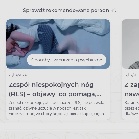
Sprawdź rekomendowane poradniki:
Choroby i zaburzenia psychiczne
26/04/2024
12/02/20
Zespół niespokojnych nóg
Z za
(RLS) – objawy, co pomaga,
nawe
jak zasnąć?
Zespół niespokojnych nóg, inaczej RLS, nie pozwala
Katar, 
zasnąć: dziwne uczucie w nogach jest tak
przezięb
nieprzyjemne, że chory kręci się, bierze kąpiel, sięga
dłuższy
po maści.