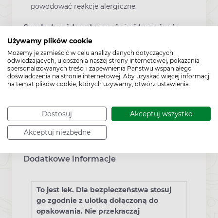
powodować reakcje alergiczne.
Scorbolamid podczas ciąży i karmienia
piersią
Używamy plików cookie
Możemy je zamieścić w celu analizy danych dotyczących
odwiedzających, ulepszenia naszej strony internetowej, pokazania
Jeśli pacjentka jest w ciąży lub karmi
spersonalizowanych treści i zapewnienia Państwu wspaniałego
piersią, przypuszcza, że może być w ciąży
doświadczenia na stronie internetowej. Aby uzyskać więcej informacji
na temat plików cookie, których używamy, otwórz ustawienia.
lub gdy planuje mieć dziecko, powinna
poradzić się lekarza lub farmaceuty przed
zastosowaniem tego leku.
Dostosuj
Akceptuj wszystko
Lek jest przeciwwskazany u kobiet w
okresie ciąży i karmienia piersią.
Akceptuj niezbędne
Dodatkowe informacje
To jest lek. Dla bezpieczeństwa stosuj
go zgodnie z ulotką dołączoną do
opakowania. Nie przekraczaj