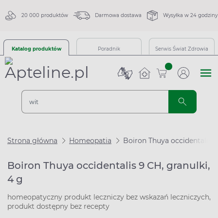
20 000 produktów
Darmowa dostawa
Wysyłka w 24 godziny
Katalog produktów
Poradnik
Serwis Świat Zdrowia
sztuk
Strona główna
Homeopatia
Boiron Thuya occidentalis 9
Boiron Thuya occidentalis 9 CH, granulki,
4 g
homeopatyczny produkt leczniczy bez wskazań leczniczych,
produkt dostępny bez recepty