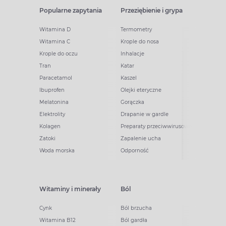
Popularne zapytania
Przeziębienie i grypa
Witamina D
Termometry
Witamina C
Krople do nosa
Krople do oczu
Inhalacje
Tran
Katar
Paracetamol
Kaszel
Ibuprofen
Olejki eteryczne
Melatonina
Gorączka
Elektrolity
Drapanie w gardle
Kolagen
Preparaty przeciwwirusowe
Zatoki
Zapalenie ucha
Woda morska
Odporność
Witaminy i minerały
Ból
Cynk
Ból brzucha
Witamina B12
Ból gardła