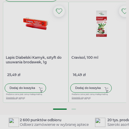
Lapis Diabelski Kamyk, sztyft do
Cravisol, 100 ml
usuwania brodawek, 1g
25,49 zł
16,49 zł
Dodaj do koszyka
Dodaj do koszyka
Podana cena jest ceną maksymalną
Podana cena jest ceną maksymalną
Dowiedz się więcej
Dowiedz się więcej
2 600 punktów odbioru
20 tys. pro
Odbierz zamówienie w wybranej aptece
Szeroki aso