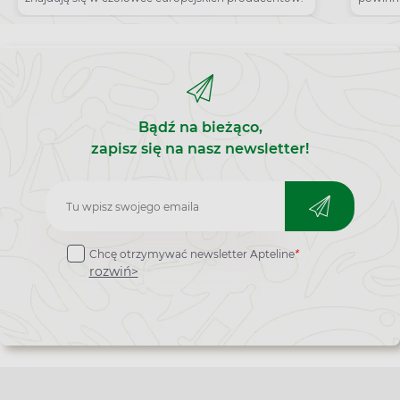
wywołu
Bądź na bieżąco,
zapisz się na nasz newsletter!
Zapisz
do
Chcę otrzymywać newsletter Apteline
*
newslettera
rozwiń>