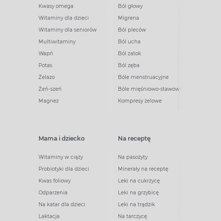
Kwasy omega
Ból głowy
Witaminy dla dzieci
Migrena
Witaminy dla seniorów
Ból pleców
Multiwitaminy
Ból ucha
Wapń
Ból zatok
Potas
Ból zęba
Żelazo
Bóle menstruacyjne
Żeń-szeń
Bóle mięśniowo-stawowe
Magnez
Kompresy żelowe
Mama i dziecko
Na receptę
Witaminy w ciąży
Na pasożyty
Probiotyki dla dzieci
Minerały na receptę
Kwas foliowy
Leki na cukrzycę
Odparzenia
Leki na grzybicę
Na katar dla dzieci
Leki na trądzik
Laktacja
Na tarczycę