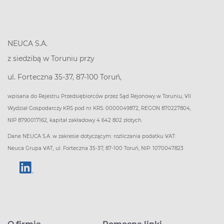
NEUCA S.A.
z siedzibą w Toruniu przy
ul. Forteczna 35-37, 87-100 Toruń,
wpisana do Rejestru Przedsiębiorców przez Sąd Rejonowy w Toruniu, VII
Wydział Gospodarczy KRS pod nr KRS: 0000049872, REGON 870227804,
NIP 8790017162, kapitał zakładowy 4 642 802 złotych.
Dane NEUCA S.A. w zakresie dotyczącym: rozliczania podatku VAT:
Neuca Grupa VAT, ul. Forteczna 35-37, 87-100 Toruń, NIP: 1070047823