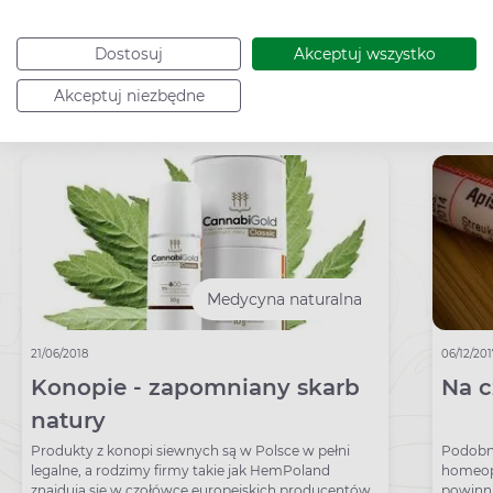
Dostosuj
Akceptuj wszystko
Akceptuj niezbędne
Sprawdź rekomendowane poradniki:
Medycyna naturalna
21/06/2018
06/12/20
Konopie - zapomniany skarb
Na 
natury
Produkty z konopi siewnych są w Polsce w pełni
Podobn
legalne, a rodzimy firmy takie jak HemPoland
homeopa
znajdują się w czołówce europejskich producentów.
powinni