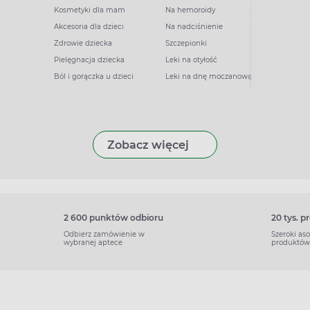
Kosmetyki dla mam
Na hemoroidy
Akcesoria dla dzieci
Na nadciśnienie
Zdrowie dziecka
Szczepionki
Pielęgnacja dziecka
Leki na otyłość
Ból i gorączka u dzieci
Leki na dnę moczanową
Zobacz więcej
2 600 punktów odbioru
20 tys. 
Odbierz zamówienie w
Szeroki as
wybranej aptece
produktów