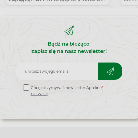
wywołu
Bądź na bieżąco,
zapisz się na nasz newsletter!
Zapisz
do
Chcę otrzymywać newsletter Apteline
*
newslettera
rozwiń>