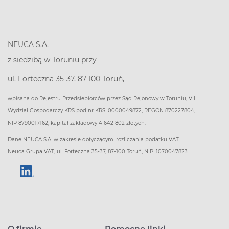
NEUCA S.A.
z siedzibą w Toruniu przy
ul. Forteczna 35-37, 87-100 Toruń,
wpisana do Rejestru Przedsiębiorców przez Sąd Rejonowy w Toruniu, VII
Wydział Gospodarczy KRS pod nr KRS: 0000049872, REGON 870227804,
NIP 8790017162, kapitał zakładowy 4 642 802 złotych.
Dane NEUCA S.A. w zakresie dotyczącym: rozliczania podatku VAT:
Neuca Grupa VAT, ul. Forteczna 35-37, 87-100 Toruń, NIP: 1070047823