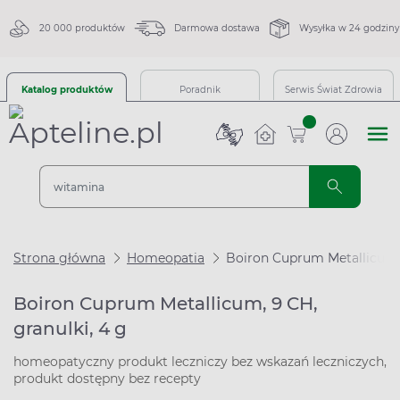
20 000 produktów
Darmowa dostawa
Wysyłka w 24 godziny
Katalog produktów
Poradnik
Serwis Świat Zdrowia
sztuk
Strona główna
Homeopatia
Boiron Cuprum Metallicum, 
Boiron Cuprum Metallicum, 9 CH,
granulki, 4 g
homeopatyczny produkt leczniczy bez wskazań leczniczych,
produkt dostępny bez recepty