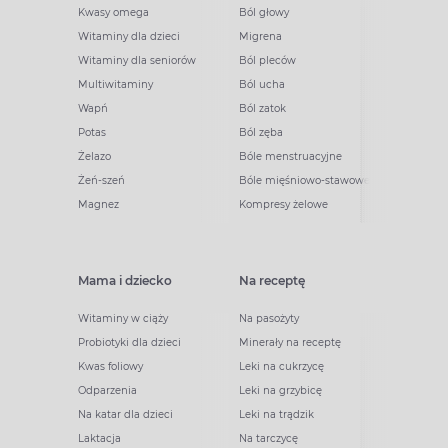
Kwasy omega
Ból głowy
Witaminy dla dzieci
Migrena
Witaminy dla seniorów
Ból pleców
Multiwitaminy
Ból ucha
Wapń
Ból zatok
Potas
Ból zęba
Żelazo
Bóle menstruacyjne
Żeń-szeń
Bóle mięśniowo-stawowe
Magnez
Kompresy żelowe
Mama i dziecko
Na receptę
Witaminy w ciąży
Na pasożyty
Probiotyki dla dzieci
Minerały na receptę
Kwas foliowy
Leki na cukrzycę
Odparzenia
Leki na grzybicę
Na katar dla dzieci
Leki na trądzik
Laktacja
Na tarczycę