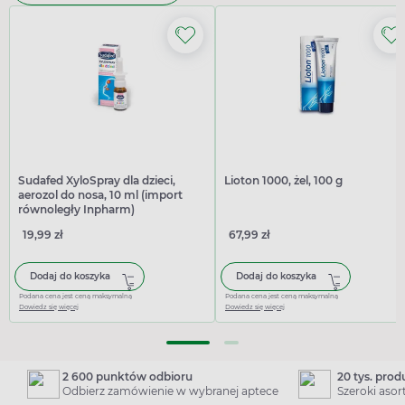
Sudafed XyloSpray dla dzieci,
Lioton 1000, żel, 100 g
aerozol do nosa, 10 ml (import
równoległy Inpharm)
19,99 zł
67,99 zł
Dodaj do koszyka
Dodaj do koszyka
Podana cena jest ceną maksymalną
Podana cena jest ceną maksymalną
Dowiedz się więcej
Dowiedz się więcej
2 600 punktów odbioru
20 tys. pro
Odbierz zamówienie w wybranej aptece
Szeroki aso