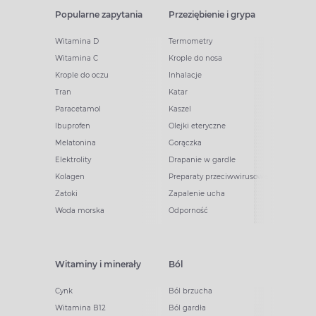
Popularne zapytania
Przeziębienie i grypa
Witamina D
Termometry
Witamina C
Krople do nosa
Krople do oczu
Inhalacje
Tran
Katar
Paracetamol
Kaszel
Ibuprofen
Olejki eteryczne
Melatonina
Gorączka
Elektrolity
Drapanie w gardle
Kolagen
Preparaty przeciwwirusowe
Zatoki
Zapalenie ucha
Woda morska
Odporność
Witaminy i minerały
Ból
Cynk
Ból brzucha
Witamina B12
Ból gardła