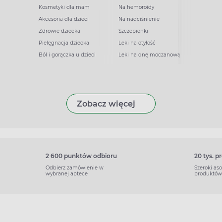
Kosmetyki dla mam
Na hemoroidy
Akcesoria dla dzieci
Na nadciśnienie
Zdrowie dziecka
Szczepionki
Pielęgnacja dziecka
Leki na otyłość
Ból i gorączka u dzieci
Leki na dnę moczanową
Zobacz więcej
2 600 punktów odbioru
20 tys. 
Odbierz zamówienie w
Szeroki as
wybranej aptece
produktów