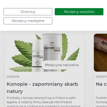
Dostosuj
Akceptuj wszystko
Akceptuj niezbędne
Sprawdź rekomendowane poradniki:
Medycyna naturalna
21/06/2018
06/12/20
Konopie - zapomniany skarb
Na 
natury
Produkty z konopi siewnych są w Polsce w pełni
Podobn
legalne, a rodzimy firmy takie jak HemPoland
homeopa
znajdują się w czołówce europejskich producentów.
powinni