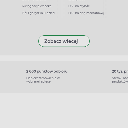
Pielęgnacja dziecka
Leki na otyłość
Ból i gorączka u dzieci
Leki na dnę moczanową
Zobacz więcej
2 600 punktów odbioru
20 tys. 
Odbierz zamówienie w
Szeroki as
wybranej aptece
produktów