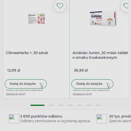
ClimeaHerbs +, 30 sztuk
Acidolac Junior, 20 misio-tablete
o smaku truskawkowym
12,99 zł
36,99 zł
Dodaj do koszyka
Dodaj do koszyka
Podana cena jest ceną maksymalną
Podana cena jest ceną maksymalną
Dowiedz się więcej
Dowiedz się więcej
2 600 punktów odbioru
20 tys. pro
Odbierz zamówienie w wybranej aptece
Szeroki aso