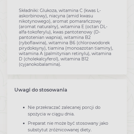
Składniki: Glukoza, witamina C (kwas L-
askorbinowy), niacyna (amid kwasu
nikotynowego), aromat pomarańczowy
(aromat naturalny), witamina E (octan DL-
alfa-tokoferylu), kwas pantotenowy (D-
pantotenian wapnia), witamina B2
(ryboflawina), witamina B6 (chlorowodorek
pirydoksyny), tiamina (monoazotan tiaminy),
witamina A (palmitynian retinylu), witamina
D (cholekalcyferol), witamina B12
(cyjanokobalamina).
Uwagi do stosowania
Nie przekraczać zalecanej porcji do
spożycia w ciągu dnia.
Preparat nie może być stosowany jako
substytut zróżnicowanej diety.