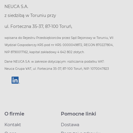
NEUCA S.A.
z siedzibą w Toruniu przy
ul. Forteczna 35-37, 87-100 Toruń,
wpisana do Rejestru Przedsiębiorców przez Sąd Rejonowy w Toruniu, VII
Wydział Gospodarczy KRS pod nr KRS: 0000049872, REGON 870227804,
NIP 8790017162, kapitał zakładowy 4 642 802 złotych.
Dane NEUCA S.A. w zakresie dotyczącym: rozliczania podatku VAT:
Neuca Grupa VAT, ul. Forteczna 35-37, 87-100 Toruń, NIP: 1070047823
O firmie
Pomocne linki
Kontakt
Dostawa