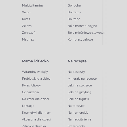
Multiwitaminy
Ból ucha
Wapń
Ból zatok
Potas
Ból zęba
Żelazo
Bóle menstruacyjne
Żeń-szeń
Bóle mięśniowo-stawowe
Magnez
Kompresy żelowe
Mama i dziecko
Na receptę
Witaminy w ciąży
Na pasożyty
Probiotyki dla dzieci
Minerały na receptę
Kwas foliowy
Leki na cukrzycę
Odparzenia
Leki na grzybicę
Na katar dla dzieci
Leki na trądzik
Laktacja
Na tarczycę
Kosmetyki dla mam
Na hemoroidy
Akcesoria dla dzieci
Na nadciśnienie
Zdrowie dziecka
Szczepionki