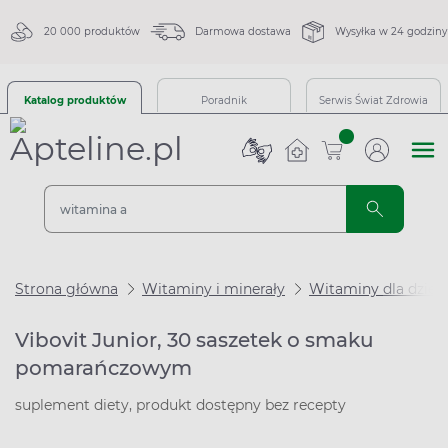
20 000 produktów
Darmowa dostawa
Wysyłka w 24 godziny
Katalog produktów
Poradnik
Serwis Świat Zdrowia
sztuk
Strona główna
Witaminy i minerały
Witaminy dla dzieci
Vibovit Junior, 30 saszetek o smaku
pomarańczowym
suplement diety, produkt dostępny bez recepty