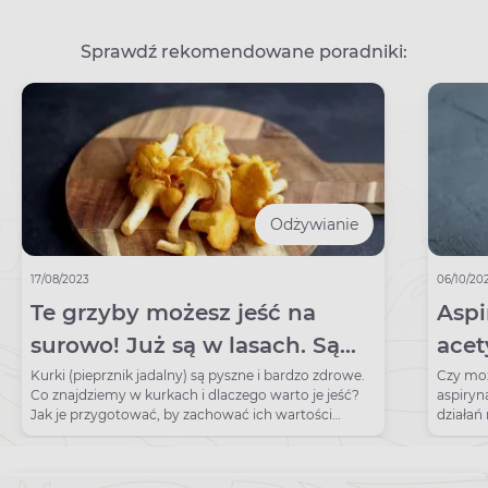
Sprawdź rekomendowane poradniki:
Odżywianie
17/08/2023
06/10/20
Te grzyby możesz jeść na
Aspi
surowo! Już są w lasach. Są
acet
pyszne i bardzo zdrowe
Kurki (pieprznik jadalny) są pyszne i bardzo zdrowe.
Czy moż
Co znajdziemy w kurkach i dlaczego warto je jeść?
aspiryn
Jak je przygotować, by zachować ich wartości
działań
odżywcze?
wątrob