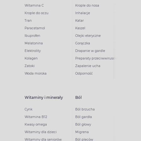
Witamina C
Krople do nosa
Krople do oczu
Inhalacje
Tran
Katar
Paracetamol
Kaszel
Ibuprofen
Olejki eteryczne
Melatonina
Gorączka
Elektrolity
Drapanie w gardle
Kolagen
Preparaty przeciwwirusowe
Zatoki
Zapalenie ucha
Woda morska
Odporność
Witaminy i minerały
Ból
Cynk
Ból brzucha
Witamina B12
Ból gardła
Kwasy omega
Ból głowy
Witaminy dla dzieci
Migrena
Witaminy dla seniorów
Ból pleców