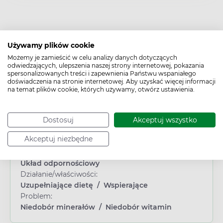
Używamy plików cookie
Możemy je zamieścić w celu analizy danych dotyczących
odwiedzających, ulepszenia naszej strony internetowej, pokazania
Cechy produktu
spersonalizowanych treści i zapewnienia Państwu wspaniałego
doświadczenia na stronie internetowej. Aby uzyskać więcej informacji
Typ produktu:
na temat plików cookie, których używamy, otwórz ustawienia.
Suplement diety
Płeć:
Dowolna
Dostosuj
Akceptuj wszystko
Wiek:
Akceptuj niezbędne
Dziecko
/
Młodzież
Obszar/Układ:
Układ odpornościowy
Działanie/właściwości:
Uzupełniające dietę
/
Wspierające
Problem:
Niedobór minerałów
/
Niedobór witamin