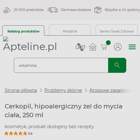
20 000 produktów
Darmowa dostawa
Wysyłka w 24 godziny
Katalog produktów
Poradnik
Serwis Świat Zdrowia
sztuk
Strona główna
Problemy skórne
Atopowe zapalenie skó
Cerkopil, hipoalergiczny żel do mycia
ciała, 250 ml
kosmetyk, produkt dostępny bez recepty
5.0