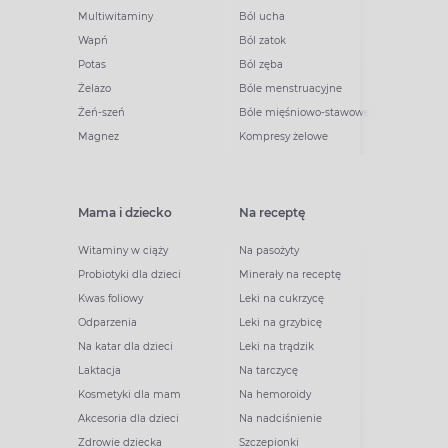
Multiwitaminy
Ból ucha
Wapń
Ból zatok
Potas
Ból zęba
Żelazo
Bóle menstruacyjne
Żeń-szeń
Bóle mięśniowo-stawowe
Magnez
Kompresy żelowe
Mama i dziecko
Na receptę
Witaminy w ciąży
Na pasożyty
Probiotyki dla dzieci
Minerały na receptę
Kwas foliowy
Leki na cukrzycę
Odparzenia
Leki na grzybicę
Na katar dla dzieci
Leki na trądzik
Laktacja
Na tarczycę
Kosmetyki dla mam
Na hemoroidy
Akcesoria dla dzieci
Na nadciśnienie
Zdrowie dziecka
Szczepionki