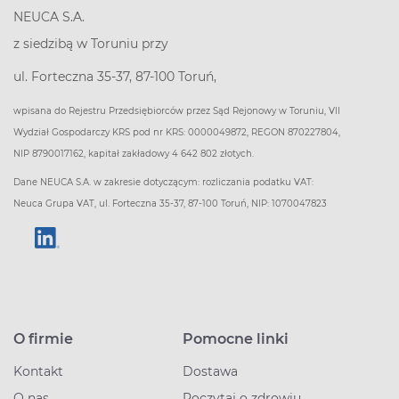
NEUCA S.A.
z siedzibą w Toruniu przy
ul. Forteczna 35-37, 87-100 Toruń,
wpisana do Rejestru Przedsiębiorców przez Sąd Rejonowy w Toruniu, VII
Wydział Gospodarczy KRS pod nr KRS: 0000049872, REGON 870227804,
NIP 8790017162, kapitał zakładowy 4 642 802 złotych.
Dane NEUCA S.A. w zakresie dotyczącym: rozliczania podatku VAT:
Neuca Grupa VAT, ul. Forteczna 35-37, 87-100 Toruń, NIP: 1070047823
O firmie
Pomocne linki
Kontakt
Dostawa
O nas
Poczytaj o zdrowiu