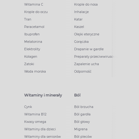
Witamina C
Krople do nosa
Krople do oczu
Inhalacje
Tran
Katar
Paracetamol
Kaszel
Ibuprofen
Olejki eteryczne
Melatonina
Gorączka
Elektrolity
Drapanie w gardle
Kolagen
Preparaty przeciwwirusowe
Zatoki
Zapalenie ucha
Woda morska
Odporność
Witaminy i minerały
Ból
Cynk
Ból brzucha
Witamina B12
Ból gardła
Kwasy omega
Ból głowy
Witaminy dla dzieci
Migrena
Witaminy dla seniorów
Ból pleców