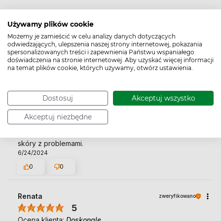
Używamy plików cookie
Leszek
zweryfikowano
Możemy je zamieścić w celu analizy danych dotyczących
5
odwiedzających, ulepszenia naszej strony internetowej, pokazania
spersonalizowanych treści i zapewnienia Państwu wspaniałego
👍️💯Dziękuję za szybką obsługę i pełen profesjonalizm.!
doświadczenia na stronie internetowej. Aby uzyskać więcej informacji
2/25/2026
na temat plików cookie, których używamy, otwórz ustawienia.
0
0
Dostosuj
Akceptuj wszystko
Marta
zweryfikowano
Akceptuj niezbędne
5
Żel jest łagodny, polecam wypróbować do wrażliwej
skóry z problemami.
6/24/2024
0
0
Renata
zweryfikowano
5
Ocena klienta:
Doskonale