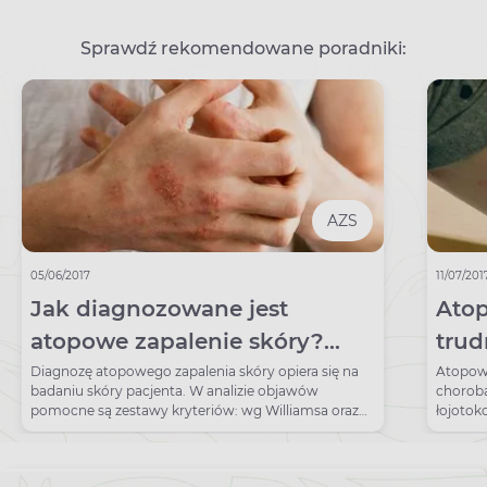
Sprawdź rekomendowane poradniki:
AZS
05/06/2017
11/07/201
Jak diagnozowane jest
Atop
atopowe zapalenie skóry?
trud
Kryteria rozpoznania AZS
Diagnozę atopowego zapalenia skóry opiera się na
Atopowe
badaniu skóry pacjenta. W analizie objawów
chorobą
pomocne są zestawy kryteriów: wg Williamsa oraz
łojoto
Hanifina i Rajki.
ludzkim