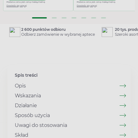
Podana cena jest ceną maksymalną
Podana cena jest ceną maksymalną
Dowiedz się więcej
Dowiedz się więcej
2 600 punktów odbioru
20 tys. pro
Odbierz zamówienie w wybranej aptece
Szeroki aso
Spis treści
Opis
Wskazania
Działanie
Sposób użycia
Uwagi do stosowania
Skład