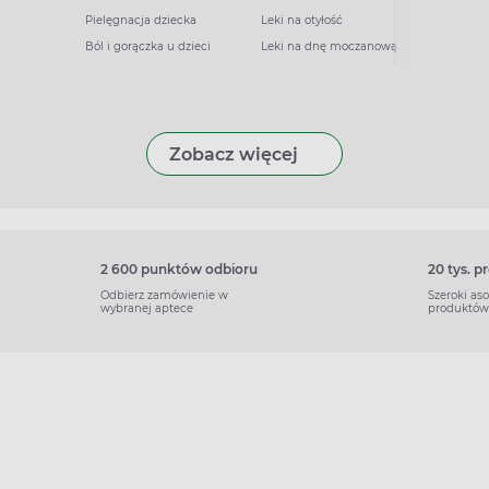
Pielęgnacja dziecka
Leki na otyłość
Ból i gorączka u dzieci
Leki na dnę moczanową
Zobacz więcej
2 600 punktów odbioru
20 tys. 
Odbierz zamówienie w
Szeroki as
wybranej aptece
produktów