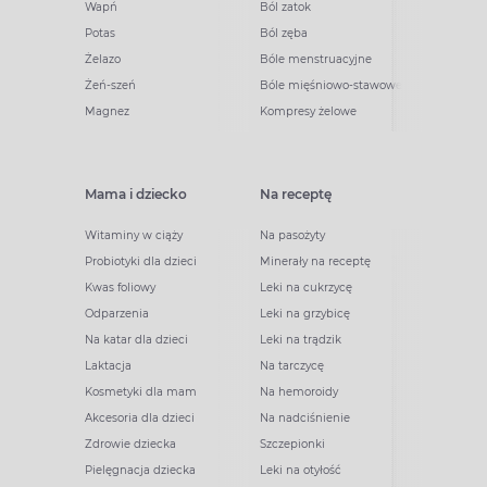
Wapń
Ból zatok
Potas
Ból zęba
Żelazo
Bóle menstruacyjne
Żeń-szeń
Bóle mięśniowo-stawowe
Magnez
Kompresy żelowe
Mama i dziecko
Na receptę
Witaminy w ciąży
Na pasożyty
Probiotyki dla dzieci
Minerały na receptę
Kwas foliowy
Leki na cukrzycę
Odparzenia
Leki na grzybicę
Na katar dla dzieci
Leki na trądzik
Laktacja
Na tarczycę
Kosmetyki dla mam
Na hemoroidy
Akcesoria dla dzieci
Na nadciśnienie
Zdrowie dziecka
Szczepionki
Pielęgnacja dziecka
Leki na otyłość