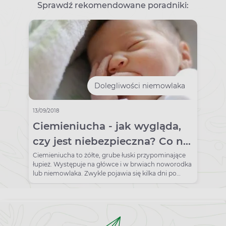
Sprawdź rekomendowane poradniki:
Dolegliwości niemowlaka
13/09/2018
Ciemieniucha - jak wygląda,
czy jest niebezpieczna? Co na
ciemieniuchę?
Ciemieniucha to żółte, grube łuski przypominające
łupież. Występuje na główce i w brwiach noworodka
lub niemowlaka. Zwykle pojawia się kilka dni po
urodzeniu.