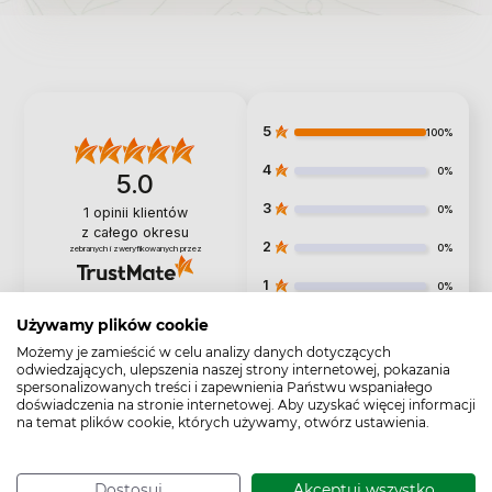
5
100%
4
0%
5.0
3
0%
1
opinii klientów
z całego okresu
2
0%
zebranych i zweryfikowanych przez
1
0%
Używamy plików cookie
Możemy je zamieścić w celu analizy danych dotyczących
odwiedzających, ulepszenia naszej strony internetowej, pokazania
spersonalizowanych treści i zapewnienia Państwu wspaniałego
Jak zbieramy opinie?
doświadczenia na stronie internetowej. Aby uzyskać więcej informacji
na temat plików cookie, których używamy, otwórz ustawienia.
Opinie klientów
Pytania i odpowiedzi (0)
Dostosuj
Akceptuj wszystko