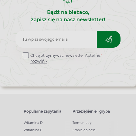
Bądź na bieżąco,
zapisz się na nasz newsletter!
Zapisz
do
Chcę otrzymywać newsletter Apteline
*
newslettera
rozwiń>
Popularne zapytania
Przeziębienie i grypa
Witamina D
Termometry
Witamina C
Krople do nosa