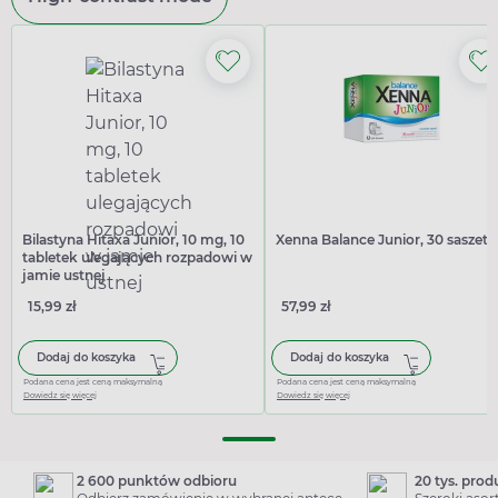
Bilastyna Hitaxa Junior, 10 mg, 10
Xenna Balance Junior, 30 saszete
tabletek ulegających rozpadowi w
jamie ustnej
15,99 zł
57,99 zł
Dodaj do koszyka
Dodaj do koszyka
Podana cena jest ceną maksymalną
Podana cena jest ceną maksymalną
Dowiedz się więcej
Dowiedz się więcej
2 600 punktów odbioru
20 tys. pro