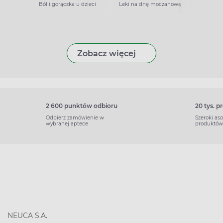
Ból i gorączka u dzieci
Leki na dnę moczanową
Zobacz więcej
2 600 punktów odbioru
20 tys. 
Odbierz zamówienie w
Szeroki as
wybranej aptece
produktów
NEUCA S.A.