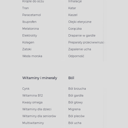
Krople do oczu
Inhalacje
Tran
Katar
Paracetamol
Kaszel
Ibuprofen
Olejki eteryczne
Melatonina
Gorączka
Elektrolity
Drapanie w gardle
Kolagen
Preparaty przeciwwirusowe
Zatoki
Zapalenie ucha
Woda morska
Odporność
Witaminy i minerały
Ból
Cynk
Ból brzucha
Witamina B12
Ból gardła
Kwasy omega
Ból głowy
Witaminy dla dzieci
Migrena
Witaminy dla seniorów
Ból pleców
Multiwitaminy
Ból ucha