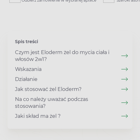
Odbierz zamówienie w wybranej aptece
Szeroki aso
Spis treści
Czym jest Eloderm żel do mycia ciała i
włosów 2w1?
Wskazania
Działanie
Jak stosować żel Eloderm?
Na co należy uważać podczas
stosowania?
Jaki skład ma żel ?