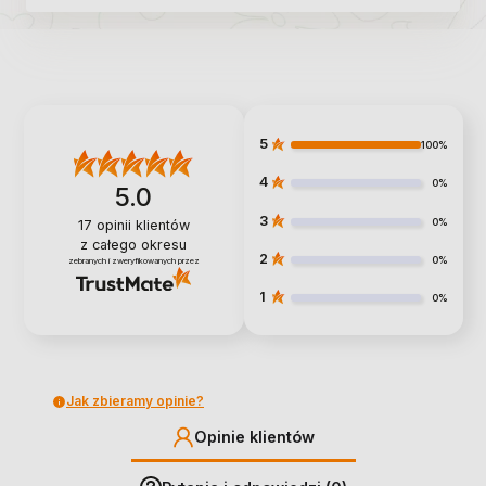
5
100%
4
0%
5.0
3
0%
17
opinii klientów
z całego okresu
2
0%
zebranych i zweryfikowanych przez
1
0%
Jak zbieramy opinie?
Opinie klientów