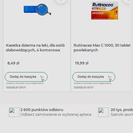
Kasetka dzienna na leki, dla osób
Rutinacea Max C 1000, 30 tablet
słabowidzących, 4 komorowa
powlekanych
8,49 zł
19,99 zł
Dodaj do koszyka
Dodaj do koszyka
Podana cena jest ceną maksymalną
Podana cena jest ceną maksymalną
Dowiedz się więcej
Dowiedz się więcej
2 600 punktów odbioru
20 tys. pro
Odbierz zamówienie w wybranej aptece
Szeroki aso