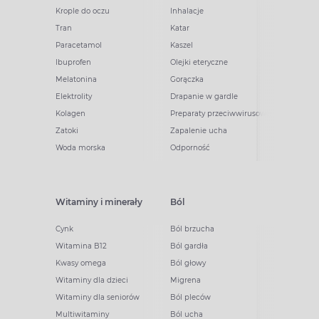
Krople do oczu
Inhalacje
Tran
Katar
Paracetamol
Kaszel
Ibuprofen
Olejki eteryczne
Melatonina
Gorączka
Elektrolity
Drapanie w gardle
Kolagen
Preparaty przeciwwirusowe
Zatoki
Zapalenie ucha
Woda morska
Odporność
Witaminy i minerały
Ból
Cynk
Ból brzucha
Witamina B12
Ból gardła
Kwasy omega
Ból głowy
Witaminy dla dzieci
Migrena
Witaminy dla seniorów
Ból pleców
Multiwitaminy
Ból ucha