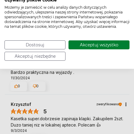
Używamy plików cookie
Możemy je zamieścić w celu analizy danych dotyczących
Sylwia
zweryfikowano
odwiedzających, ulepszenia naszej strony internetowej, pokazania
spersonalizowanych treści i zapewnienia Państwu wspaniałego
5
doświadczenia na stronie internetowej. Aby uzyskać więcej informacji
💯praktyczne i przydatne
na temat plików cookie, których używamy, otwórz ustawienia.
3/10/2025
0
0
Dostosuj
Akceptuj wszystko
Akceptuj niezbędne
Marek
zweryfikowano
5
Bardzo praktyczna na wyjazdy .
11/30/2024
0
0
Krzysztof
zweryfikowano
5
Kasetka super.dobrzesie zapinaja klapki. Zakupilem 2szt.
Duzo taniej niz w lokalnej aptece. Polecam 👍️
9/3/2024