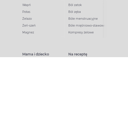
Wapń
Ból zatok
Potas
Ból zęba
Żelazo
Bóle menstruacyjne
Żeń-szeń
Bóle mięśniowo-stawowe
Magnez
Kompresy żelowe
Mama i dziecko
Na receptę
Witaminy w ciąży
Na pasożyty
Probiotyki dla dzieci
Minerały na receptę
Kwas foliowy
Leki na cukrzycę
Odparzenia
Leki na grzybicę
Na katar dla dzieci
Leki na trądzik
Laktacja
Na tarczycę
Kosmetyki dla mam
Na hemoroidy
Akcesoria dla dzieci
Na nadciśnienie
Zdrowie dziecka
Szczepionki
Pielęgnacja dziecka
Leki na otyłość