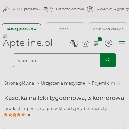
20 000 produktów
Darmowa dostawa
Wysyłka w 24 godziny
Katalog produktów
Poradnik
Serwis Świat Zdrowia
sztuk
Strona główna
Urządzenia medyczne
Pojemiki na leki
Kasetka na leki tygodniowa, 3 komorowa
produkt higieniczny, produkt dostępny bez recepty
5.0