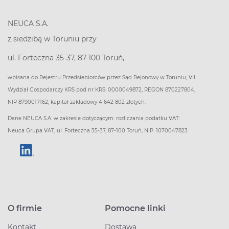
NEUCA S.A.
z siedzibą w Toruniu przy
ul. Forteczna 35-37, 87-100 Toruń,
wpisana do Rejestru Przedsiębiorców przez Sąd Rejonowy w Toruniu, VII
Wydział Gospodarczy KRS pod nr KRS: 0000049872, REGON 870227804,
NIP 8790017162, kapitał zakładowy 4 642 802 złotych.
Dane NEUCA S.A. w zakresie dotyczącym: rozliczania podatku VAT:
Neuca Grupa VAT, ul. Forteczna 35-37, 87-100 Toruń, NIP: 1070047823
O firmie
Pomocne linki
Kontakt
Dostawa