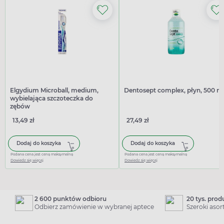
Elgydium Microball, medium,
Dentosept complex, płyn, 500 m
wybielająca szczoteczka do
zębów
13,49 zł
27,49 zł
Dodaj do koszyka
Dodaj do koszyka
Podana cena jest ceną maksymalną
Podana cena jest ceną maksymalną
Dowiedz się więcej
Dowiedz się więcej
2 600 punktów odbioru
20 tys. pro
Odbierz zamówienie w wybranej aptece
Szeroki aso