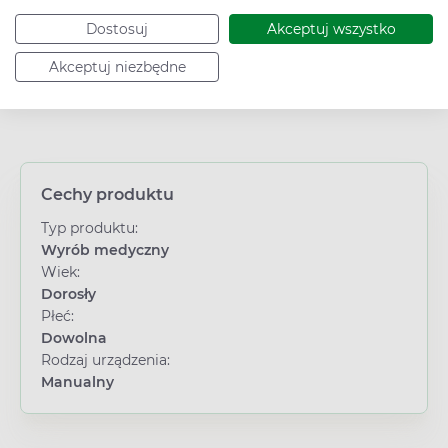
Produkt odpowiada moim oczekiwaniom
11/7/2024
Dostosuj
Akceptuj wszystko
0
0
Akceptuj niezbędne
Cechy produktu
Typ produktu:
Wyrób medyczny
Wiek:
Dorosły
Płeć:
Dowolna
Rodzaj urządzenia:
Manualny