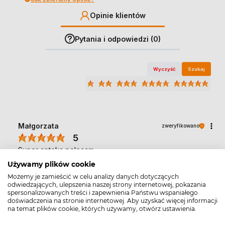
Opinie klientów
Pytania i odpowiedzi (0)
Wyczyść
Szukaj
Małgorzata
zweryfikowano
5
Super apteka polecam
6/15/2026
Używamy plików cookie
0
0
Możemy je zamieścić w celu analizy danych dotyczących
odwiedzających, ulepszenia naszej strony internetowej, pokazania
spersonalizowanych treści i zapewnienia Państwu wspaniałego
doświadczenia na stronie internetowej. Aby uzyskać więcej informacji
Krzysztof
zweryfikowano
na temat plików cookie, których używamy, otwórz ustawienia.
5