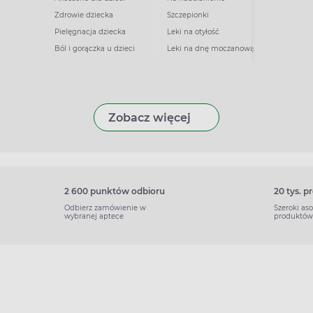
Zdrowie dziecka
Szczepionki
Pielęgnacja dziecka
Leki na otyłość
Ból i gorączka u dzieci
Leki na dnę moczanową
Zobacz więcej
2 600 punktów odbioru
20 tys. 
Odbierz zamówienie w
Szeroki as
wybranej aptece
produktów