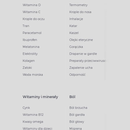
Witamina D
Termometry
Witamina C
Krople do nosa
Krople do oczu
Inhalacje
Tran
Katar
Paracetamol
Kaszel
Ibuprofen
Olejki eteryczne
Melatonina
Gorączka
Elektrolity
Drapanie w gardle
Kolagen
Preparaty przeciwwirusowe
Zatoki
Zapalenie ucha
Woda morska
Odporność
Witaminy i minerały
Ból
Cynk
Ból brzucha
Witamina B12
Ból gardła
Kwasy omega
Ból głowy
Witaminy dla dzieci
Migrena