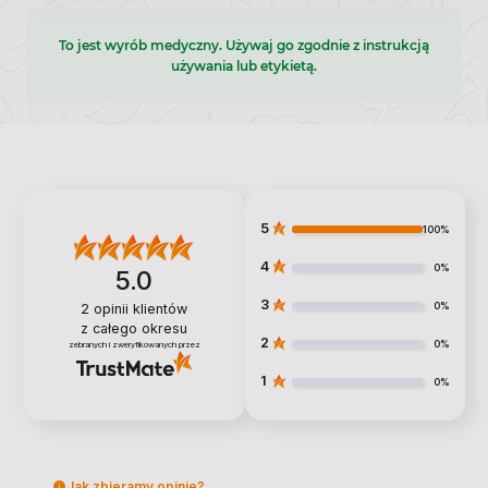
To jest wyrób medyczny. Używaj go zgodnie z instrukcją
używania lub etykietą.
5
100%
4
0%
5.0
3
0%
2
opinii klientów
z całego okresu
2
0%
zebranych i zweryfikowanych przez
1
0%
Jak zbieramy opinie?