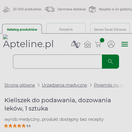
20 000 produktów
Darmowa dostawa
Wysyłka w 24 godziny
Katalog produktów
Poradnik
Serwis Świat Zdrowia
sztuk
Strona główna
Urządzenia medyczne
Pojemiki na leki
Kieliszek do podawania, dozowania
leków, 1 sztuka
wyrób medyczny, produkt dostępny bez recepty
5.0