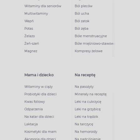
Witaminy dla seniorów
Ból pleców
Multiwitaminy
Ból ucha
Wapń
Ból zatok
Potas
Ból zęba
Żelazo
Bóle menstruacyjne
Żeń-szeń
Bóle mięśniowo-stawowe
Magnez
Kompresy żelowe
Mama i dziecko
Na receptę
Witaminy w ciąży
Na pasożyty
Probiotyki dla dzieci
Minerały na receptę
Kwas foliowy
Leki na cukrzycę
Odparzenia
Leki na grzybicę
Na katar dla dzieci
Leki na trądzik
Laktacja
Na tarczycę
Kosmetyki dla mam
Na hemoroidy
Akcesoria dla dzieci
Na nadciśnienie