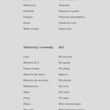
Melatonina
Gorączka
Elektrolity
Drapanie w gardle
Kolagen
Preparaty przeciwwirusowe
Zatoki
Zapalenie ucha
Woda morska
Odporność
Witaminy i minerały
Ból
Cynk
Ból brzucha
Witamina B12
Ból gardła
Kwasy omega
Ból głowy
Witaminy dla dzieci
Migrena
Witaminy dla seniorów
Ból pleców
Multiwitaminy
Ból ucha
Wapń
Ból zatok
Potas
Ból zęba
Żelazo
Bóle menstruacyjne
Żeń-szeń
Bóle mięśniowo-stawowe