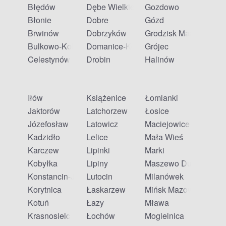
Błędów
Dębe Wielkie
Gozdowo
Błonie
Dobre
Gózd
Brwinów
Dobrzyków
Grodzisk Mazowiecki
Bulkowo-Kolonia
Domanice-Kolonia
Grójec
Celestynów
Drobin
Halinów
Iłów
Książenice
Łomianki
Jaktorów
Latchorzew
Łosice
Józefosław
Latowicz
Maciejowice
Kadzidło
Lelice
Mała Wieś
Karczew
Lipinki
Marki
Kobyłka
Lipiny
Maszewo Duże
Konstancin-Jeziorna
Lutocin
Milanówek
Korytnica
Łaskarzew
Mińsk Mazowiecki
Kotuń
Łazy
Mława
Krasnosielc
Łochów
Mogielnica