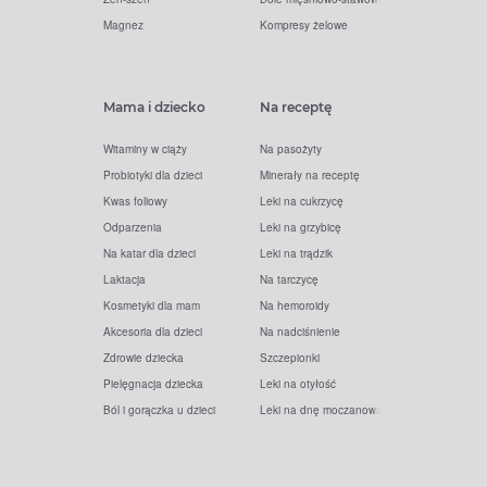
Magnez
Kompresy żelowe
Mama i dziecko
Na receptę
Witaminy w ciąży
Na pasożyty
Probiotyki dla dzieci
Minerały na receptę
Kwas foliowy
Leki na cukrzycę
Odparzenia
Leki na grzybicę
Na katar dla dzieci
Leki na trądzik
Laktacja
Na tarczycę
Kosmetyki dla mam
Na hemoroidy
Akcesoria dla dzieci
Na nadciśnienie
Zdrowie dziecka
Szczepionki
Pielęgnacja dziecka
Leki na otyłość
Ból i gorączka u dzieci
Leki na dnę moczanową