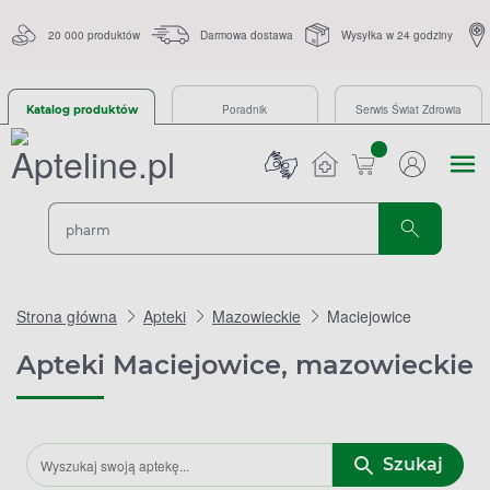
20 000 produktów
Darmowa dostawa
Wysyłka w 24 godziny
Poradnik
Serwis Świat Zdrowia
Katalog produktów
sztuk
Strona główna
Apteki
Mazowieckie
Maciejowice
Apteki Maciejowice, mazowieckie
Szukaj