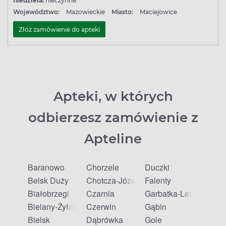
niedziela:
nieczynne
Województwo:
Mazowieckie
Miasto:
Maciejowice
Złóż zamówienie do apteki
Apteki, w których
odbierzesz zamówienie z
Apteline
Baranowo
Chorzele
Duczki
Belsk Duży
Chotcza-Józefów
Falenty
Białobrzegi
Czarnia
Garbatka-Letnisko
Bielany-Żyłaki
Czerwin
Gąbin
Bielsk
Dąbrówka
Gole