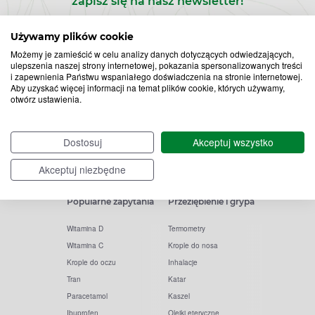
zapisz się na nasz newsletter!
Zapisz
Używamy plików cookie
Możemy je zamieścić w celu analizy danych dotyczących odwiedzających,
do
ulepszenia naszej strony internetowej, pokazania spersonalizowanych treści
i zapewnienia Państwu wspaniałego doświadczenia na stronie internetowej.
Chcę otrzymywać newsletter Apteline
*
rozwiń>
Aby uzyskać więcej informacji na temat plików cookie, których używamy,
newslettera
otwórz ustawienia.
Dostosuj
Akceptuj wszystko
Akceptuj niezbędne
Popularne zapytania
Przeziębienie i grypa
Witamina D
Termometry
Witamina C
Krople do nosa
Krople do oczu
Inhalacje
Tran
Katar
Paracetamol
Kaszel
Ibuprofen
Olejki eteryczne