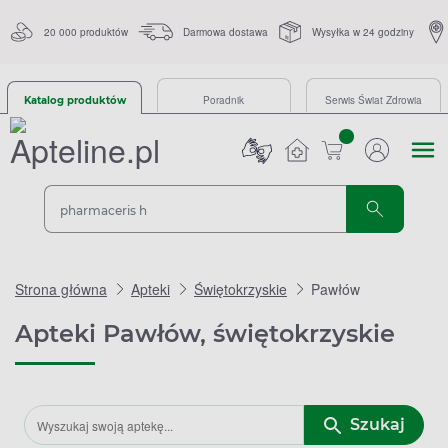
20 000 produktów
Darmowa dostawa
Wysyłka w 24 godziny
Poradnik
Serwis Świat Zdrowia
Katalog produktów
sztuk
Strona główna
Apteki
Świętokrzyskie
Pawłów
Apteki Pawłów, świętokrzyskie
Szukaj