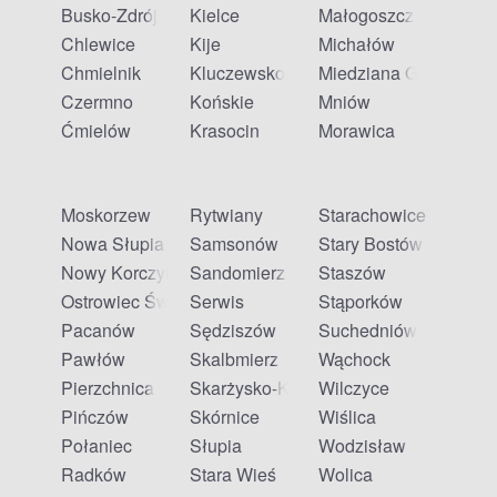
Busko-Zdrój
Kielce
Małogoszcz
Chlewice
Kije
Michałów
Chmielnik
Kluczewsko
Miedziana Góra
Czermno
Końskie
Mniów
Ćmielów
Krasocin
Morawica
Moskorzew
Rytwiany
Starachowice
Nowa Słupia
Samsonów
Stary Bostów
Nowy Korczyn
Sandomierz
Staszów
Ostrowiec Świętokrzyski
Serwis
Stąporków
Pacanów
Sędziszów
Suchedniów
Pawłów
Skalbmierz
Wąchock
Pierzchnica
Skarżysko-Kamienna
Wilczyce
Pińczów
Skórnice
Wiślica
Połaniec
Słupia
Wodzisław
Radków
Stara Wieś
Wolica