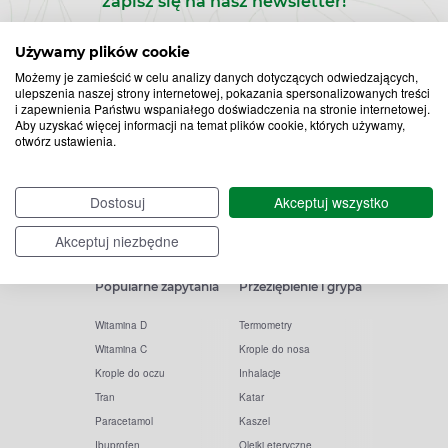
zapisz się na nasz newsletter!
Zapisz
Używamy plików cookie
Możemy je zamieścić w celu analizy danych dotyczących odwiedzających,
do
ulepszenia naszej strony internetowej, pokazania spersonalizowanych treści
i zapewnienia Państwu wspaniałego doświadczenia na stronie internetowej.
Chcę otrzymywać newsletter Apteline
*
rozwiń>
Aby uzyskać więcej informacji na temat plików cookie, których używamy,
newslettera
otwórz ustawienia.
Dostosuj
Akceptuj wszystko
Akceptuj niezbędne
Popularne zapytania
Przeziębienie i grypa
Witamina D
Termometry
Witamina C
Krople do nosa
Krople do oczu
Inhalacje
Tran
Katar
Paracetamol
Kaszel
Ibuprofen
Olejki eteryczne