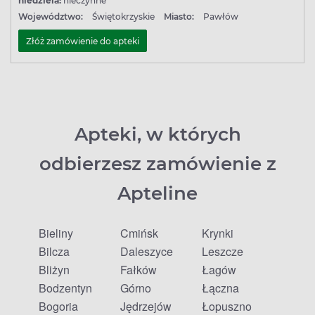
niedziela:
nieczynne
Województwo:
Świętokrzyskie
Miasto:
Pawłów
Złóż zamówienie do apteki
Apteki, w których
odbierzesz zamówienie z
Apteline
Bieliny
Ćmińsk
Krynki
Bilcza
Daleszyce
Leszcze
Bliżyn
Fałków
Łagów
Bodzentyn
Górno
Łączna
Bogoria
Jędrzejów
Łopuszno