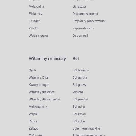
Melatonina
Gorączka
Elektrolity
Drapanie w gardle
Kolagen
Preparaty przeciwwirusowe
Zatoki
Zapalenie ucha
Woda morska
Odporność
Witaminy i minerały
Ból
Cynk
Ból brzucha
Witamina B12
Ból gardła
Kwasy omega
Ból głowy
Witaminy dla dzieci
Migrena
Witaminy dla seniorów
Ból pleców
Multiwitaminy
Ból ucha
Wapń
Ból zatok
Potas
Ból zęba
Żelazo
Bóle menstruacyjne
Żeń-szeń
Bóle mięśniowo-stawowe