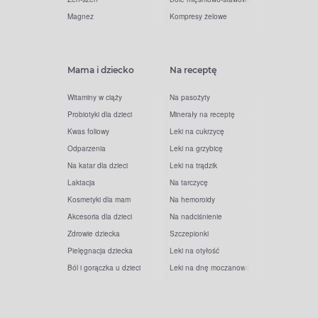
Magnez
Kompresy żelowe
Mama i dziecko
Na receptę
Witaminy w ciąży
Na pasożyty
Probiotyki dla dzieci
Minerały na receptę
Kwas foliowy
Leki na cukrzycę
Odparzenia
Leki na grzybicę
Na katar dla dzieci
Leki na trądzik
Laktacja
Na tarczycę
Kosmetyki dla mam
Na hemoroidy
Akcesoria dla dzieci
Na nadciśnienie
Zdrowie dziecka
Szczepionki
Pielęgnacja dziecka
Leki na otyłość
Ból i gorączka u dzieci
Leki na dnę moczanową