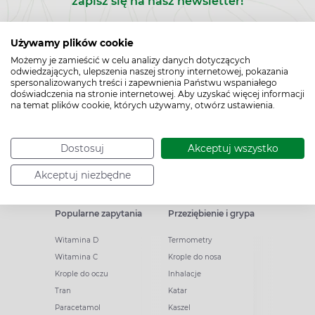
zapisz się na nasz newsletter!
Zapisz
Używamy plików cookie
Możemy je zamieścić w celu analizy danych dotyczących
do
odwiedzających, ulepszenia naszej strony internetowej, pokazania
spersonalizowanych treści i zapewnienia Państwu wspaniałego
Chcę otrzymywać newsletter Apteline
*
newslettera
doświadczenia na stronie internetowej. Aby uzyskać więcej informacji
rozwiń>
na temat plików cookie, których używamy, otwórz ustawienia.
Dostosuj
Akceptuj wszystko
Akceptuj niezbędne
Popularne zapytania
Przeziębienie i grypa
Witamina D
Termometry
Witamina C
Krople do nosa
Krople do oczu
Inhalacje
Tran
Katar
Paracetamol
Kaszel