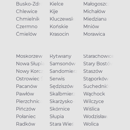
Busko-Zdrój
Kielce
Małogoszcz
Chlewice
Kije
Michałów
Chmielnik
Kluczewsko
Miedziana Góra
Czermno
Końskie
Mniów
Ćmielów
Krasocin
Morawica
Moskorzew
Rytwiany
Starachowice
Nowa Słupia
Samsonów
Stary Bostów
Nowy Korczyn
Sandomierz
Staszów
Ostrowiec Świętokrzyski
Serwis
Stąporków
Pacanów
Sędziszów
Suchedniów
Pawłów
Skalbmierz
Wąchock
Pierzchnica
Skarżysko-Kamienna
Wilczyce
Pińczów
Skórnice
Wiślica
Połaniec
Słupia
Wodzisław
Radków
Stara Wieś
Wolica