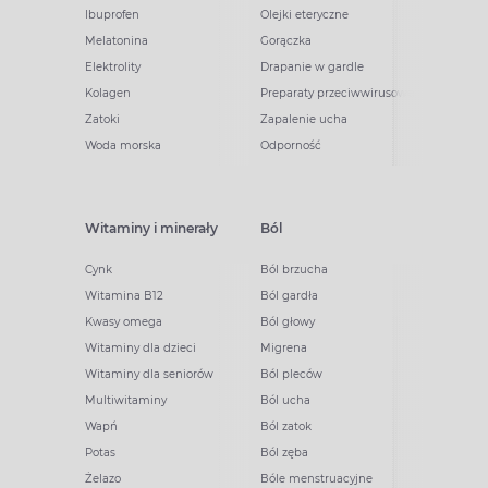
Ibuprofen
Olejki eteryczne
Melatonina
Gorączka
Elektrolity
Drapanie w gardle
Kolagen
Preparaty przeciwwirusowe
Zatoki
Zapalenie ucha
Woda morska
Odporność
Witaminy i minerały
Ból
Cynk
Ból brzucha
Witamina B12
Ból gardła
Kwasy omega
Ból głowy
Witaminy dla dzieci
Migrena
Witaminy dla seniorów
Ból pleców
Multiwitaminy
Ból ucha
Wapń
Ból zatok
Potas
Ból zęba
Żelazo
Bóle menstruacyjne