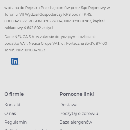
wpisana do Rejestru Przedsiębiorców przez Sąd Rejonowy w
Toruniu, VII Wydział Gospodarczy KRS pod nr KRS:
0000049872, REGON 870227804, NIP 8790017162, kapitał
zakładowy 4 642 802 złotych.
Dane NEUCA S.A. w zakresie dotyczącym: rozliczania
podatku VAT: Neuca Grupa VAT, ul. Forteczna 35-37, 87-100
Toruń, NIP: 1070047823
O firmie
Pomocne linki
Kontakt
Dostawa
O nas
Poczytaj o zdrowiu
Regulamin
Baza alergenów