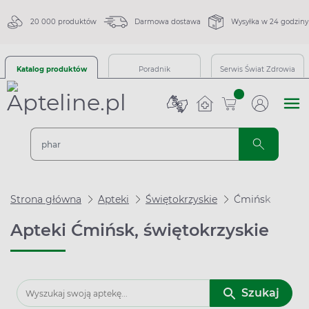
20 000 produktów
Darmowa dostawa
Wysyłka w 24 godziny
Katalog produktów
Poradnik
Serwis Świat Zdrowia
sztuk
Strona główna
Apteki
Świętokrzyskie
Ćmińsk
Apteki Ćmińsk, świętokrzyskie
Szukaj