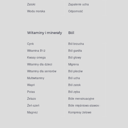
Zatoki
Zapalenie ucha
Woda morska
Odporność
Witaminy i minerały
Ból
Cynk
Ból brzucha
Witamina B12
Ból gardła
Kwasy omega
Ból głowy
Witaminy dla dzieci
Migrena
Witaminy dla seniorów
Ból pleców
Multiwitaminy
Ból ucha
Wapń
Ból zatok
Potas
Ból zęba
Żelazo
Bóle menstruacyjne
Żeń-szeń
Bóle mięśniowo-stawowe
Magnez
Kompresy żelowe