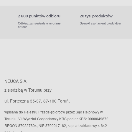
2 600 punktów odbioru
20 tys. produktów
Odbierz zamówienie w wybranej
Szeroki asortyment produktów
aptece
NEUCA S.A.
z siedzibą w Toruniu przy
ul. Forteczna 35-37, 87-100 Toruń,
wpisana do Rejestru Przedsiębiorców przez Sąd Rejonowy w
Toruniu, VII Wydział Gospodarczy KRS pod nr KRS: 0000049872,
REGON 870227804, NIP 8790017162, kapitał zakładowy 4 642