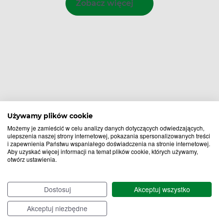
Zobacz więcej
Używamy plików cookie
Możemy je zamieścić w celu analizy danych dotyczących odwiedzających,
ulepszenia naszej strony internetowej, pokazania spersonalizowanych treści
i zapewnienia Państwu wspaniałego doświadczenia na stronie internetowej.
Aby uzyskać więcej informacji na temat plików cookie, których używamy,
otwórz ustawienia.
Bądź na bieżąco,
zapisz się na nasz newsletter!
Dostosuj
Akceptuj wszystko
Zapisz
Akceptuj niezbędne