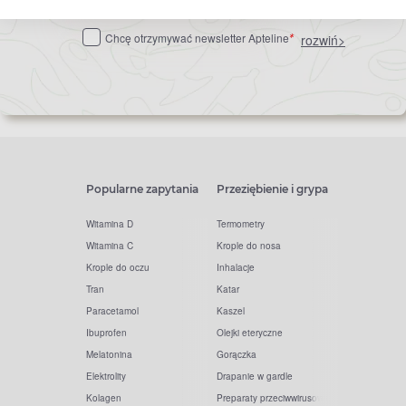
do
Chcę otrzymywać newsletter Apteline
rozwiń>
*
newslettera
Popularne zapytania
Przeziębienie i grypa
Witamina D
Termometry
Witamina C
Krople do nosa
Krople do oczu
Inhalacje
Tran
Katar
Paracetamol
Kaszel
Ibuprofen
Olejki eteryczne
Melatonina
Gorączka
Elektrolity
Drapanie w gardle
Kolagen
Preparaty przeciwwirusowe