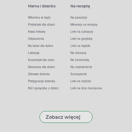
Mama i dziecko
Na receptę
Witaminy w ciąży
Na pasożyty
Probiotyki dla dzieci
Minerały na receptę
Kwas foliowy
Leki na cukrzycę
Odparzenia
Leki na grzybicę
Na katar dla dzieci
Leki na trądzik
Laktacja
Na tarczycę
Kosmetyki dla mam
Na hemoroidy
Akcesoria dla dzieci
Na nadciśnienie
Zdrowie dziecka
Szczepionki
Pielęgnacja dziecka
Leki na otyłość
Ból i gorączka u dzieci
Leki na dnę moczanową
Zobacz więcej