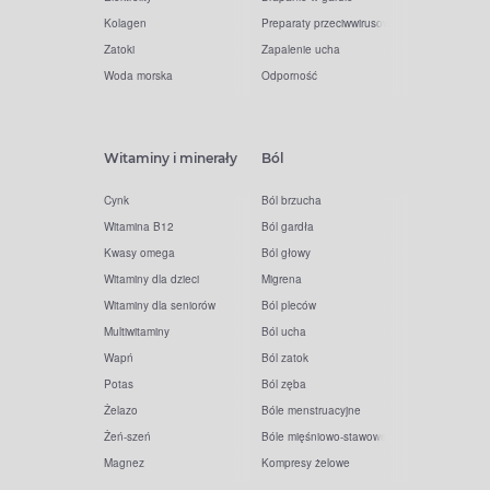
Kolagen
Preparaty przeciwwirusowe
Zatoki
Zapalenie ucha
Woda morska
Odporność
Witaminy i minerały
Ból
Cynk
Ból brzucha
Witamina B12
Ból gardła
Kwasy omega
Ból głowy
Witaminy dla dzieci
Migrena
Witaminy dla seniorów
Ból pleców
Multiwitaminy
Ból ucha
Wapń
Ból zatok
Potas
Ból zęba
Żelazo
Bóle menstruacyjne
Żeń-szeń
Bóle mięśniowo-stawowe
Magnez
Kompresy żelowe