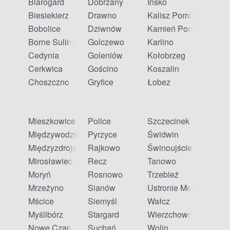
Białogard
Dobrzany
Ińsko
Biesiekierz
Drawno
Kalisz Pomorski
Bobolice
Dziwnów
Kamień Pomorski
Borne Sulinowo
Golczewo
Karlino
Cedynia
Goleniów
Kołobrzeg
Cerkwica
Gościno
Koszalin
Choszczno
Gryfice
Łobez
Mieszkowice
Police
Szczecinek
Międzywodzie
Pyrzyce
Świdwin
Międzyzdroje
Rajkowo
Świnoujście
Mirosławiec
Recz
Tanowo
Moryń
Rosnowo
Trzebież
Mrzeżyno
Sianów
Ustronie Morskie
Mścice
Siemyśl
Wałcz
Myślibórz
Stargard
Wierzchowo
Nowe Czarnowo
Suchań
Wolin