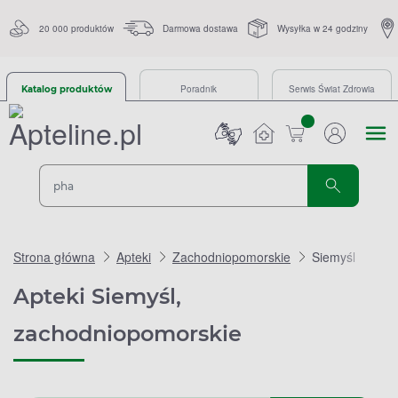
20 000 produktów
Darmowa dostawa
Wysyłka w 24 godziny
Poradnik
Serwis Świat Zdrowia
Katalog produktów
sztuk
Strona główna
Apteki
Zachodniopomorskie
Siemyśl
Apteki Siemyśl,
zachodniopomorskie