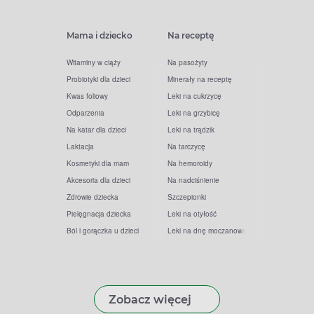
Mama i dziecko
Na receptę
Witaminy w ciąży
Na pasożyty
Probiotyki dla dzieci
Minerały na receptę
Kwas foliowy
Leki na cukrzycę
Odparzenia
Leki na grzybicę
Na katar dla dzieci
Leki na trądzik
Laktacja
Na tarczycę
Kosmetyki dla mam
Na hemoroidy
Akcesoria dla dzieci
Na nadciśnienie
Zdrowie dziecka
Szczepionki
Pielęgnacja dziecka
Leki na otyłość
Ból i gorączka u dzieci
Leki na dnę moczanową
Zobacz więcej