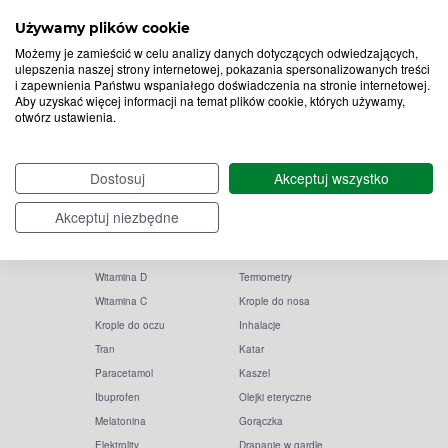
Zapisz
Używamy plików cookie
do
Możemy je zamieścić w celu analizy danych dotyczących odwiedzających,
ulepszenia naszej strony internetowej, pokazania spersonalizowanych treści
Chcę otrzymywać newsletter Apteline
rozwiń>
*
i zapewnienia Państwu wspaniałego doświadczenia na stronie internetowej.
newslettera
Aby uzyskać więcej informacji na temat plików cookie, których używamy,
otwórz ustawienia.
Dostosuj
Akceptuj wszystko
Akceptuj niezbędne
Popularne zapytania
Przeziębienie i grypa
Witamina D
Termometry
Witamina C
Krople do nosa
Krople do oczu
Inhalacje
Tran
Katar
Paracetamol
Kaszel
Ibuprofen
Olejki eteryczne
Melatonina
Gorączka
Elektrolity
Drapanie w gardle