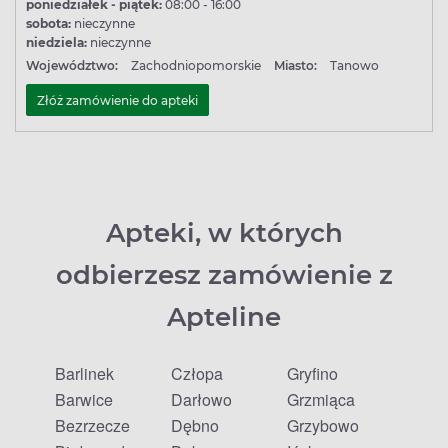
poniedziałek - piątek:
08:00 - 16:00
sobota:
nieczynne
niedziela:
nieczynne
Województwo:
Zachodniopomorskie
Miasto:
Tanowo
Złóż zamówienie do apteki
Apteki, w których
odbierzesz zamówienie z
Apteline
Barlinek
Człopa
Gryfino
Barwice
Darłowo
Grzmiąca
Bezrzecze
Dębno
Grzybowo