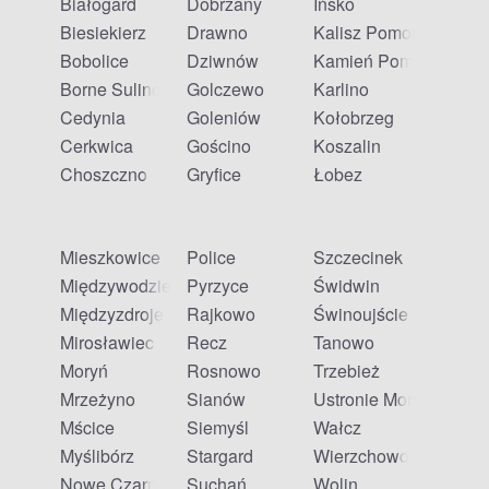
Białogard
Dobrzany
Ińsko
Biesiekierz
Drawno
Kalisz Pomorski
Bobolice
Dziwnów
Kamień Pomorski
Borne Sulinowo
Golczewo
Karlino
Cedynia
Goleniów
Kołobrzeg
Cerkwica
Gościno
Koszalin
Choszczno
Gryfice
Łobez
Mieszkowice
Police
Szczecinek
Międzywodzie
Pyrzyce
Świdwin
Międzyzdroje
Rajkowo
Świnoujście
Mirosławiec
Recz
Tanowo
Moryń
Rosnowo
Trzebież
Mrzeżyno
Sianów
Ustronie Morskie
Mścice
Siemyśl
Wałcz
Myślibórz
Stargard
Wierzchowo
Nowe Czarnowo
Suchań
Wolin