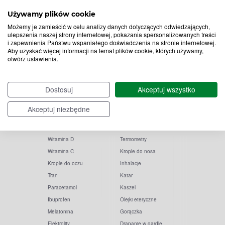
Zapisz
Używamy plików cookie
do
Możemy je zamieścić w celu analizy danych dotyczących odwiedzających,
ulepszenia naszej strony internetowej, pokazania spersonalizowanych treści
Chcę otrzymywać newsletter Apteline
*
rozwiń>
i zapewnienia Państwu wspaniałego doświadczenia na stronie internetowej.
newslettera
Aby uzyskać więcej informacji na temat plików cookie, których używamy,
otwórz ustawienia.
Dostosuj
Akceptuj wszystko
Akceptuj niezbędne
Popularne zapytania
Przeziębienie i grypa
Witamina D
Termometry
Witamina C
Krople do nosa
Krople do oczu
Inhalacje
Tran
Katar
Paracetamol
Kaszel
Ibuprofen
Olejki eteryczne
Melatonina
Gorączka
Elektrolity
Drapanie w gardle