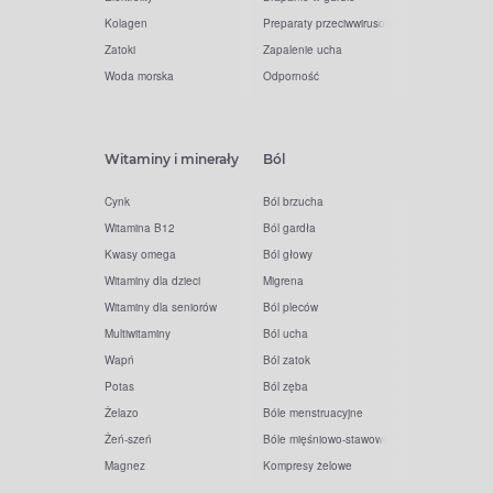
Kolagen
Preparaty przeciwwirusowe
Zatoki
Zapalenie ucha
Woda morska
Odporność
Witaminy i minerały
Ból
Cynk
Ból brzucha
Witamina B12
Ból gardła
Kwasy omega
Ból głowy
Witaminy dla dzieci
Migrena
Witaminy dla seniorów
Ból pleców
Multiwitaminy
Ból ucha
Wapń
Ból zatok
Potas
Ból zęba
Żelazo
Bóle menstruacyjne
Żeń-szeń
Bóle mięśniowo-stawowe
Magnez
Kompresy żelowe