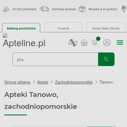
20 000 produktów
Darmowa dostawa
Wysyłka w 24 godziny
Poradnik
Serwis Świat Zdrowia
Katalog produktów
sztuk
Strona główna
Apteki
Zachodniopomorskie
Tanowo
Apteki Tanowo,
zachodniopomorskie