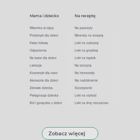
Mama i dziecko
Na receptę
Witaminy w ciąży
Na pasożyty
Probiotyki dla dzieci
Minerały na receptę
Kwas foliowy
Leki na cukrzycę
Odparzenia
Leki na grzybicę
Na katar dla dzieci
Leki na trądzik
Laktacja
Na tarczycę
Kosmetyki dla mam
Na hemoroidy
Akcesoria dla dzieci
Na nadciśnienie
Zdrowie dziecka
Szczepionki
Pielęgnacja dziecka
Leki na otyłość
Ból i gorączka u dzieci
Leki na dnę moczanową
Zobacz więcej