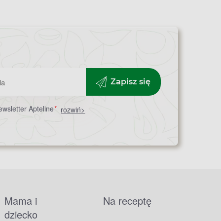
Zapisz się
wsletter Apteline
*
rozwiń>
Mama i
Na receptę
dziecko