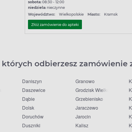
sobota:
08:30 - 12:00
niedziela:
nieczynne
Województwo:
Wielkopolskie
Miasto:
Kramsk
Złóż zamówienie do apteki
 których odbierzesz zamówienie 
Daniszyn
Granowo
K
a
Daszewice
Grodzisk Wielkopolski
K
Dąbie
Grzebienisko
K
Dolsk
Jaraczewo
K
lkie
Doruchów
Jarocin
K
Duszniki
Kalisz
K