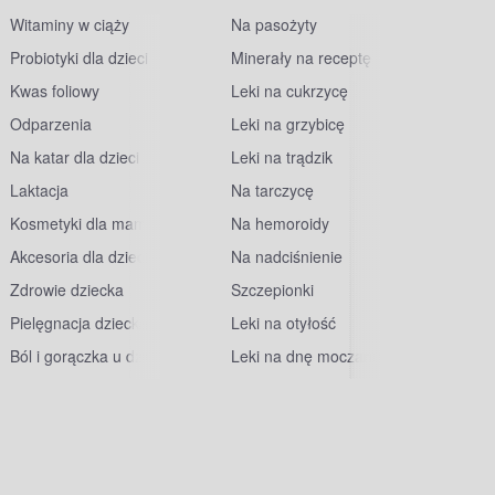
Witaminy w ciąży
Na pasożyty
Probiotyki dla dzieci
Minerały na receptę
Kwas foliowy
Leki na cukrzycę
Odparzenia
Leki na grzybicę
Na katar dla dzieci
Leki na trądzik
Laktacja
Na tarczycę
Kosmetyki dla mam
Na hemoroidy
Akcesoria dla dzieci
Na nadciśnienie
Zdrowie dziecka
Szczepionki
Pielęgnacja dziecka
Leki na otyłość
Ból i gorączka u dzieci
Leki na dnę moczanową