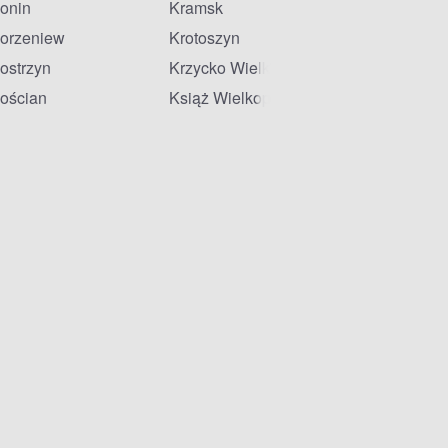
onin
Kramsk
orzeniew
Krotoszyn
ostrzyn
Krzycko Wielkie
ościan
Książ Wielkopolski