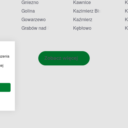
Gniezno
Kawnice
K
Golina
Kazimierz Biskupi
K
Gowarzewo
Kaźmierz
K
Grabów nad Prosną
Kębłowo
K
szenia
Zobacz więcej
cej