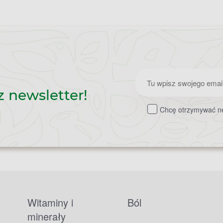
Zapisz
z newsletter!
do
Chcę otrzymywać ne
newslettera
Witaminy i
Ból
minerały