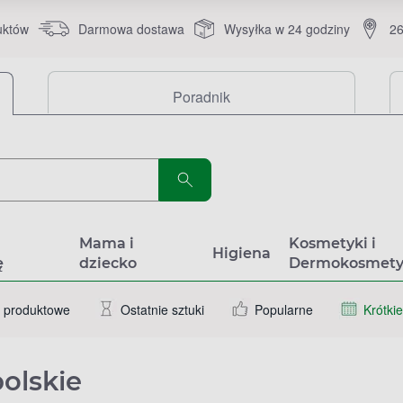
uktów
Darmowa dostawa
Wysyłka w 24 godziny
26
Poradnik
a
Mama i
Kosmetyki i
Higiena
ę
dziecko
Dermokosmety
 produktowe
Ostatnie sztuki
Popularne
Krótkie
olskie