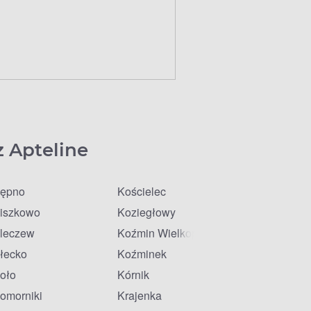
z Apteline
ępno
Kościelec
iszkowo
Koziegłowy
leczew
Koźmin Wielkopolski
łecko
Koźminek
oło
Kórnik
omorniki
Krajenka