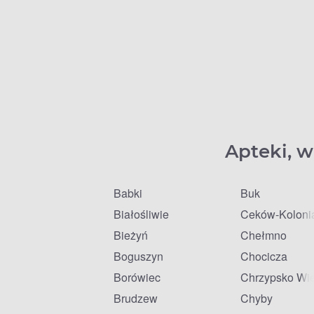
Apteki, w
Babki
Buk
Białośliwie
Ceków-Koloni
Bieżyń
Chełmno
Boguszyn
Chocicza
Borówiec
Chrzypsko Wie
Brudzew
Chyby