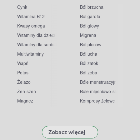
Cynk
Ból brzucha
Witamina B12
Ból gardła
Kwasy omega
Ból głowy
Witaminy dla dzieci
Migrena
Witaminy dla seniorów
Ból pleców
Multiwitaminy
Ból ucha
Wapń
Ból zatok
Potas
Ból zęba
sowe
Żelazo
Bóle menstruacyjne
Żeń-szeń
Bóle mięśniowo-stawowe
Magnez
Kompresy żelowe
Zobacz więcej