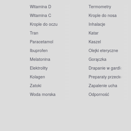
Witamina D
Termometry
Witamina C
Krople do nosa
Krople do oczu
Inhalacje
Tran
Katar
Paracetamol
Kaszel
Ibuprofen
Olejki eteryczne
Melatonina
Gorączka
Elektrolity
Drapanie w gardle
Kolagen
Preparaty przeciwwiru
Zatoki
Zapalenie ucha
Woda morska
Odporność