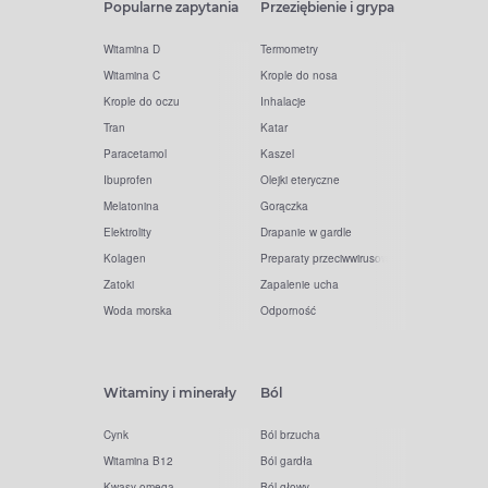
Popularne zapytania
Przeziębienie i grypa
Witamina D
Termometry
Witamina C
Krople do nosa
Krople do oczu
Inhalacje
Tran
Katar
Paracetamol
Kaszel
Ibuprofen
Olejki eteryczne
Melatonina
Gorączka
Elektrolity
Drapanie w gardle
Kolagen
Preparaty przeciwwirusowe
Zatoki
Zapalenie ucha
Woda morska
Odporność
Witaminy i minerały
Ból
Cynk
Ból brzucha
Witamina B12
Ból gardła
Kwasy omega
Ból głowy