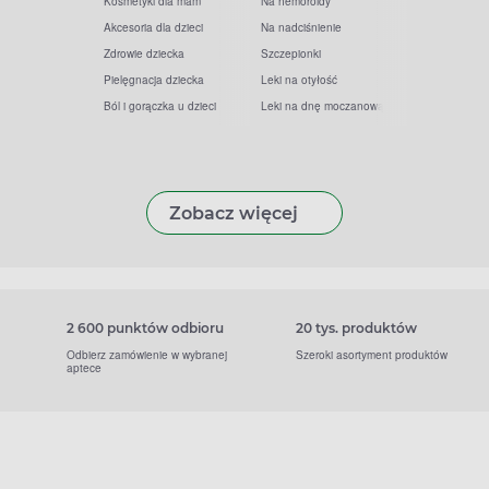
Kosmetyki dla mam
Na hemoroidy
Akcesoria dla dzieci
Na nadciśnienie
Zdrowie dziecka
Szczepionki
Pielęgnacja dziecka
Leki na otyłość
Ból i gorączka u dzieci
Leki na dnę moczanową
Zobacz więcej
2 600 punktów odbioru
20 tys. produktów
Odbierz zamówienie w wybranej
Szeroki asortyment produktów
aptece