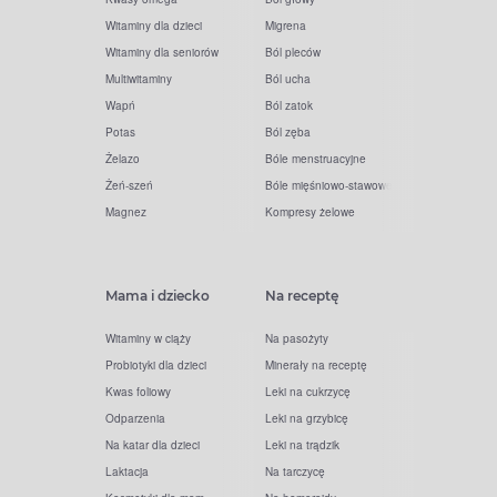
Witaminy dla dzieci
Migrena
Witaminy dla seniorów
Ból pleców
Multiwitaminy
Ból ucha
Wapń
Ból zatok
Potas
Ból zęba
Żelazo
Bóle menstruacyjne
Żeń-szeń
Bóle mięśniowo-stawowe
Magnez
Kompresy żelowe
Mama i dziecko
Na receptę
Witaminy w ciąży
Na pasożyty
Probiotyki dla dzieci
Minerały na receptę
Kwas foliowy
Leki na cukrzycę
Odparzenia
Leki na grzybicę
Na katar dla dzieci
Leki na trądzik
Laktacja
Na tarczycę