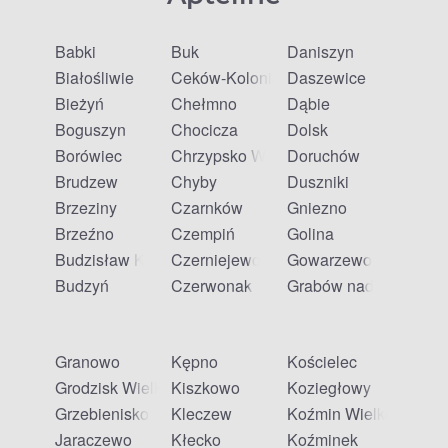
Babki
Buk
Daniszyn
Białośliwie
Ceków-Kolonia
Daszewice
Bieżyń
Chełmno
Dąbie
Boguszyn
Chocicza
Dolsk
Borówiec
Chrzypsko Wielkie
Doruchów
Brudzew
Chyby
Duszniki
Brzeziny
Czarnków
Gniezno
Brzeźno
Czempiń
Golina
Budzisław Kościelny
Czerniejewo
Gowarzewo
Budzyń
Czerwonak
Grabów nad Prosną
Granowo
Kępno
Kościelec
Grodzisk Wielkopolski
Kiszkowo
Koziegłowy
Grzebienisko
Kleczew
Koźmin Wielkopolski
Jaraczewo
Kłecko
Koźminek