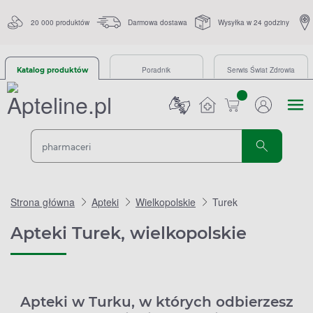
20 000 produktów
Darmowa dostawa
Wysyłka w 24 godziny
Poradnik
Serwis Świat Zdrowia
Katalog produktów
sztuk
Strona główna
Apteki
Wielkopolskie
Turek
Apteki Turek, wielkopolskie
Apteki w Turku, w których odbierzesz