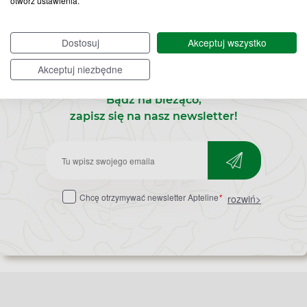
otwórz ustawienia.
Dostosuj
Akceptuj wszystko
Akceptuj niezbędne
Bądź na bieżąco,
zapisz się na nasz newsletter!
Zapisz
do
Chcę otrzymywać newsletter Apteline
*
rozwiń>
newslettera