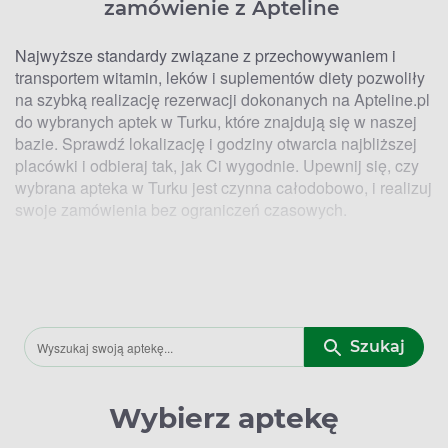
zamówienie z Apteline
Najwyższe standardy związane z przechowywaniem i
transportem witamin, leków i suplementów diety pozwoliły
na szybką realizację rezerwacji dokonanych na Apteline.pl
do wybranych aptek w Turku, które znajdują się w naszej
bazie. Sprawdź lokalizację i godziny otwarcia najbliższej
placówki i odbieraj tak, jak Ci wygodnie. Upewnij się, czy
wybrana apteka w Turku jest czynna całodobowo, i realizuj
swoje zamówienia bez ograniczeń czasowych.
Kto ma lek? Lokalizacje aptek w Turku,
w których zrealizujesz zamówienie z
Apteline
Szukaj
Za pośrednictwem naszego serwisu rezerwacyjnego
Apteline.pl sprawdzisz dokładne adresy współpracujących
z nami aptek w Turku. Odbieraj zamówienia wygodnie w
Wybierz aptekę
najbliższej placówce. Możesz to zrobić w drodze do pracy,
domu lub gdy zawozisz dziecko do przedszkola. Nie