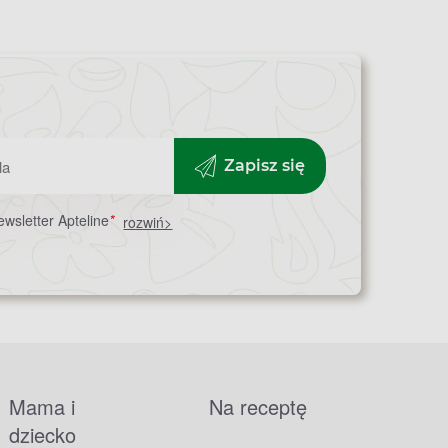
Zapisz się
wsletter Apteline
*
rozwiń>
Mama i
Na receptę
dziecko