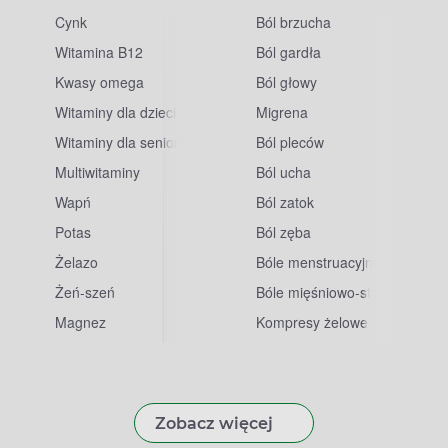
Cynk
Ból brzucha
Witamina B12
Ból gardła
Kwasy omega
Ból głowy
Witaminy dla dzieci
Migrena
Witaminy dla seniorów
Ból pleców
Multiwitaminy
Ból ucha
Wapń
Ból zatok
Potas
Ból zęba
sowe
Żelazo
Bóle menstruacyjne
Żeń-szeń
Bóle mięśniowo-stawowe
Magnez
Kompresy żelowe
Zobacz więcej