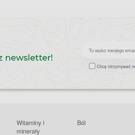
Zapisz
z newsletter!
do
Chcę otrzymywać ne
newslettera
Witaminy i
Ból
minerały