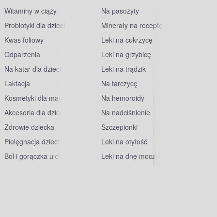
Witaminy w ciąży
Na pasożyty
Probiotyki dla dzieci
Minerały na receptę
Kwas foliowy
Leki na cukrzycę
Odparzenia
Leki na grzybicę
Na katar dla dzieci
Leki na trądzik
Laktacja
Na tarczycę
Kosmetyki dla mam
Na hemoroidy
Akcesoria dla dzieci
Na nadciśnienie
Zdrowie dziecka
Szczepionki
Pielęgnacja dziecka
Leki na otyłość
Ból i gorączka u dzieci
Leki na dnę moczanową