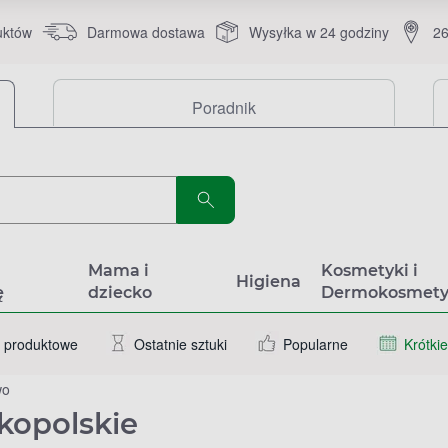
uktów
Darmowa dostawa
Wysyłka w 24 godziny
26
Poradnik
a
Mama i
Kosmetyki i
Higiena
ę
dziecko
Dermokosmety
 produktowe
Ostatnie sztuki
Popularne
Krótkie
wo
kopolskie