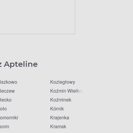
z Apteline
iszkowo
Koziegłowy
leczew
Koźmin Wielkopolski
łecko
Koźminek
oło
Kórnik
omorniki
Krajenka
onin
Kramsk