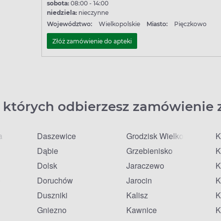
sobota:
08:00 - 14:00
niedziela:
nieczynne
Województwo:
Wielkopolskie
Miasto:
Pięczkowo
Złóż zamówienie do apteki
 których odbierzesz zamówienie 
a
Daszewice
Grodzisk Wielkopolski
K
Dąbie
Grzebienisko
K
Dolsk
Jaraczewo
K
lkie
Doruchów
Jarocin
K
Duszniki
Kalisz
K
Gniezno
Kawnice
K