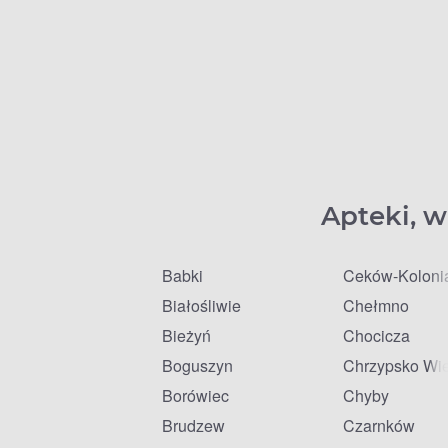
Apteki, w
Babki
Ceków-Koloni
Białośliwie
Chełmno
Bieżyń
Chocicza
Boguszyn
Chrzypsko Wie
Borówiec
Chyby
Brudzew
Czarnków