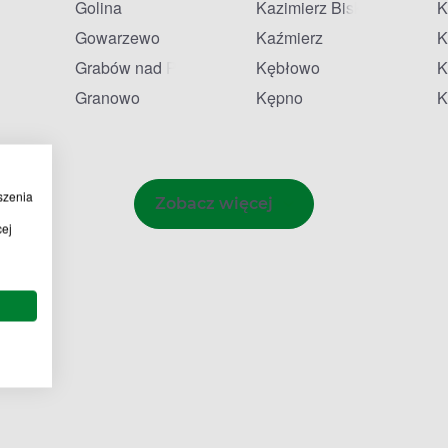
Golina
Kazimierz Biskupi
K
Gowarzewo
Kaźmierz
K
Grabów nad Prosną
Kębłowo
K
Granowo
Kępno
K
szenia
Zobacz więcej
cej