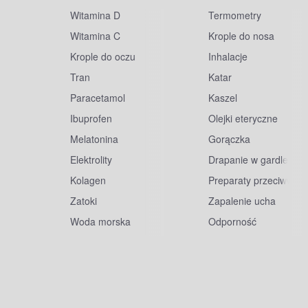
Witamina D
Termometry
Witamina C
Krople do nosa
Krople do oczu
Inhalacje
Tran
Katar
Paracetamol
Kaszel
Ibuprofen
Olejki eteryczne
Melatonina
Gorączka
Elektrolity
Drapanie w gardle
Kolagen
Preparaty przeciwwiru
Zatoki
Zapalenie ucha
Woda morska
Odporność