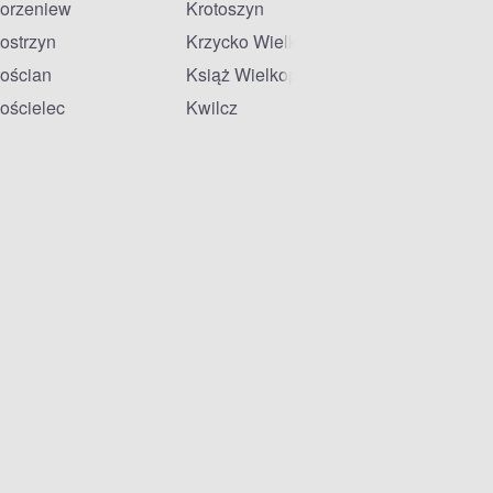
orzeniew
Krotoszyn
ostrzyn
Krzycko Wielkie
ościan
Książ Wielkopolski
ościelec
Kwilcz