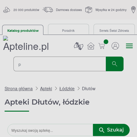
20 000 produktów
Darmowa dostawa
Wysyłka w 24 godziny
Poradnik
Serwis Świat Zdrowia
Katalog produktów
sztuk
Strona główna
Apteki
Łódzkie
Dłutów
Apteki Dłutów, łódzkie
Szukaj