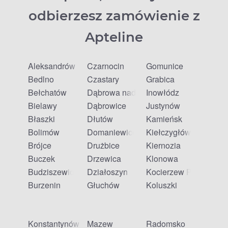
odbierzesz zamówienie z
Apteline
Aleksandrów
Czarnocin
Gomunice
Bedlno
Czastary
Grabica
Bełchatów
Dąbrowa nad Czarną
Inowłódz
Bielawy
Dąbrowice
Justynów
Błaszki
Dłutów
Kamieńsk
Bolimów
Domaniewice
Kiełczygłów
Brójce
Drużbice
Kiernozia
Buczek
Drzewica
Klonowa
Budziszewice
Działoszyn
Kocierzew Południow
Burzenin
Głuchów
Koluszki
Konstantynów Łódzki
Mazew
Radomsko