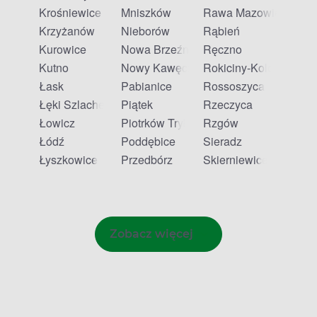
Krośniewice
Mniszków
Rawa Mazowiecka
Krzyżanów
Nieborów
Rąbień
Kurowice
Nowa Brzeźnica
Ręczno
Kutno
Nowy Kawęczyn
Rokiciny-Kolonia
Łask
Pabianice
Rossoszyca
Łęki Szlacheckie
Piątek
Rzeczyca
Łowicz
Piotrków Trybunalski
Rzgów
Łódź
Poddębice
Sieradz
Łyszkowice
Przedbórz
Skierniewice
Zobacz więcej