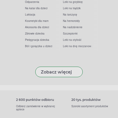
Odparzenia
Leki na grzybicę
Na katar dla dzieci
Leki na trądzik
Laktacja
Na tarczycę
Kosmetyki dla mam
Na hemoroidy
Akcesoria dla dzieci
Na nadciśnienie
Zdrowie dziecka
Szczepionki
Pielęgnacja dziecka
Leki na otyłość
Ból i gorączka u dzieci
Leki na dnę moczanową
Zobacz więcej
2 600 punktów odbioru
20 tys. produktów
Odbierz zamówienie w wybranej
Szeroki asortyment produktów
aptece