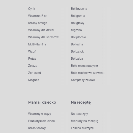
Cynk
Ból brzucha
Witamina B12
Ból gardła
Kwasy omega
Ból głowy
Witaminy dla dzieci
Migrena
Witaminy dla seniorów
Ból pleców
Multiwitaminy
Ból ucha
Wapń
Ból zatok
Potas
Ból zęba
Żelazo
Bóle menstruacyjne
Żeń-szeń
Bóle mięśniowo-stawowe
Magnez
Kompresy żelowe
Mama i dziecko
Na receptę
Witaminy w ciąży
Na pasożyty
Probiotyki dla dzieci
Minerały na receptę
Kwas foliowy
Leki na cukrzycę