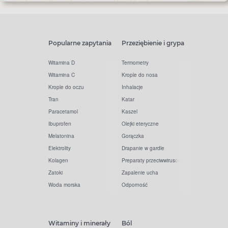
Popularne zapytania
Przeziębienie i grypa
Witamina D
Termometry
Witamina C
Krople do nosa
Krople do oczu
Inhalacje
Tran
Katar
Paracetamol
Kaszel
Ibuprofen
Olejki eteryczne
Melatonina
Gorączka
Elektrolity
Drapanie w gardle
Kolagen
Preparaty przeciwwirusowe
Zatoki
Zapalenie ucha
Woda morska
Odporność
Witaminy i minerały
Ból