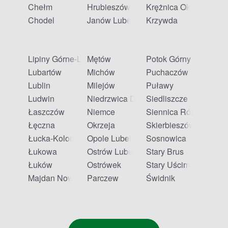
Chełm
Hrubieszów
Krężnica Okrągła
Tak, Apteline to portal umożliwiający rezerwację leków z
Chodel
Janów Lubelski
Krzywda
odbiorem w aptece stacjonarnej. W Okrzei znajdziesz listę
aptek partnerskich bezpośrednio na naszej stronie.
Lipiny Górne-Lewki
Mętów
Potok Górny
Czy apteki partnerskie Apteline w Okrzei są
Lubartów
Michów
Puchaczów
czynne w niedzielę?
Lublin
Milejów
Puławy
Ludwin
Niedrzwica Duża
Siedliszcze
Godziny otwarcia aptek partnerskich są zróżnicowane.
Łaszczów
Niemce
Siennica Różana
Część placówek jest czynna również w niedzielę -
sprawdź aktualny harmonogram na stronie wybranej
Łęczna
Okrzeja
Skierbieszów
apteki.
Łucka-Kolonia
Opole Lubelskie
Sosnowica
Łukowa
Ostrów Lubelski
Stary Brus
Łuków
Ostrówek
Stary Uścimów
Majdan Nowy
Parczew
Świdnik