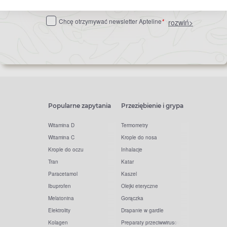
do
Chcę otrzymywać newsletter Apteline
*
rozwiń>
newslettera
Popularne zapytania
Przeziębienie i grypa
Witamina D
Termometry
Witamina C
Krople do nosa
Krople do oczu
Inhalacje
Tran
Katar
Paracetamol
Kaszel
Ibuprofen
Olejki eteryczne
Melatonina
Gorączka
Elektrolity
Drapanie w gardle
Kolagen
Preparaty przeciwwirusowe