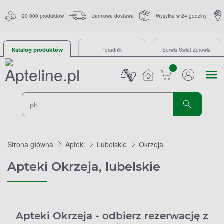
20 000 produktów
Darmowa dostawa
Wysyłka w 24 godziny
Poradnik
Serwis Świat Zdrowia
Katalog produktów
sztuk
Strona główna
Apteki
Lubelskie
Okrzeja
Apteki Okrzeja, lubelskie
Apteki Okrzeja - odbierz rezerwację z