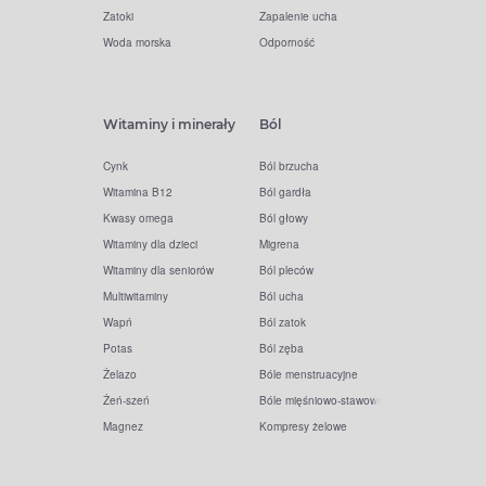
Zatoki
Zapalenie ucha
Woda morska
Odporność
Witaminy i minerały
Ból
Cynk
Ból brzucha
Witamina B12
Ból gardła
Kwasy omega
Ból głowy
Witaminy dla dzieci
Migrena
Witaminy dla seniorów
Ból pleców
Multiwitaminy
Ból ucha
Wapń
Ból zatok
Potas
Ból zęba
Żelazo
Bóle menstruacyjne
Żeń-szeń
Bóle mięśniowo-stawowe
Magnez
Kompresy żelowe