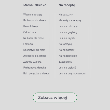
Mama i dziecko
Na receptę
Witaminy w ciąży
Na pasożyty
Probiotyki dla dzieci
Minerały na receptę
Kwas foliowy
Leki na cukrzycę
Odparzenia
Leki na grzybicę
Na katar dla dzieci
Leki na trądzik
Laktacja
Na tarczycę
Kosmetyki dla mam
Na hemoroidy
Akcesoria dla dzieci
Na nadciśnienie
Zdrowie dziecka
Szczepionki
Pielęgnacja dziecka
Leki na otyłość
Ból i gorączka u dzieci
Leki na dnę moczanową
Zobacz więcej