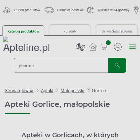
20 000 produktów
Darmowa dostawa
Wysyłka w 24 godziny
Poradnik
Serwis Świat Zdrowia
Katalog produktów
sztuk
Strona główna
Apteki
Małopolskie
Gorlice
Apteki Gorlice, małopolskie
Apteki w Gorlicach, w których