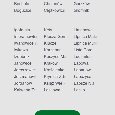
Bochnia
Chrzanów
Gorzków
Bogucice
Ciężkowice
Gromnik
Igołomia
Kęty
Limanowa
Imbramowice
Klecza Górna
Lipnica Mała
Iwanowice Włościańskie
Klucze
Lipnica Murowana
Iwkowa
Korzenna
Lisia Góra
Izdebnik
Koszyce Małe
Ludźmierz
Janowice
Kraków
Łabowa
Jaroszowiec
Krościenko nad Dunajcem
Łapanów
Jerzmanowice
Krynica-Zdrój
Łapczyca
Jordanów
Książ Wielki
Łapsze Niżne
Kalwaria Zebrzydowska
Laskowa
Łącko