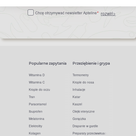
do
Chcę otrzymywać newsletter Apteline
*
rozwiń>
newslettera
Popularne zapytania
Przeziębienie i grypa
Witamina D
Termometry
Witamina C
Krople do nosa
Krople do oczu
Inhalacje
Tran
Katar
Paracetamol
Kaszel
Ibuprofen
Olejki eteryczne
Melatonina
Gorączka
Elektrolity
Drapanie w gardle
Kolagen
Preparaty przeciwwirusowe