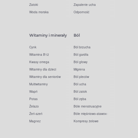
Zatoki
Zapalenie ucha
Woda morska
Odporność
Witaminy i minerały
Ból
Cynk
Ból brzucha
Witamina B12
Ból gardła
Kwasy omega
Ból głowy
Witaminy dla dzieci
Migrena
Witaminy dla seniorów
Ból pleców
Multiwitaminy
Ból ucha
Wapń
Ból zatok
Potas
Ból zęba
Żelazo
Bóle menstruacyjne
Żeń-szeń
Bóle mięśniowo-stawowe
Magnez
Kompresy żelowe