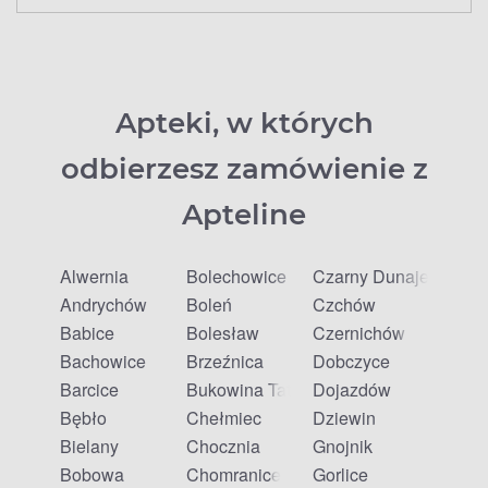
Apteki, w których
odbierzesz zamówienie z
Apteline
Alwernia
Bolechowice
Czarny Dunajec
Andrychów
Boleń
Czchów
Babice
Bolesław
Czernichów
Bachowice
Brzeźnica
Dobczyce
Barcice
Bukowina Tatrzańska
Dojazdów
Bębło
Chełmiec
Dziewin
Bielany
Chocznia
Gnojnik
Bobowa
Chomranice
Gorlice