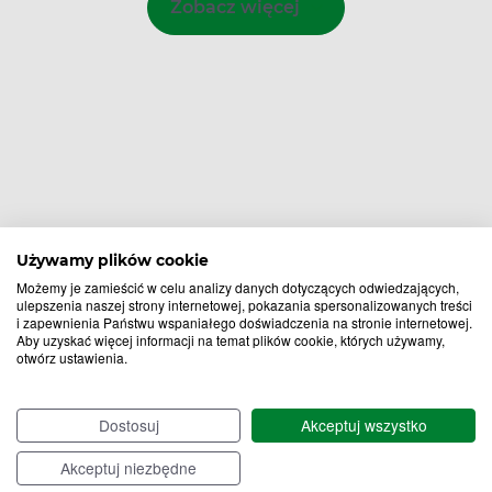
Zobacz więcej
Używamy plików cookie
Możemy je zamieścić w celu analizy danych dotyczących odwiedzających,
ulepszenia naszej strony internetowej, pokazania spersonalizowanych treści
i zapewnienia Państwu wspaniałego doświadczenia na stronie internetowej.
Aby uzyskać więcej informacji na temat plików cookie, których używamy,
otwórz ustawienia.
Bądź na bieżąco,
zapisz się na nasz newsletter!
Dostosuj
Akceptuj wszystko
Zapisz
Akceptuj niezbędne