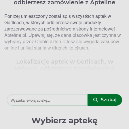
odbierzesz zamówienie z Apteline
Poniżej umieszczony został spis wszystkich aptek w
Gorlicach, w których odbierzesz swoje produkty
zarezerwowane za pośrednictwem strony internetowej
Apteline.pl. Upewnij się, że dana placówka jest czynna w
wybrany przez Ciebie dzień. Ciesz się wygodą zakupów
online i unikaj stania w długich kolejkach.
Lokalizacje aptek w Gorlicach, w
których odbierzesz zamówienie z
Apteline
Apteka znajdująca się w Gorlicach, w której odbierzesz
zamówienie z Apteline.pl to:
Szukaj
Apteka Twoje Leki – ul. Węgierska 21.
Wybierz aptekę
Apteki w Gorlicach – godziny otwarcia