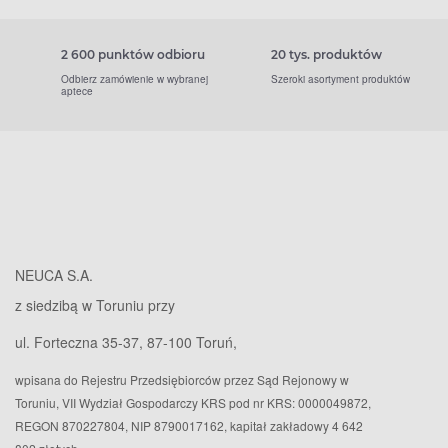
2 600 punktów odbioru
20 tys. produktów
Odbierz zamówienie w wybranej
Szeroki asortyment produktów
aptece
NEUCA S.A.
z siedzibą w Toruniu przy
ul. Forteczna 35-37, 87-100 Toruń,
wpisana do Rejestru Przedsiębiorców przez Sąd Rejonowy w
Toruniu, VII Wydział Gospodarczy KRS pod nr KRS: 0000049872,
REGON 870227804, NIP 8790017162, kapitał zakładowy 4 642