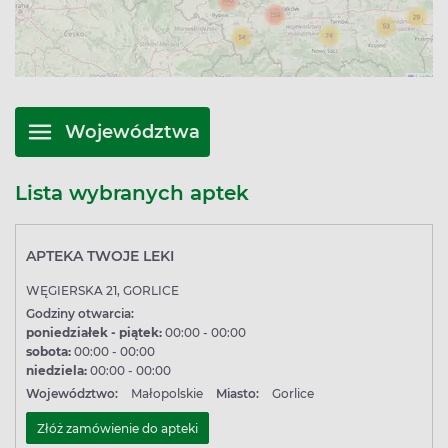
kod dostępu widoczny po lewej stronie u góry recepty —
wtedy pamiętaj, żeby podać także swój numer PESEL.
Warto pamiętać, że oferty specjalnei na suplementy diety,
kosmetyki, wyroby medyczne i urządzenia medyczne,
dotyczą wyłącznie serwisu Apteline.pl. Oznacza to, że
Województwa
ceny tych samych produktów w aptece w Gorlicach mogą
być inne.
Lista wybranych aptek
APTEKA TWOJE LEKI
WĘGIERSKA 21, GORLICE
Godziny otwarcia:
poniedziałek - piątek:
00:00 - 00:00
sobota:
00:00 - 00:00
niedziela:
00:00 - 00:00
Województwo:
Małopolskie
Miasto:
Gorlice
Złóż zamówienie do apteki