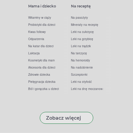
Mama i dziecko
Na receptę
Witaminy w ciąży
Na pasożyty
Probiotyki dla dzieci
Minerały na receptę
Kwas foliowy
Leki na cukrzycę
Odparzenia
Leki na grzybicę
Na katar dla dzieci
Leki na trądzik
Laktacja
Na tarczycę
Kosmetyki dla mam
Na hemoroidy
Akcesoria dla dzieci
Na nadciśnienie
Zdrowie dziecka
Szczepionki
Pielęgnacja dziecka
Leki na otyłość
Ból i gorączka u dzieci
Leki na dnę moczanową
Zobacz więcej