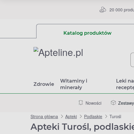
20 000 prod
Katalog produktów
Witaminy i
Leki n
Zdrowie
minerały
recept
Nowości
Zestawy
Strona główna
Apteki
Podlaskie
Turośl
Apteki Turośl, podlaski