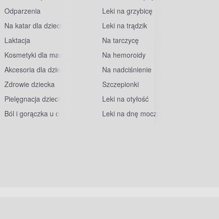
Odparzenia
Leki na grzybicę
Na katar dla dzieci
Leki na trądzik
Laktacja
Na tarczycę
Kosmetyki dla mam
Na hemoroidy
Akcesoria dla dzieci
Na nadciśnienie
Zdrowie dziecka
Szczepionki
Pielęgnacja dziecka
Leki na otyłość
Ból i gorączka u dzieci
Leki na dnę moczanową