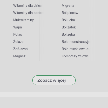
Witaminy dla dzieci
Migrena
Witaminy dla seniorów
Ból pleców
Multiwitaminy
Ból ucha
Wapń
Ból zatok
Potas
Ból zęba
sowe
Żelazo
Bóle menstruacyjne
Żeń-szeń
Bóle mięśniowo-stawowe
Magnez
Kompresy żelowe
Zobacz więcej