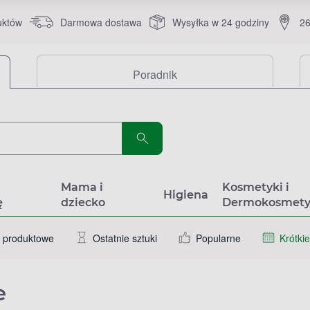
uktów
Darmowa dostawa
Wysyłka w 24 godziny
26
Poradnik
a
Mama i
Kosmetyki i
Higiena
ę
dziecko
Dermokosmety
 produktowe
Ostatnie sztuki
Popularne
Krótkie
e