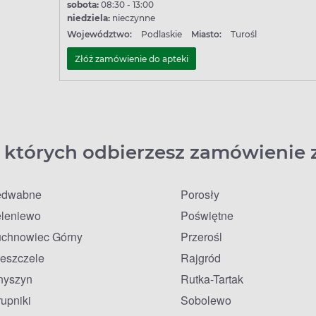
sobota:
08:30 - 13:00
niedziela:
nieczynne
Województwo:
Podlaskie
Miasto:
Turośl
Złóż zamówienie do apteki
 których odbierzesz zamówienie 
edwabne
Porosły
eleniewo
Poświętne
uchnowiec Górny
Przerośl
leszczele
Rajgród
nyszyn
Rutka-Tartak
upniki
Sobolewo