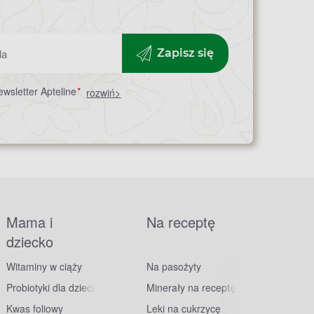
Zapisz się
wsletter Apteline
*
rozwiń>
Mama i
Na receptę
dziecko
Witaminy w ciąży
Na pasożyty
Probiotyki dla dzieci
Minerały na receptę
Kwas foliowy
Leki na cukrzycę