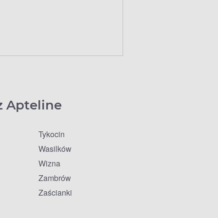
z Apteline
Tykocin
Wasilków
Wizna
Zambrów
Zaścianki