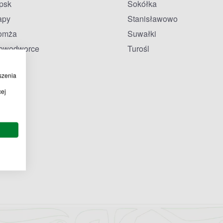
ipsk
Sokółka
apy
Stanisławowo
omża
Suwałki
owodworce
Turośl
szenia
cej