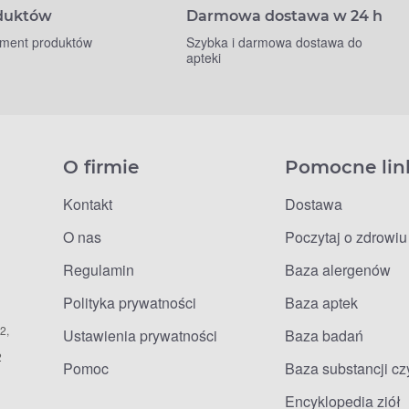
oduktów
Darmowa dostawa w 24 h
yment produktów
Szybka i darmowa dostawa do
apteki
O firmie
Pomocne lin
Kontakt
Dostawa
O nas
Poczytaj o zdrowiu
Regulamin
Baza alergenów
Polityka prywatności
Baza aptek
2,
Ustawienia prywatności
Baza badań
2
Pomoc
Baza substancji c
Encyklopedia ziół