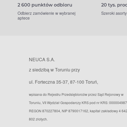
2 600 punktów odbioru
20 tys. pr
Odbierz zamówienie w wybranej
Szeroki asort
aptece
NEUCA S.A.
z siedzibą w Toruniu przy
ul. Forteczna 35-37, 87-100 Toruń,
wpisana do Rejestru Przedsiębiorców przez Sąd Rejonowy w
Toruniu, VII Wydział Gospodarczy KRS pod nr KRS: 000004987
REGON 870227804, NIP 8790017162, kapitał zakładowy 4 64
802 złotych.