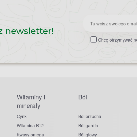
Zapisz
z newsletter!
do
Chcę otrzymywać ne
newslettera
Witaminy i
Ból
minerały
Cynk
Ból brzucha
Witamina B12
Ból gardła
Kwasy omega
Ból głowy