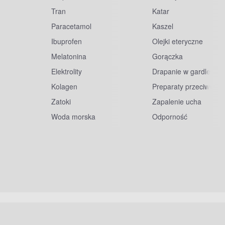
Tran
Katar
Paracetamol
Kaszel
Ibuprofen
Olejki eteryczne
Melatonina
Gorączka
Elektrolity
Drapanie w gardle
Kolagen
Preparaty przeciwwiru
Zatoki
Zapalenie ucha
Woda morska
Odporność