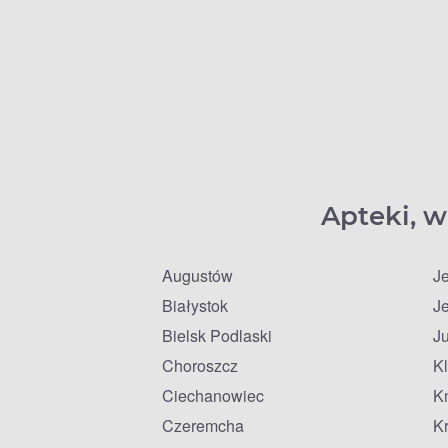
Apteki, w
Augustów
J
Białystok
J
Bielsk Podlaski
J
Choroszcz
K
Ciechanowiec
K
Czeremcha
Kr