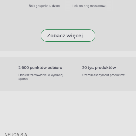
Ból i gorączka u dzieci
Leki na dnę moczanową
Zobacz więcej
2 600 punktów odbioru
20 tys. produktów
Odbierz zamówienie w wybranej
Szeroki asortyment produktów
aptece
NEUCA S.A.