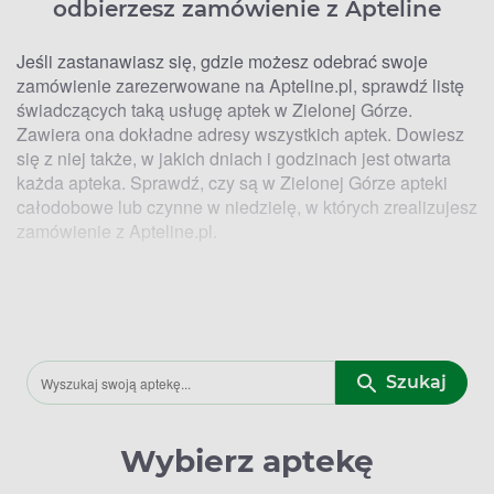
odbierzesz zamówienie z Apteline
Jeśli zastanawiasz się, gdzie możesz odebrać swoje
zamówienie zarezerwowane na Apteline.pl, sprawdź listę
świadczących taką usługę aptek w Zielonej Górze.
Zawiera ona dokładne adresy wszystkich aptek. Dowiesz
się z niej także, w jakich dniach i godzinach jest otwarta
każda apteka. Sprawdź, czy są w Zielonej Górze apteki
całodobowe lub czynne w niedzielę, w których zrealizujesz
zamówienie z Apteline.pl.
Lokalizacje aptek w Zielonej Górze, w
których zrealizujesz zamówienie z
Apteline
Szukaj
W Zielonej Górze zamówienie złożone online przez
Apteline możesz odebrać w wybranych aptekach:
Wybierz aptekę
Apteka Prima – Kraljevska 7F,
Apteka Jaskółcza – Kukułcza 10,