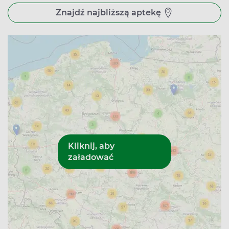
Apteka Remedium – Makowa 14,
Znajdź najbliższą aptekę
Apteka Alba – Rzeźniczaka 3A,
Apteka 99 – Staszica 9AB.
Apteki w Zielonej Górze – godziny
otwarcia
Większość aptek w Zielonej Górze, gdzie można odbierać
zamówienia zarezerwowane przez Apteline.pl, czynna jest
w godzinach 8-20. Są jednak i takie, które są otwarte nieco
krócej lub dłużej, dlatego koniecznie sprawdź to, zanim
udasz się po odbiór. Jeśli swoje zamówienie chcesz
odebrać w weekend, to weź też pod uwagę, że apteki
wtedy czynne są krócej, a w niedziele większość jest
zamknięta.
Pamiętaj, że Apteline to serwis rezerwacyjny, co w
praktyce oznacza, że online jedynie zarezerwujesz
wybrane produkty, np. leki lub suplementy diety, a
zapłacisz za nie przy odbiorze w wybranej przez siebie