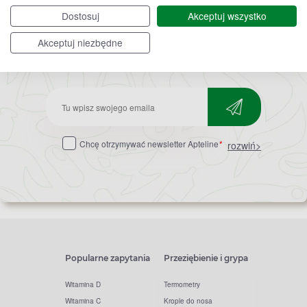
Dostosuj
Akceptuj wszystko
Akceptuj niezbędne
Bądź na bieżąco,
zapisz się na nasz newsletter!
Zapisz
do
Chcę otrzymywać newsletter Apteline
*
rozwiń>
newslettera
Popularne zapytania
Przeziębienie i grypa
Witamina D
Termometry
Witamina C
Krople do nosa