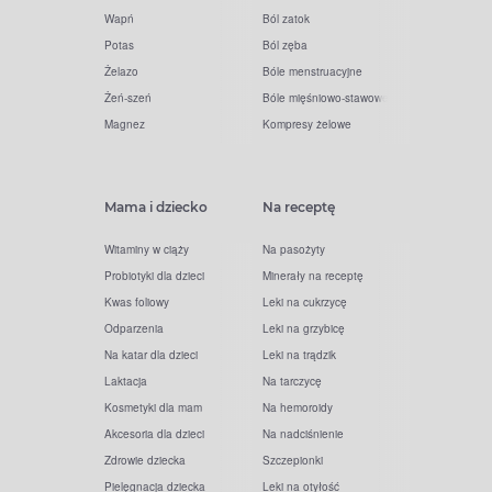
Wapń
Ból zatok
Potas
Ból zęba
Żelazo
Bóle menstruacyjne
Żeń-szeń
Bóle mięśniowo-stawowe
Magnez
Kompresy żelowe
Mama i dziecko
Na receptę
Witaminy w ciąży
Na pasożyty
Probiotyki dla dzieci
Minerały na receptę
Kwas foliowy
Leki na cukrzycę
Odparzenia
Leki na grzybicę
Na katar dla dzieci
Leki na trądzik
Laktacja
Na tarczycę
Kosmetyki dla mam
Na hemoroidy
Akcesoria dla dzieci
Na nadciśnienie
Zdrowie dziecka
Szczepionki
Pielęgnacja dziecka
Leki na otyłość