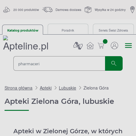
20 000 produktów
Darmowa dostawa
Wysyłka w 24 godziny
Poradnik
Serwis Świat Zdrowia
Katalog produktów
sztuk
Strona główna
Apteki
Lubuskie
Zielona Góra
Apteki Zielona Góra, lubuskie
Apteki w Zielonej Górze, w których