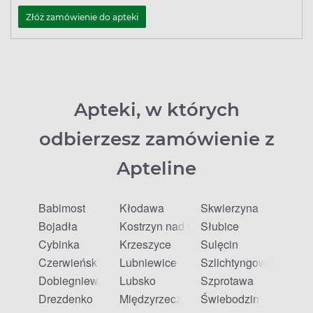
Złóż zamówienie do apteki
Apteki, w których
odbierzesz zamówienie z
Apteline
Babimost
Kłodawa
Skwierzyna
Bojadła
Kostrzyn nad Odrą
Słubice
Cybinka
Krzeszyce
Sulęcin
Czerwieńsk
Lubniewice
Szlichtyngowa
Dobiegniew
Lubsko
Szprotawa
Drezdenko
Międzyrzecz
Świebodzin