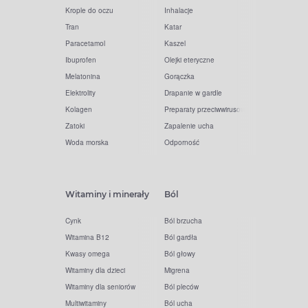
Krople do oczu
Inhalacje
Tran
Katar
Paracetamol
Kaszel
Ibuprofen
Olejki eteryczne
Melatonina
Gorączka
Elektrolity
Drapanie w gardle
Kolagen
Preparaty przeciwwirusowe
Zatoki
Zapalenie ucha
Woda morska
Odporność
Witaminy i minerały
Ból
Cynk
Ból brzucha
Witamina B12
Ból gardła
Kwasy omega
Ból głowy
Witaminy dla dzieci
Migrena
Witaminy dla seniorów
Ból pleców
Multiwitaminy
Ból ucha