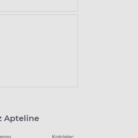
z Apteline
ępno
Kościelec