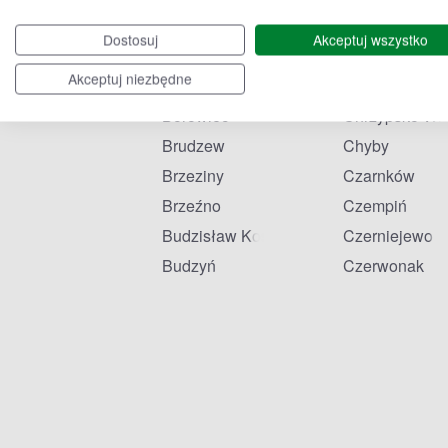
Białośliwie
Ceków-Koloni
Dostosuj
Akceptuj wszystko
Bieżyń
Chełmno
Akceptuj niezbędne
Boguszyn
Chocicza
Borówiec
Chrzypsko Wie
Brudzew
Chyby
Brzeziny
Czarnków
Brzeźno
Czempiń
Budzisław Kościelny
Czerniejewo
Budzyń
Czerwonak