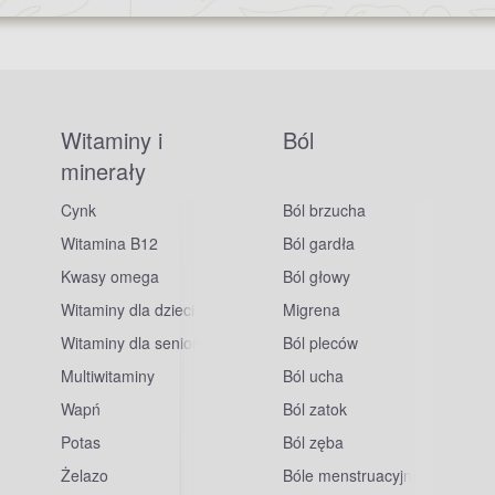
Witaminy i
Ból
minerały
Cynk
Ból brzucha
Witamina B12
Ból gardła
Kwasy omega
Ból głowy
Witaminy dla dzieci
Migrena
Witaminy dla seniorów
Ból pleców
Multiwitaminy
Ból ucha
Wapń
Ból zatok
Potas
Ból zęba
sowe
Żelazo
Bóle menstruacyjne