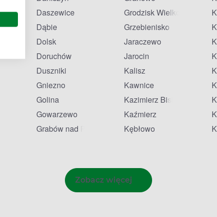
a
Daszewice
Grodzisk Wielkopolski
K
Dąbie
Grzebienisko
K
Dolsk
Jaraczewo
K
lkie
Doruchów
Jarocin
K
Duszniki
Kalisz
K
Gniezno
Kawnice
K
Golina
Kazimierz Biskupi
K
Gowarzewo
Kaźmierz
K
Grabów nad Prosną
Kębłowo
K
Zobacz więcej