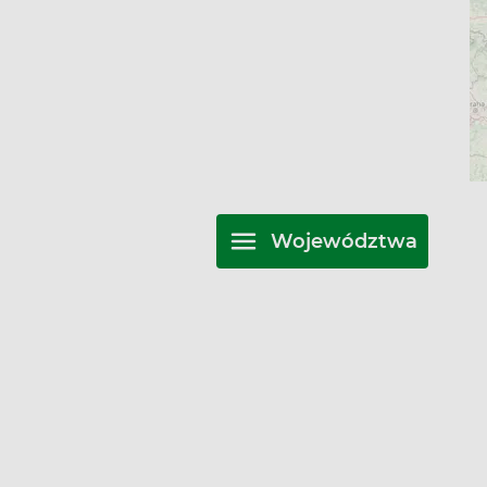
Pełna, na bieżąco aktualizowana lista aptek Cze
wszystkie informacje o lokalizacjach, godzinach
Zarezerwuj potrzebne leki przez Apteline.pl i o
dostępności produktu.
Województwa