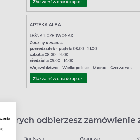
Złóż zamówienie do apteki
APTEKA ALBA
LEŚNA 1, CZERWONAK
Godziny otwarcia:
poniedziałek - piątek:
08:00 - 21:00
sobota:
08:00 - 16:00
niedziela:
09:00 - 14:00
Województwo:
Wielkopolskie
Miasto:
Czerwonak
Złóż zamówienie do apteki
 których odbierzesz zamówienie 
szenia
cej
Daniszyn
Granowo
K