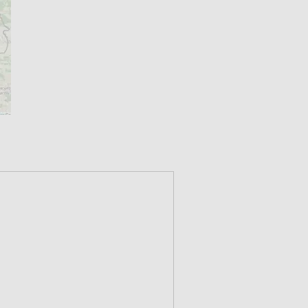
o na stronie Apteline.pl. Tam znajdują się
ek, bez dodatkowych opłat, z gwarancją