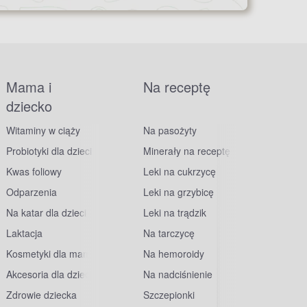
Mama i
Na receptę
dziecko
Witaminy w ciąży
Na pasożyty
Probiotyki dla dzieci
Minerały na receptę
Kwas foliowy
Leki na cukrzycę
Odparzenia
Leki na grzybicę
Na katar dla dzieci
Leki na trądzik
Laktacja
Na tarczycę
Kosmetyki dla mam
Na hemoroidy
Akcesoria dla dzieci
Na nadciśnienie
Zdrowie dziecka
Szczepionki