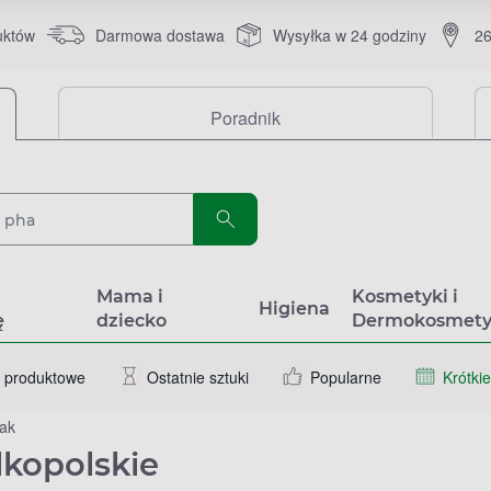
uktów
Darmowa dostawa
Wysyłka w 24 godziny
26
Poradnik
a
Mama i
Kosmetyki i
Higiena
ę
dziecko
Dermokosmety
 produktowe
Ostatnie sztuki
Popularne
Krótkie
ak
lkopolskie