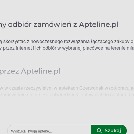
 odbiór zamówień z Apteline.pl
 skorzystać z nowoczesnego rozwiązania łączącego zakupy onl
 przez internet i ich odbiór w wybranej placówce na terenie mia
przez Apteline.pl
w w czasie rzeczywistym w aptekach Czerwonak współpracując
 zamówienie online. Po potwierdzeniu gotowości do odbioru m
ność w różnych godzinach
Szukaj