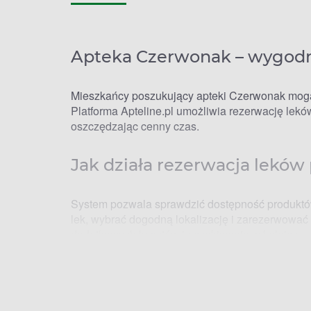
Apteka Czerwonak – wygodny
Mieszkańcy poszukujący apteki Czerwonak mogą
Platforma Apteline.pl umożliwia rezerwację leków
oszczędzając cenny czas.
Jak działa rezerwacja leków 
System pozwala sprawdzić dostępność produktó
lek, wybrać dogodną lokalizację i zarezerwować
dodatkowych kosztów i oczekiwania w kolejce.
Apteki Czerwonak – dostęp