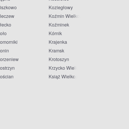
iszkowo
Koziegłowy
leczew
Koźmin Wielkopolski
łecko
Koźminek
oło
Kórnik
omorniki
Krajenka
onin
Kramsk
orzeniew
Krotoszyn
ostrzyn
Krzycko Wielkie
ościan
Książ Wielkopolski