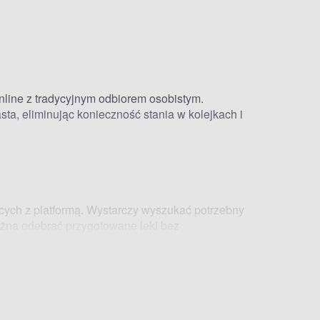
ine z tradycyjnym odbiorem osobistym.
sta, eliminując konieczność stania w kolejkach i
ych z platformą. Wystarczy wyszukać potrzebny
ożna odebrać przygotowane leki bez