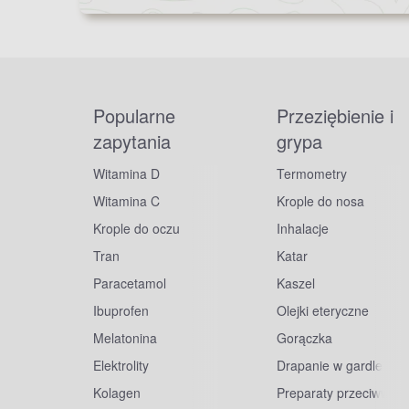
Popularne
Przeziębienie i
zapytania
grypa
Witamina D
Termometry
Witamina C
Krople do nosa
Krople do oczu
Inhalacje
Tran
Katar
Paracetamol
Kaszel
Ibuprofen
Olejki eteryczne
Melatonina
Gorączka
Elektrolity
Drapanie w gardle
Kolagen
Preparaty przeciwwiru