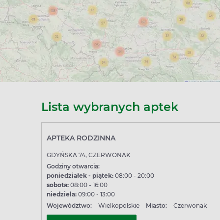
rwonak współpracujących z platformą dostępna jest bezpośredni
 otwarcia oraz dostępności poszczególnych produktów.
dbierz je wygodnie w wybranej aptece w Czerwonaku – bez kolej
Lista wybranych aptek
APTEKA RODZINNA
GDYŃSKA 74, CZERWONAK
Godziny otwarcia:
poniedziałek - piątek:
08:00 - 20:00
sobota:
08:00 - 16:00
niedziela:
09:00 - 13:00
Województwo:
Wielkopolskie
Miasto:
Czerwonak