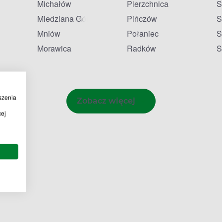
Michałów
Pierzchnica
S
Miedziana Góra
Pińczów
S
Mniów
Połaniec
S
Morawica
Radków
S
szenia
Zobacz więcej
cej