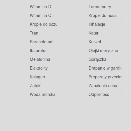
Witamina D
Termometry
Witamina C
Krople do nosa
Krople do oczu
Inhalacje
Tran
Katar
Paracetamol
Kaszel
Ibuprofen
Olejki eteryczne
Melatonina
Gorączka
Elektrolity
Drapanie w gardle
Kolagen
Preparaty przeciwwiru
Zatoki
Zapalenie ucha
Woda morska
Odporność