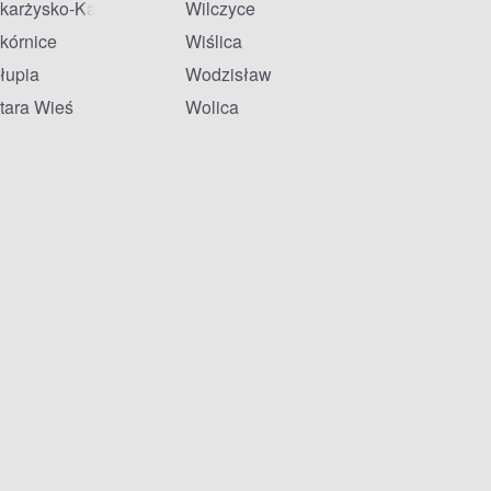
karżysko-Kamienna
Wilczyce
kórnice
Wiślica
łupia
Wodzisław
tara Wieś
Wolica