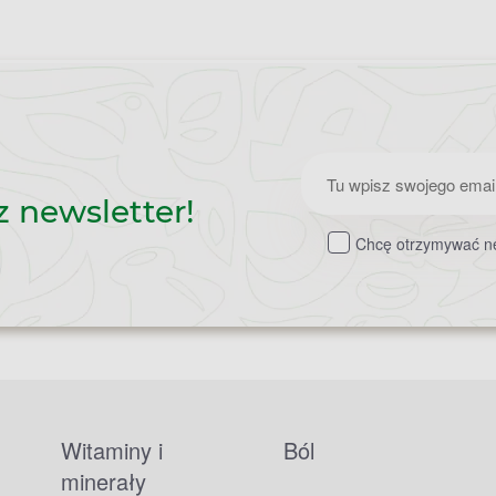
Zapisz
z newsletter!
do
Chcę otrzymywać ne
newslettera
Witaminy i
Ból
minerały