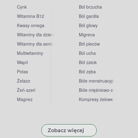
Cynk
Ból brzucha
Witamina B12
Ból gardła
Kwasy omega
Ból głowy
Witaminy dla dzieci
Migrena
Witaminy dla seniorów
Ból pleców
Multiwitaminy
Ból ucha
Wapń
Ból zatok
Potas
Ból zęba
sowe
Żelazo
Bóle menstruacyjne
Żeń-szeń
Bóle mięśniowo-stawowe
Magnez
Kompresy żelowe
Zobacz więcej