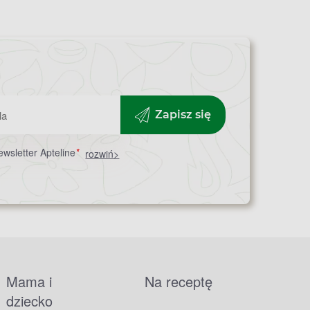
Zapisz się
wsletter Apteline
*
rozwiń>
Mama i
Na receptę
dziecko