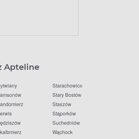
z Apteline
ytwiany
Starachowice
amsonów
Stary Bostów
andomierz
Staszów
erwis
Stąporków
ędziszów
Suchedniów
kalbmierz
Wąchock