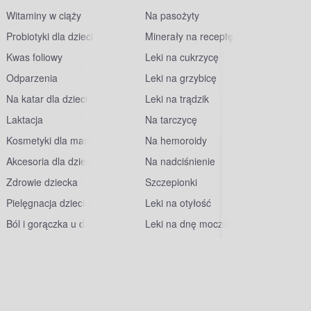
Witaminy w ciąży
Na pasożyty
Probiotyki dla dzieci
Minerały na receptę
Kwas foliowy
Leki na cukrzycę
Odparzenia
Leki na grzybicę
Na katar dla dzieci
Leki na trądzik
Laktacja
Na tarczycę
Kosmetyki dla mam
Na hemoroidy
Akcesoria dla dzieci
Na nadciśnienie
Zdrowie dziecka
Szczepionki
Pielęgnacja dziecka
Leki na otyłość
Ból i gorączka u dzieci
Leki na dnę moczanową