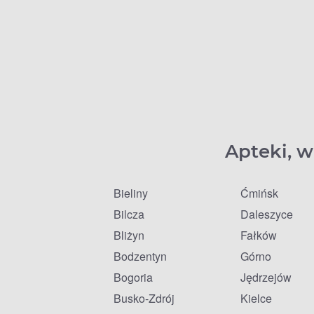
Apteki, w
Bieliny
Ćmińsk
Bilcza
Daleszyce
Bliżyn
Fałków
Bodzentyn
Górno
Bogoria
Jędrzejów
Busko-Zdrój
Kielce