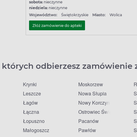
sobota:
nieczynne
niedziela:
nieczynne
Województwo:
Świętokrzyskie
Miasto:
Wolica
Złóż zamówienie do apteki
 których odbierzesz zamówienie 
Krynki
Moskorzew
R
Leszcze
Nowa Słupia
S
Łagów
Nowy Korczyn
S
Łączna
Ostrowiec Świętokrzyski
S
Łopuszno
Pacanów
S
Małogoszcz
Pawłów
S