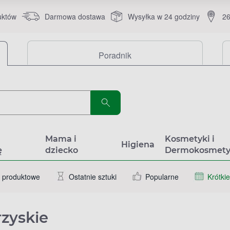
uktów
Darmowa dostawa
Wysyłka w 24 godziny
26
Poradnik
a
Mama i
Kosmetyki i
Higiena
ę
dziecko
Dermokosmety
 produktowe
Ostatnie sztuki
Popularne
Krótkie
rzyskie