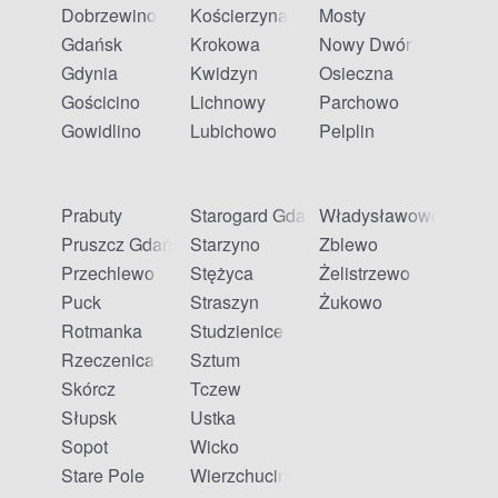
Dobrzewino
Kościerzyna
Mosty
Gdańsk
Krokowa
Nowy Dwór Gdański
Gdynia
Kwidzyn
Osieczna
Gościcino
Lichnowy
Parchowo
Gowidlino
Lubichowo
Pelplin
Prabuty
Starogard Gdański
Władysławowo
Pruszcz Gdański
Starzyno
Zblewo
Przechlewo
Stężyca
Żelistrzewo
Puck
Straszyn
Żukowo
Rotmanka
Studzienice
Rzeczenica
Sztum
Skórcz
Tczew
Słupsk
Ustka
Sopot
Wicko
Stare Pole
Wierzchucino