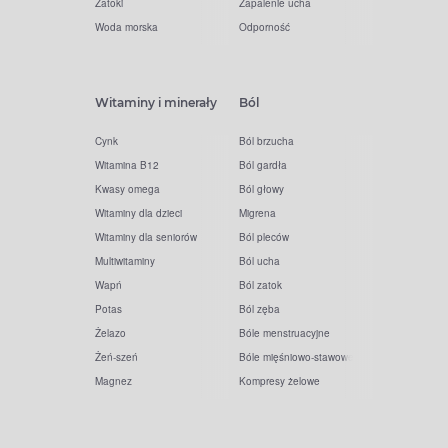
Zatoki
Zapalenie ucha
Woda morska
Odporność
Witaminy i minerały
Ból
Cynk
Ból brzucha
Witamina B12
Ból gardła
Kwasy omega
Ból głowy
Witaminy dla dzieci
Migrena
Witaminy dla seniorów
Ból pleców
Multiwitaminy
Ból ucha
Wapń
Ból zatok
Potas
Ból zęba
Żelazo
Bóle menstruacyjne
Żeń-szeń
Bóle mięśniowo-stawowe
Magnez
Kompresy żelowe