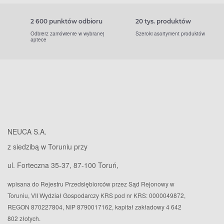
2 600 punktów odbioru
20 tys. produktów
Odbierz zamówienie w wybranej
Szeroki asortyment produktów
aptece
NEUCA S.A.
z siedzibą w Toruniu przy
ul. Forteczna 35-37, 87-100 Toruń,
wpisana do Rejestru Przedsiębiorców przez Sąd Rejonowy w
Toruniu, VII Wydział Gospodarczy KRS pod nr KRS: 0000049872,
REGON 870227804, NIP 8790017162, kapitał zakładowy 4 642
802 złotych.