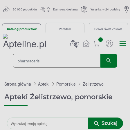
20 000 produktów
Darmowa dostawa
Wysyłka w 24 godziny
Poradnik
Serwis Świat Zdrowia
Katalog produktów
sztuk
Strona główna
Apteki
Pomorskie
Żelistrzewo
Apteki Żelistrzewo, pomorskie
Szukaj