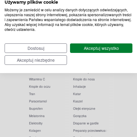
do
Używamy plików cookie
Chcę otrzymywać newsletter Apteline
*
rozwiń>
Możemy je zamieścić w celu analizy danych dotyczących odwiedzających,
newslettera
ulepszenia naszej strony internetowej, pokazania spersonalizowanych treści
i zapewnienia Państwu wspaniałego doświadczenia na stronie internetowej.
Aby uzyskać więcej informacji na temat plików cookie, których używamy,
otwórz ustawienia.
Dostosuj
Akceptuj wszystko
Akceptuj niezbędne
Popularne zapytania
Przeziębienie i grypa
Witamina D
Termometry
Witamina C
Krople do nosa
Krople do oczu
Inhalacje
Tran
Katar
Paracetamol
Kaszel
Ibuprofen
Olejki eteryczne
Melatonina
Gorączka
Elektrolity
Drapanie w gardle
Kolagen
Preparaty przeciwwirusowe