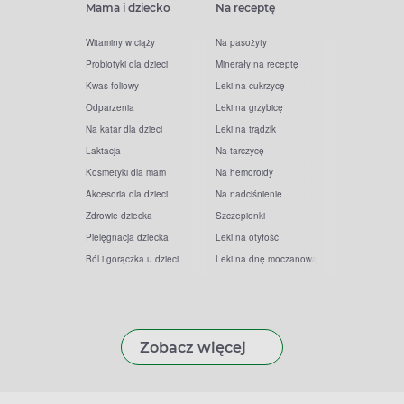
Mama i dziecko
Na receptę
Witaminy w ciąży
Na pasożyty
Probiotyki dla dzieci
Minerały na receptę
Kwas foliowy
Leki na cukrzycę
Odparzenia
Leki na grzybicę
Na katar dla dzieci
Leki na trądzik
Laktacja
Na tarczycę
Kosmetyki dla mam
Na hemoroidy
Akcesoria dla dzieci
Na nadciśnienie
Zdrowie dziecka
Szczepionki
Pielęgnacja dziecka
Leki na otyłość
Ból i gorączka u dzieci
Leki na dnę moczanową
Zobacz więcej