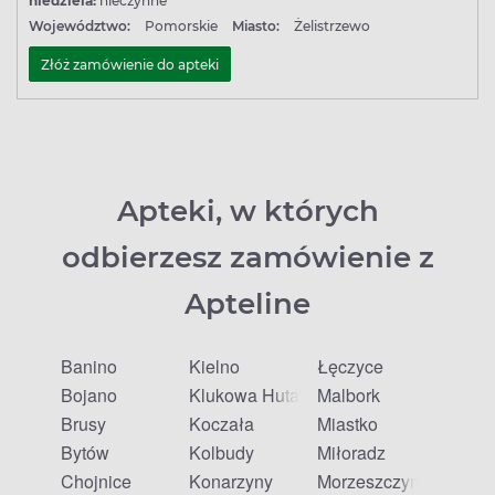
niedziela:
nieczynne
Województwo:
Pomorskie
Miasto:
Żelistrzewo
Złóż zamówienie do apteki
Apteki, w których
odbierzesz zamówienie z
Apteline
Banino
Kielno
Łęczyce
Bojano
Klukowa Huta
Malbork
Brusy
Koczała
Miastko
Bytów
Kolbudy
Miłoradz
Chojnice
Konarzyny
Morzeszczyn