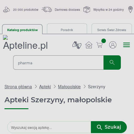
20 000 produktów
Darmowa dostawa
Wysyłka w 24 godziny
Poradnik
Serwis Świat Zdrowia
Katalog produktów
sztuk
Strona główna
Apteki
Małopolskie
Szerzyny
Apteki Szerzyny, małopolskie
Szukaj