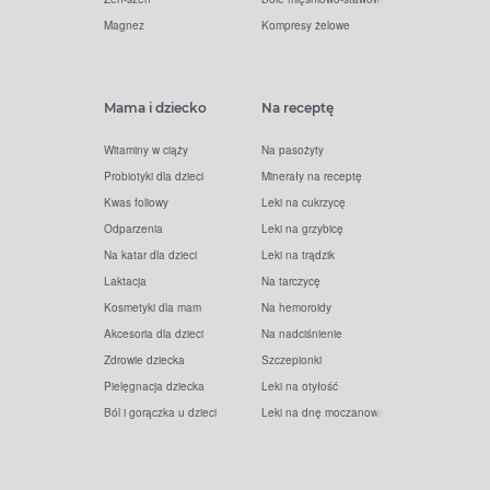
Magnez
Kompresy żelowe
Mama i dziecko
Na receptę
Witaminy w ciąży
Na pasożyty
Probiotyki dla dzieci
Minerały na receptę
Kwas foliowy
Leki na cukrzycę
Odparzenia
Leki na grzybicę
Na katar dla dzieci
Leki na trądzik
Laktacja
Na tarczycę
Kosmetyki dla mam
Na hemoroidy
Akcesoria dla dzieci
Na nadciśnienie
Zdrowie dziecka
Szczepionki
Pielęgnacja dziecka
Leki na otyłość
Ból i gorączka u dzieci
Leki na dnę moczanową