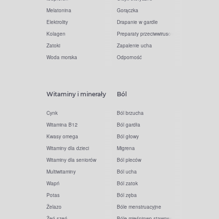
Melatonina
Gorączka
Elektrolity
Drapanie w gardle
Kolagen
Preparaty przeciwwirusowe
Zatoki
Zapalenie ucha
Woda morska
Odporność
Witaminy i minerały
Ból
Cynk
Ból brzucha
Witamina B12
Ból gardła
Kwasy omega
Ból głowy
Witaminy dla dzieci
Migrena
Witaminy dla seniorów
Ból pleców
Multiwitaminy
Ból ucha
Wapń
Ból zatok
Potas
Ból zęba
Żelazo
Bóle menstruacyjne
Żeń-szeń
Bóle mięśniowo-stawowe