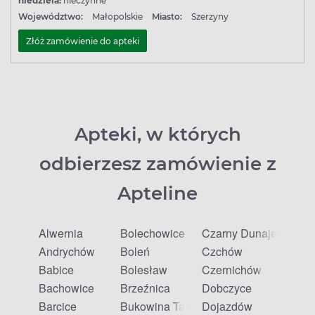
niedziela:
nieczynne
Województwo:
Małopolskie
Miasto:
Szerzyny
Złóż zamówienie do apteki
Apteki, w których
odbierzesz zamówienie z
Apteline
Alwernia
Bolechowice
Czarny Dunajec
Andrychów
Boleń
Czchów
Babice
Bolesław
Czernichów
Bachowice
Brzeźnica
Dobczyce
Barcice
Bukowina Tatrzańska
Dojazdów