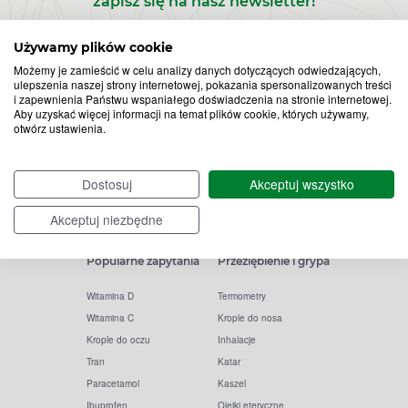
zapisz się na nasz newsletter!
Zapisz
Używamy plików cookie
Możemy je zamieścić w celu analizy danych dotyczących odwiedzających,
do
ulepszenia naszej strony internetowej, pokazania spersonalizowanych treści
i zapewnienia Państwu wspaniałego doświadczenia na stronie internetowej.
Chcę otrzymywać newsletter Apteline
*
rozwiń>
Aby uzyskać więcej informacji na temat plików cookie, których używamy,
newslettera
otwórz ustawienia.
Dostosuj
Akceptuj wszystko
Akceptuj niezbędne
Popularne zapytania
Przeziębienie i grypa
Witamina D
Termometry
Witamina C
Krople do nosa
Krople do oczu
Inhalacje
Tran
Katar
Paracetamol
Kaszel
Ibuprofen
Olejki eteryczne