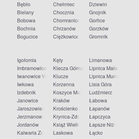
Bębło
Chełmiec
Dziewin
Bielany
Chocznia
Gnojnik
Bobowa
Chomranice
Gorlice
Bochnia
Chrzanów
Gorzków
Bogucice
Ciężkowice
Gromnik
Igołomia
Kęty
Limanowa
Imbramowice
Klecza Górna
Lipnica Mała
Iwanowice Włościańskie
Klucze
Lipnica Murowana
Iwkowa
Korzenna
Lisia Góra
Izdebnik
Koszyce Małe
Ludźmierz
Janowice
Kraków
Łabowa
Jaroszowiec
Krościenko nad Dunajcem
Łapanów
Jerzmanowice
Krynica-Zdrój
Łapczyca
Jordanów
Książ Wielki
Łapsze Niżne
Kalwaria Zebrzydowska
Laskowa
Łącko