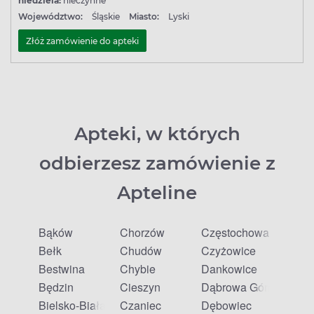
niedziela:
nieczynne
Województwo:
Śląskie
Miasto:
Lyski
Złóż zamówienie do apteki
Apteki, w których
odbierzesz zamówienie z
Apteline
Bąków
Chorzów
Częstochowa
Bełk
Chudów
Czyżowice
Bestwina
Chybie
Dankowice
Będzin
Cieszyn
Dąbrowa Górnicza
Bielsko-Biała
Czaniec
Dębowiec