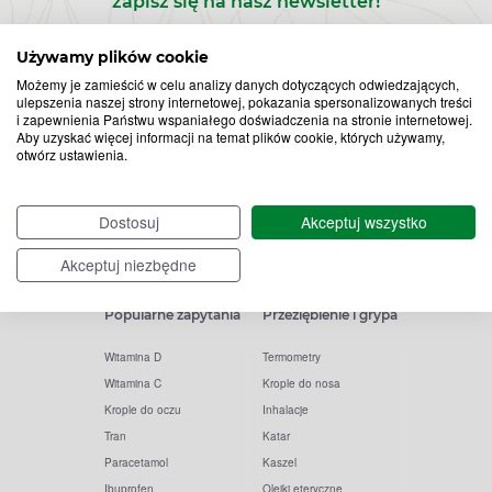
zapisz się na nasz newsletter!
Zapisz
Używamy plików cookie
Możemy je zamieścić w celu analizy danych dotyczących odwiedzających,
do
ulepszenia naszej strony internetowej, pokazania spersonalizowanych treści
i zapewnienia Państwu wspaniałego doświadczenia na stronie internetowej.
Chcę otrzymywać newsletter Apteline
rozwiń>
*
Aby uzyskać więcej informacji na temat plików cookie, których używamy,
newslettera
otwórz ustawienia.
Dostosuj
Akceptuj wszystko
Akceptuj niezbędne
Popularne zapytania
Przeziębienie i grypa
Witamina D
Termometry
Witamina C
Krople do nosa
Krople do oczu
Inhalacje
Tran
Katar
Paracetamol
Kaszel
Ibuprofen
Olejki eteryczne