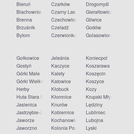
Bieruń
Czarków
Drogomyśl
Blachownia
Czarny Las
Gierałtowice
Brenna
Czechowice-Dziedzice
Gliwice
Brzuśnik
Czeladź
Godów
Bytom
Czerwionka-Leszczyny
Golasowice
Gołkowice
Jeleśnia
Koniecpol
Gostyń
Kaczyce
Koszarawa
Górki Małe
Kalety
Koszęcin
Górki Wielkie
Katowice
Koszyce
Herby
Kłobuck
Kozy
Huta Stara B
Kłomnice
Krupski Młyn
Jasienica
Knurów
Lędziny
Jastrzębie-Zdrój
Kobiernice
Lubliniec
Jaworze
Kochanowice
Lubojna
Jaworzno
Kolonia Poczesna
Lyski