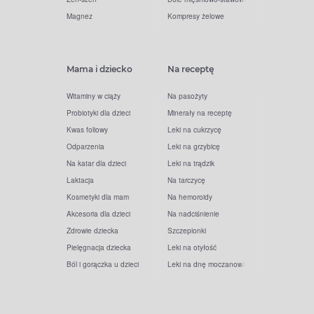
Magnez
Kompresy żelowe
Mama i dziecko
Na receptę
Witaminy w ciąży
Na pasożyty
Probiotyki dla dzieci
Minerały na receptę
Kwas foliowy
Leki na cukrzycę
Odparzenia
Leki na grzybicę
Na katar dla dzieci
Leki na trądzik
Laktacja
Na tarczycę
Kosmetyki dla mam
Na hemoroidy
Akcesoria dla dzieci
Na nadciśnienie
Zdrowie dziecka
Szczepionki
Pielęgnacja dziecka
Leki na otyłość
Ból i gorączka u dzieci
Leki na dnę moczanową