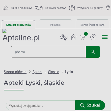
20 000 produktów
Darmowa dostawa
Wysyłka w 24 godziny
Poradnik
Serwis Świat Zdrowia
Katalog produktów
sztuk
Strona główna
Apteki
Śląskie
Lyski
Apteki Lyski, śląskie
Szukaj