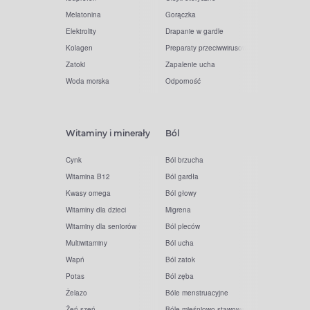
Melatonina
Gorączka
Elektrolity
Drapanie w gardle
Kolagen
Preparaty przeciwwirusowe
Zatoki
Zapalenie ucha
Woda morska
Odporność
Witaminy i minerały
Ból
Cynk
Ból brzucha
Witamina B12
Ból gardła
Kwasy omega
Ból głowy
Witaminy dla dzieci
Migrena
Witaminy dla seniorów
Ból pleców
Multiwitaminy
Ból ucha
Wapń
Ból zatok
Potas
Ból zęba
Żelazo
Bóle menstruacyjne
Żeń-szeń
Bóle mięśniowo-stawowe