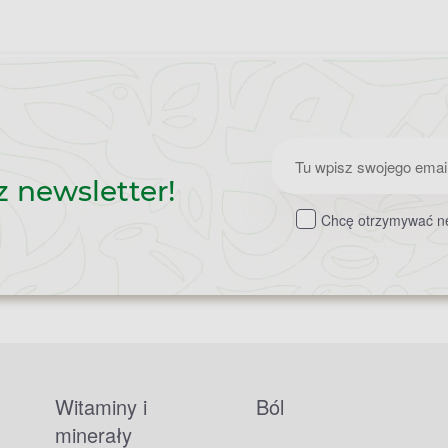
Zapisz
z newsletter!
do
Chcę otrzymywać ne
newslettera
Witaminy i
Ból
minerały