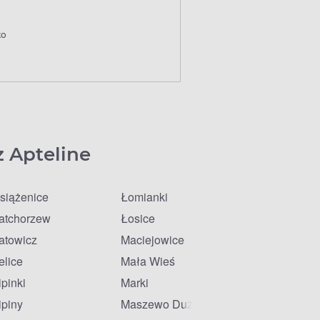
ko
z Apteline
siążenice
Łomianki
atchorzew
Łosice
atowicz
Maciejowice
elice
Mała Wieś
ipinki
Marki
ipiny
Maszewo Duże