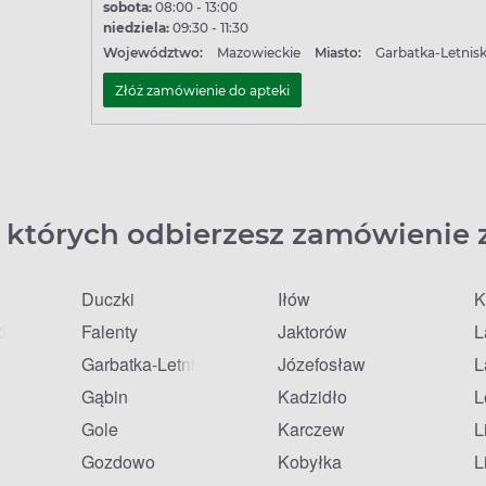
sobota:
08:00 - 13:00
niedziela:
09:30 - 11:30
Województwo:
Mazowieckie
Miasto:
Garbatka-Letnis
Złóż zamówienie do apteki
 których odbierzesz zamówienie 
Duczki
Iłów
K
fów
Falenty
Jaktorów
L
Garbatka-Letnisko
Józefosław
L
Gąbin
Kadzidło
L
Gole
Karczew
L
Gozdowo
Kobyłka
L