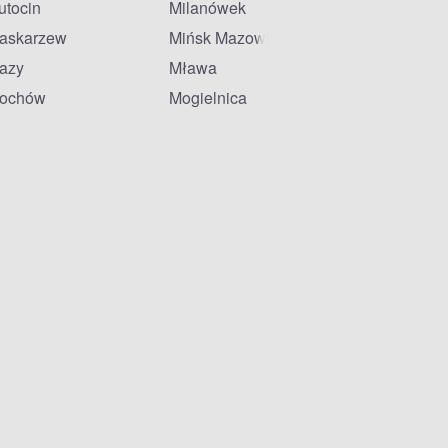
utocin
Milanówek
askarzew
Mińsk Mazowiecki
azy
Mława
ochów
Mogielnica