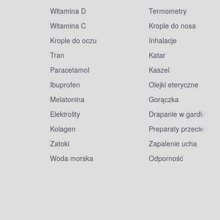
Witamina D
Termometry
Witamina C
Krople do nosa
Krople do oczu
Inhalacje
Tran
Katar
Paracetamol
Kaszel
Ibuprofen
Olejki eteryczne
Melatonina
Gorączka
Elektrolity
Drapanie w gardle
Kolagen
Preparaty przeciwwiru
Zatoki
Zapalenie ucha
Woda morska
Odporność