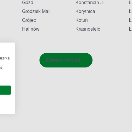
Gózd
Konstancin-Jeziorna
L
Grodzisk Mazowiecki
Korytnica
Ł
onia
Grójec
Kotuń
Ł
Halinów
Krasnosielc
Ł
szenia
Zobacz więcej
cej