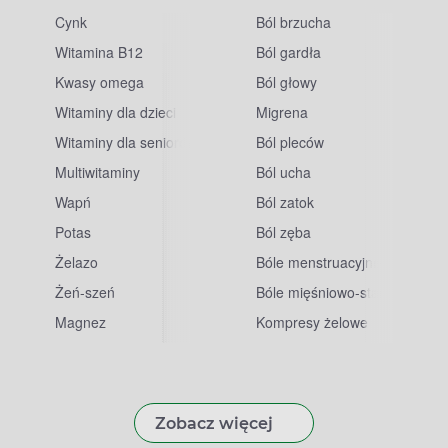
Cynk
Ból brzucha
Witamina B12
Ból gardła
Kwasy omega
Ból głowy
Witaminy dla dzieci
Migrena
Witaminy dla seniorów
Ból pleców
Multiwitaminy
Ból ucha
Wapń
Ból zatok
Potas
Ból zęba
sowe
Żelazo
Bóle menstruacyjne
Żeń-szeń
Bóle mięśniowo-stawowe
Magnez
Kompresy żelowe
Zobacz więcej