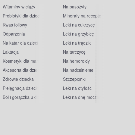
Witaminy w ciąży
Na pasożyty
Probiotyki dla dzieci
Minerały na receptę
Kwas foliowy
Leki na cukrzycę
Odparzenia
Leki na grzybicę
Na katar dla dzieci
Leki na trądzik
Laktacja
Na tarczycę
Kosmetyki dla mam
Na hemoroidy
Akcesoria dla dzieci
Na nadciśnienie
Zdrowie dziecka
Szczepionki
Pielęgnacja dziecka
Leki na otyłość
Ból i gorączka u dzieci
Leki na dnę moczanową