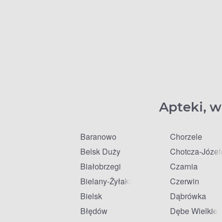
Apteki, w
Baranowo
Chorzele
Belsk Duży
Chotcza-Józe
Białobrzegi
Czarnia
Bielany-Żyłaki
Czerwin
Bielsk
Dąbrówka
Błędów
Dębe Wielkie