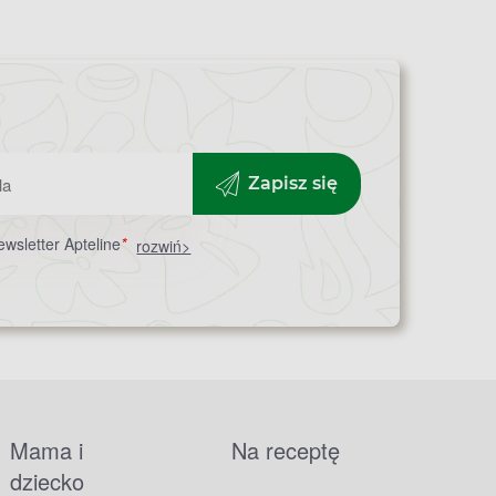
Zapisz się
wsletter Apteline
*
rozwiń>
Mama i
Na receptę
dziecko