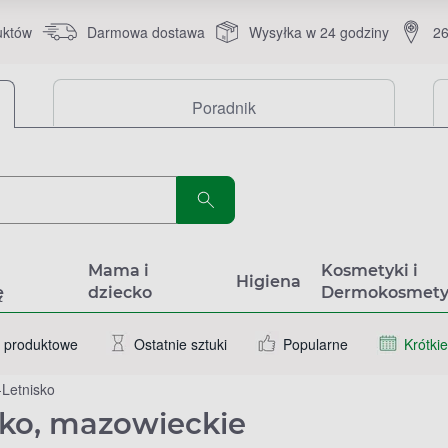
uktów
Darmowa dostawa
Wysyłka w 24 godziny
26
Poradnik
a
Mama i
Kosmetyki i
Higiena
ę
dziecko
Dermokosmety
 produktowe
Ostatnie sztuki
Popularne
Krótkie
Letnisko
sko, mazowieckie