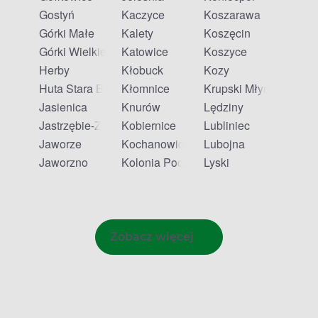
Gostyń
Kaczyce
Koszarawa
Górki Małe
Kalety
Koszęcin
Górki Wielkie
Katowice
Koszyce
Herby
Kłobuck
Kozy
Huta Stara B
Kłomnice
Krupski Młyn
Jasienica
Knurów
Lędziny
Jastrzębie-Zdrój
Kobiernice
Lubliniec
Jaworze
Kochanowice
Lubojna
Jaworzno
Kolonia Poczesna
Lyski
Zobacz więcej