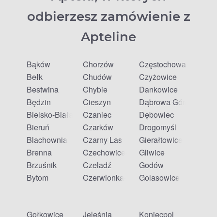
odbierzesz zamówienie z
Apteline
Bąków
Chorzów
Częstochowa
Bełk
Chudów
Czyżowice
Bestwina
Chybie
Dankowice
Będzin
Cieszyn
Dąbrowa Górnicza
Bielsko-Biała
Czaniec
Dębowiec
Bieruń
Czarków
Drogomyśl
Blachownia
Czarny Las
Gierałtowice
Brenna
Czechowice-Dziedzice
Gliwice
Brzuśnik
Czeladź
Godów
Bytom
Czerwionka-Leszczyny
Golasowice
Gołkowice
Jeleśnia
Koniecpol