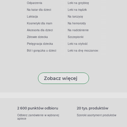
Odparzenia
Leki na grzybicę
Na katar dla dzieci
Leki na trądzik
Laktacja
Na tarczycę
Kosmetyki dla mam
Na hemoroidy
Akcesoria dla dzieci
Na nadciśnienie
Zdrowie dziecka
Szczepionki
Pielęgnacja dziecka
Leki na otyłość
Ból i gorączka u dzieci
Leki na dnę moczanową
Zobacz więcej
2 600 punktów odbioru
20 tys. produktów
Odbierz zamówienie w wybranej
Szeroki asortyment produktów
aptece