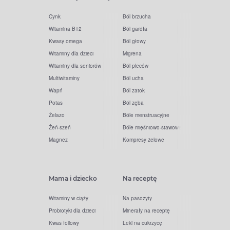
Cynk
Ból brzucha
Witamina B12
Ból gardła
Kwasy omega
Ból głowy
Witaminy dla dzieci
Migrena
Witaminy dla seniorów
Ból pleców
Multiwitaminy
Ból ucha
Wapń
Ból zatok
Potas
Ból zęba
Żelazo
Bóle menstruacyjne
Żeń-szeń
Bóle mięśniowo-stawowe
Magnez
Kompresy żelowe
Mama i dziecko
Na receptę
Witaminy w ciąży
Na pasożyty
Probiotyki dla dzieci
Minerały na receptę
Kwas foliowy
Leki na cukrzycę