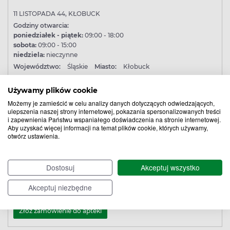
11 LISTOPADA 44, KŁOBUCK
Godziny otwarcia:
poniedziałek - piątek:
09:00 - 18:00
sobota:
09:00 - 15:00
niedziela:
nieczynne
Województwo:
Śląskie
Miasto:
Kłobuck
Złóż zamówienie do apteki
Używamy plików cookie
Możemy je zamieścić w celu analizy danych dotyczących odwiedzających,
ulepszenia naszej strony internetowej, pokazania spersonalizowanych treści
i zapewnienia Państwu wspaniałego doświadczenia na stronie internetowej.
APTEKA
Aby uzyskać więcej informacji na temat plików cookie, których używamy,
otwórz ustawienia.
SZKOLNA 4, BESTWINA
Godziny otwarcia:
poniedziałek - piątek:
08:00 - 18:00
Dostosuj
Akceptuj wszystko
sobota:
08:00 - 13:00
niedziela:
nieczynne
Akceptuj niezbędne
Województwo:
Śląskie
Miasto:
Bestwina
Złóż zamówienie do apteki