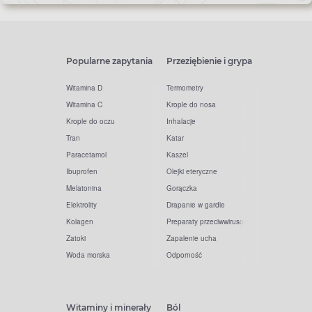
Popularne zapytania
Przeziębienie i grypa
Witamina D
Termometry
Witamina C
Krople do nosa
Krople do oczu
Inhalacje
Tran
Katar
Paracetamol
Kaszel
Ibuprofen
Olejki eteryczne
Melatonina
Gorączka
Elektrolity
Drapanie w gardle
Kolagen
Preparaty przeciwwirusowe
Zatoki
Zapalenie ucha
Woda morska
Odporność
Witaminy i minerały
Ból