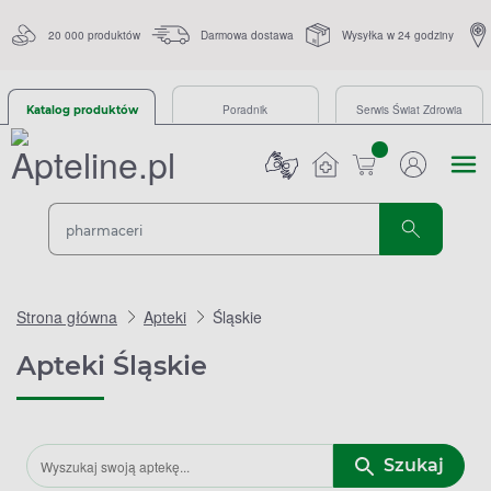
20 000 produktów
Darmowa dostawa
Wysyłka w 24 godziny
Poradnik
Serwis Świat Zdrowia
Katalog produktów
sztuk
Strona główna
Apteki
Śląskie
Apteki Śląskie
Szukaj