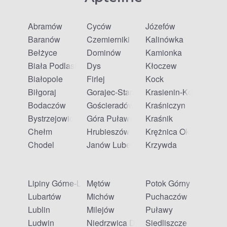
Abramów
Cyców
Józefów
Baranów
Czemierniki
Kalinówka
Bełżyce
Dominów
Kamionka
Biała Podlaska
Dys
Kłoczew
Białopole
Firlej
Kock
Biłgoraj
Gorajec-Stara Wieś
Krasienin-Kolonia
Bodaczów
Gościeradów Ukazowy
Kraśniczyn
Bystrzejowice Pierwsze
Góra Puławska
Kraśnik
Chełm
Hrubieszów
Krężnica Okrągła
Chodel
Janów Lubelski
Krzywda
Lipiny Górne-Lewki
Mętów
Potok Górny
Lubartów
Michów
Puchaczów
Lublin
Milejów
Puławy
Ludwin
Niedrzwica Duża
Siedliszcze