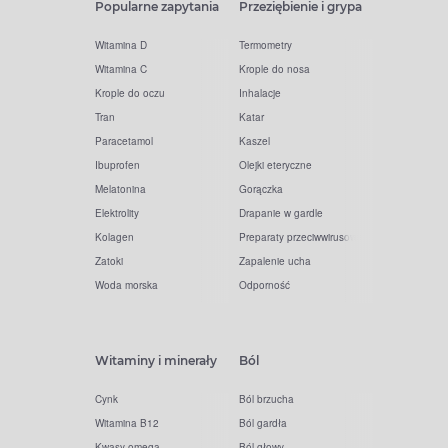
Popularne zapytania
Przeziębienie i grypa
Witamina D
Termometry
Witamina C
Krople do nosa
Krople do oczu
Inhalacje
Tran
Katar
Paracetamol
Kaszel
Ibuprofen
Olejki eteryczne
Melatonina
Gorączka
Elektrolity
Drapanie w gardle
Kolagen
Preparaty przeciwwirusowe
Zatoki
Zapalenie ucha
Woda morska
Odporność
Witaminy i minerały
Ból
Cynk
Ból brzucha
Witamina B12
Ból gardła
Kwasy omega
Ból głowy