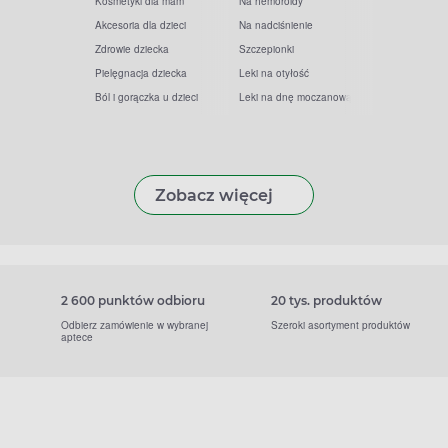
Kosmetyki dla mam
Na hemoroidy
Akcesoria dla dzieci
Na nadciśnienie
Zdrowie dziecka
Szczepionki
Pielęgnacja dziecka
Leki na otyłość
Ból i gorączka u dzieci
Leki na dnę moczanową
Zobacz więcej
2 600 punktów odbioru
20 tys. produktów
Odbierz zamówienie w wybranej
Szeroki asortyment produktów
aptece