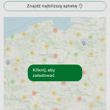
Wyboru placówki, w której chcesz zrealizować swoją
rezerwację z Apteline.pl, dokonujesz na etapie składania
Znajdź najbliższą aptekę
rezerwacji online. Produkty są gotowe do odbioru w
momencie, gdy otrzymasz SMS z potwierdzeniem.
Za zamówione produkty zapłacisz na miejscu, podczas ich
odbioru. Jeśli w Twojej rezerwacji znalazły się leki na
receptę, pamiętaj, że musi być ona ważna w dniu odbioru
leków.
Apteki w Puławach – godziny otwarcia
Apteka w Puławach mieszcząca się przy ulicy
Piłsudskiego 25 jest czynna w godzinach 8.00-19.00 od
poniedziałku do piątku oraz od 8.00 do 14.00 w soboty.
Apteka na ulicy Norwida 22 jest czynna od poniedziałku
do piątku między 8.00 a 20.00 oraz w soboty w godzinach
8.00-14.00. Apteka przy Szpitalu to placówka otwarta 24
godziny na dobę przez 7 dni w tygodniu.