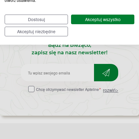
otwórz ustawienia.
Dostosuj
Akceptuj wszystko
Akceptuj niezbędne
Bądź na bieżąco,
zapisz się na nasz newsletter!
Zapisz
do
Chcę otrzymywać newsletter Apteline
*
rozwiń>
newslettera