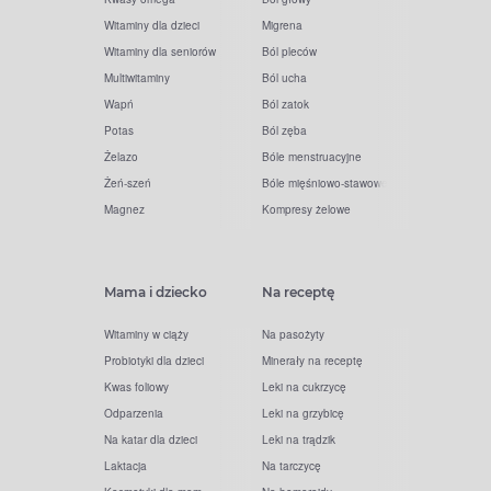
Witaminy dla dzieci
Migrena
Witaminy dla seniorów
Ból pleców
Multiwitaminy
Ból ucha
Wapń
Ból zatok
Potas
Ból zęba
Żelazo
Bóle menstruacyjne
Żeń-szeń
Bóle mięśniowo-stawowe
Magnez
Kompresy żelowe
Mama i dziecko
Na receptę
Witaminy w ciąży
Na pasożyty
Probiotyki dla dzieci
Minerały na receptę
Kwas foliowy
Leki na cukrzycę
Odparzenia
Leki na grzybicę
Na katar dla dzieci
Leki na trądzik
Laktacja
Na tarczycę