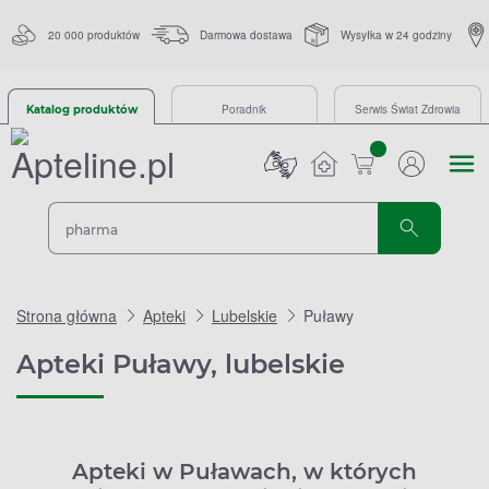
20 000 produktów
Darmowa dostawa
Wysyłka w 24 godziny
Poradnik
Serwis Świat Zdrowia
Katalog produktów
sztuk
Strona główna
Apteki
Lubelskie
Puławy
Apteki Puławy, lubelskie
Apteki w Puławach, w których