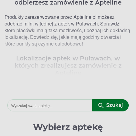
odbierzesz zamówienie z Apteline
Produkty zarezerwowane przez Apteline.pl możesz
odebrać m.in. w jednej z aptek w Puławach. Sprawdź,
które placówki mają taką możliwość, i poznaj ich dokładną
lokalizację. Dowiedz się, jakie mają godziny otwarcia i
które punkty są czynne całodobowo!
Lokalizacje aptek w Puławach, w
których zrealizujesz zamówienie z
Apteline
W Puławach 3 apteki zajmują się obsługą rezerwacji z
Apteline.pl. Oto lista placówek, w których odbierzesz
zarezerwowane produkty!
Szukaj
Apteka na ulicy Piłsudskiego 25, 24-100 Puławy
Apteka na ulicy Norwida 22, 24-100 Puławy
Wybierz aptekę
Apteka przy Szpitalu – Bema 1, 24-100 Puławy