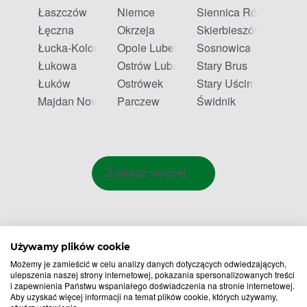
Łaszczów
Niemce
Siennica Różana
Łęczna
Okrzeja
Skierbieszów
Łucka-Kolonia
Opole Lubelskie
Sosnowica
Łukowa
Ostrów Lubelski
Stary Brus
Łuków
Ostrówek
Stary Uścimów
Majdan Nowy
Parczew
Świdnik
Zobacz więcej
Używamy plików cookie
Możemy je zamieścić w celu analizy danych dotyczących odwiedzających,
ulepszenia naszej strony internetowej, pokazania spersonalizowanych treści
i zapewnienia Państwu wspaniałego doświadczenia na stronie internetowej.
Aby uzyskać więcej informacji na temat plików cookie, których używamy,