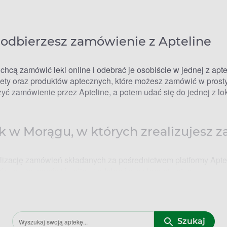
 odbierzesz zamówienie z Apteline
chcą zamówić leki online i odebrać je osobiście w jednej z apte
ety oraz produktów aptecznych, które możesz zamówić w prosty
yć zamówienie przez Apteline, a potem udać się do jednej z lok
ek w Morągu, w których zrealizujesz 
alizację zamówień składanych za pośrednictwem platformy Aptel
które może zamówić online i odebrać w wybranej aptece.
 receptę, suplementów diety czy kosmetyków aptecznych, Aptel
.
otwarcia
Szukaj