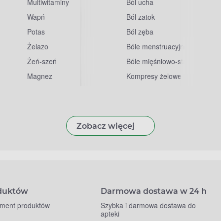
Multiwitaminy
Ból ucha
Wapń
Ból zatok
Potas
Ból zęba
sowe
Żelazo
Bóle menstruacyjne
Żeń-szeń
Bóle mięśniowo-stawowe
Magnez
Kompresy żelowe
Zobacz więcej
oduktów
Darmowa dostawa w 24 h
yment produktów
Szybka i darmowa dostawa do
apteki