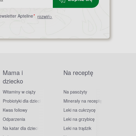
wsletter Apteline
*
rozwiń>
Mama i
Na receptę
dziecko
Witaminy w ciąży
Na pasożyty
Probiotyki dla dzieci
Minerały na receptę
Kwas foliowy
Leki na cukrzycę
Odparzenia
Leki na grzybicę
Na katar dla dzieci
Leki na trądzik