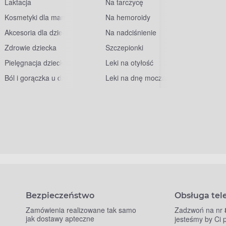
Laktacja
Na tarczycę
Kosmetyki dla mam
Na hemoroidy
Akcesoria dla dzieci
Na nadciśnienie
Zdrowie dziecka
Szczepionki
Pielęgnacja dziecka
Leki na otyłość
Ból i gorączka u dzieci
Leki na dnę moczanową
Bezpieczeństwo
Obsługa tel
Zamówienia realizowane tak samo
Zadzwoń na nr
jak dostawy apteczne
jesteśmy by Ci