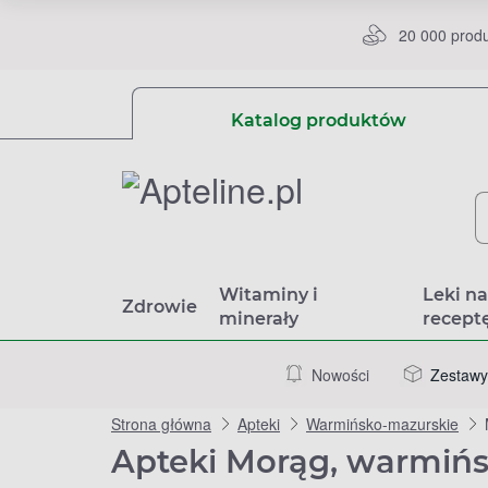
20 000 prod
Katalog produktów
Witaminy i
Leki n
Zdrowie
minerały
recept
Nowości
Zestawy
Strona główna
Apteki
Warmińsko-mazurskie
Apteki Morąg, warmiń