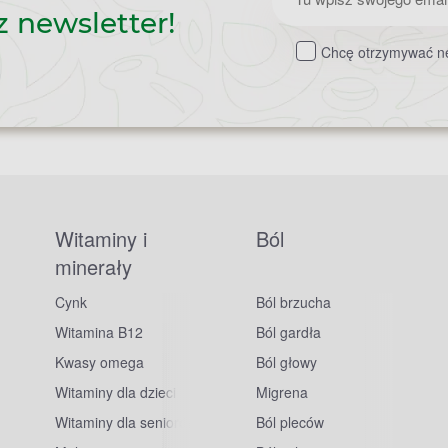
z newsletter!
do
Chcę otrzymywać ne
newslettera
Witaminy i
Ból
minerały
Cynk
Ból brzucha
Witamina B12
Ból gardła
Kwasy omega
Ból głowy
Witaminy dla dzieci
Migrena
Witaminy dla seniorów
Ból pleców