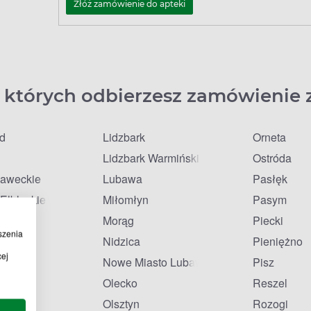
Złóż zamówienie do apteki
 których odbierzesz zamówienie 
łd
Lidzbark
Orneta
Lidzbark Warmiński
Ostróda
ławeckie
Lubawa
Pasłęk
Elbląskie
Miłomłyn
Pasym
Morąg
Piecki
szenia
Nidzica
Pieniężno
cej
Nowe Miasto Lubawskie
Pisz
Olecko
Reszel
Olsztyn
Rozogi