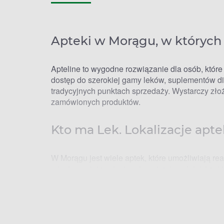
Apteki w Morągu, w których
Apteline to wygodne rozwiązanie dla osób, które 
dostęp do szerokiej gamy leków, suplementów di
tradycyjnych punktach sprzedaży. Wystarczy złoż
zamówionych produktów.
Kto ma Lek. Lokalizacje apt
W Morągu jest wiele aptek, które umożliwiają re
miasta ma łatwy dostęp do potrzebnych leków, 
Niezależnie od tego, czy potrzebujesz leków na
produktów w jednym z wielu punktów w mieście
Apteki w Morągu – godziny 