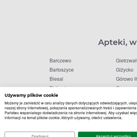
Apteki, w
Barczewo
Gietrzwa
Bartoszyce
Giżycko
Biesal
Górowo I
Biskupiec
Gronowo 
Używamy plików cookie
Braniewo
Iława
Możemy je zamieścić w celu analizy danych dotyczących odwiedzających, ulep
Dąbrówno
Kętrzyn
naszej strony internetowej, pokazania spersonalizowanych treści i zapewnienia
Państwu wspaniałego doświadczenia na stronie internetowej. Aby uzyskać wię
Dobre Miasto
Kisielice
informacji na temat plików cookie, których używamy, otwórz ustawienia.
Dywity
Klewki
Elbląg
Korsze
Dostosuj
Akceptuj wszystko