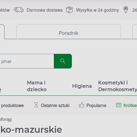
uktów
Darmowa dostawa
Wysyłka w 24 godziny
26
Poradnik
a
Mama i
Kosmetyki i
Higiena
ę
dziecko
Dermokosmety
 produktowe
Ostatnie sztuki
Popularne
Krótkie
Morąg
sko-mazurskie