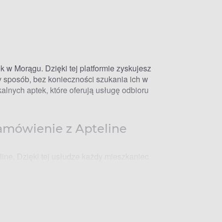
k w Morągu. Dzięki tej platformie zyskujesz
 sposób, bez konieczności szukania ich w
alnych aptek, które oferują usługę odbioru
zamówienie z Apteline
ine. Dzięki tej usłudze każdy mieszkaniec
ine umożliwia wygodne zamówienie i odbiór tych