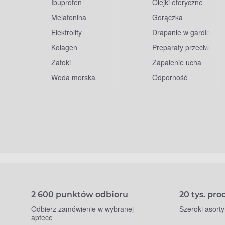
Ibuprofen
Olejki eteryczne
Melatonina
Gorączka
Elektrolity
Drapanie w gardle
Kolagen
Preparaty przeciwwiru
Zatoki
Zapalenie ucha
Woda morska
Odporność
2 600 punktów odbioru
20 tys. pr
Odbierz zamówienie w wybranej
Szeroki asort
aptece