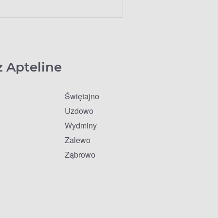
z Apteline
Świętajno
Uzdowo
Wydminy
Zalewo
Ząbrowo