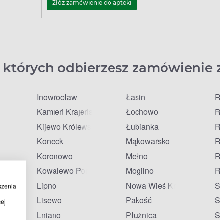
Złóż zamówienie do apteki
 których odbierzesz zamówienie 
Inowrocław
Łasin
R
Kamień Krajeński
Łochowo
R
Kijewo Królewskie
Łubianka
R
Koneck
Mąkowarsko
R
Koronowo
Mełno
R
ń
Kowalewo Pomorskie
Mogilno
R
Lipno
Nowa Wieś Królewska
S
szenia
Lisewo
Pakość
S
cej
Lniano
Płużnica
S