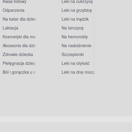
Kwas foliowy
Leki na cukrzycę
Odparzenia
Leki na grzybicę
Na katar dla dzieci
Leki na trądzik
Laktacja
Na tarczycę
Kosmetyki dla mam
Na hemoroidy
Akcesoria dla dzieci
Na nadciśnienie
Zdrowie dziecka
Szczepionki
Pielęgnacja dziecka
Leki na otyłość
Ból i gorączka u dzieci
Leki na dnę moczanową