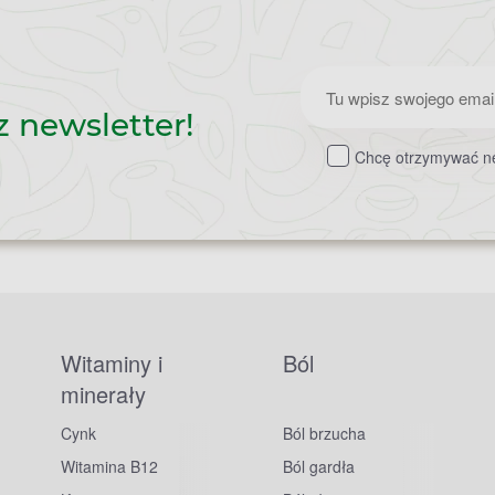
Zapisz
z newsletter!
do
Chcę otrzymywać ne
newslettera
Witaminy i
Ból
minerały
Cynk
Ból brzucha
Witamina B12
Ból gardła