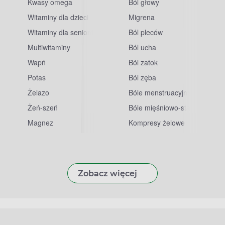
Kwasy omega
Ból głowy
Witaminy dla dzieci
Migrena
Witaminy dla seniorów
Ból pleców
Multiwitaminy
Ból ucha
Wapń
Ból zatok
Potas
Ból zęba
sowe
Żelazo
Bóle menstruacyjne
Żeń-szeń
Bóle mięśniowo-stawowe
Magnez
Kompresy żelowe
Zobacz więcej