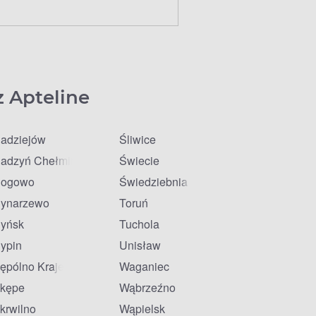
z Apteline
adziejów
Śliwice
adzyń Chełmiński
Świecie
ogowo
Świedziebnia
ynarzewo
Toruń
yńsk
Tuchola
ypin
Unisław
ępólno Krajeńskie
Waganiec
kępe
Wąbrzeźno
krwilno
Wąpielsk