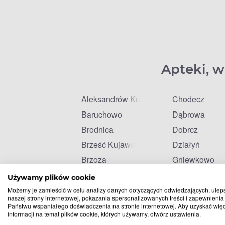
Apteki, w
Aleksandrów Kujawski
Chodecz
Baruchowo
Dąbrowa
Brodnica
Dobrcz
Brześć Kujawski
Działyń
Brzoza
Gniewkowo
Bydgoszcz
Golub-Dobrzy
Używamy plików cookie
Bysław
Gostycyn
Możemy je zamieścić w celu analizy danych dotyczących odwiedzających, ulep
naszej strony internetowej, pokazania spersonalizowanych treści i zapewnienia
Bytoń
Górsk
Państwu wspaniałego doświadczenia na stronie internetowej. Aby uzyskać wię
informacji na temat plików cookie, których używamy, otwórz ustawienia.
Chełmża
Grudziądz