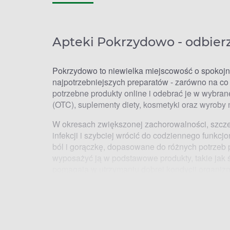
Apteki Pokrzydowo - odbierz
Pokrzydowo to niewielka miejscowość o spokojny
najpotrzebniejszych preparatów - zarówno na co 
potrzebne produkty online i odebrać je w wybra
(OTC), suplementy diety,
kosmetyki
oraz wyroby 
W okresach zwiększonej zachorowalności, szczeg
infekcji i szybciej wrócić do codziennego funk
ból i gorączkę, dopasowane do różnych potrzeb
wyposażyć ją w podstawowe produkty, takie jak
pomagają w utrzymaniu dobrej kondycji organizm
Natomiast w okresie pylenia łatwo znaleźć odp
Apteki Pokrzydowo - jak ode