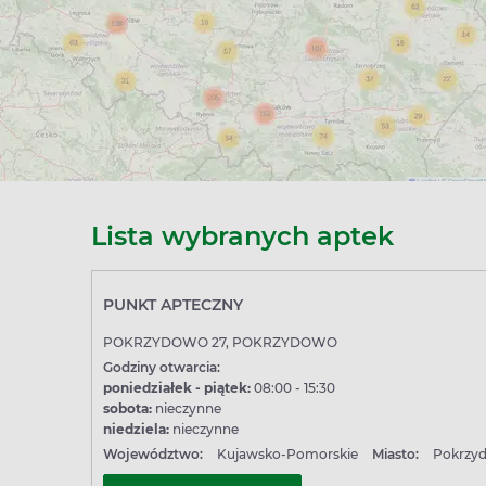
ny otwarcia, szczególnie jeśli planujesz odbiór wieczorem lub
 leki już dziś.
ia o Apteki w Pokrzydowie
i z odbiorem w aptece w Pokrzydowie?
ę leków z odbiorem w aptece stacjonarnej. W Pokrzydowie znajdz
Lista wybranych aptek
rzydowie są czynne w niedzielę?
PUNKT APTECZNY
owane. Część placówek jest czynna również w niedzielę - spra
POKRZYDOWO 27, POKRZYDOWO
Godziny otwarcia:
poniedziałek - piątek:
08:00 - 15:30
sobota:
nieczynne
niedziela:
nieczynne
Województwo:
Kujawsko-Pomorskie
Miasto:
Pokrzy