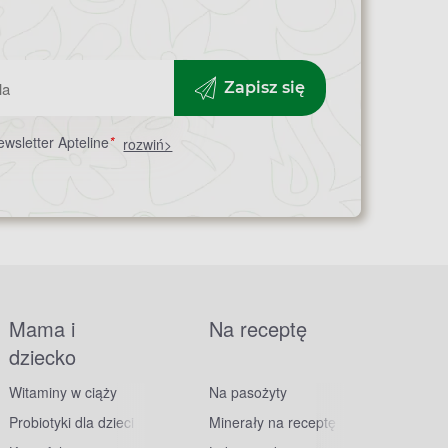
Zapisz się
wsletter Apteline
*
rozwiń>
Mama i
Na receptę
dziecko
Witaminy w ciąży
Na pasożyty
Probiotyki dla dzieci
Minerały na receptę