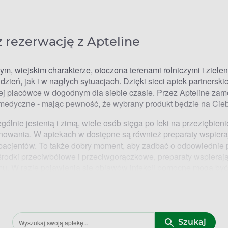
 rezerwację z Apteline
m, wiejskim charakterze, otoczona terenami rolniczymi i ziele
dzień, jak i w nagłych sytuacjach. Dzięki sieci aptek partner
nej placówce w dogodnym dla siebie czasie. Przez Apteline za
medyczne - mając pewność, że wybrany produkt będzie na Cieb
ólnie jesienią i zimą, wiele osób sięga po
leki na przeziębieni
cjonowania. W aptekach w dostępne są również preparaty wspier
 pacjentów. To także dobry moment, aby zadbać o odpowiednie
 środki przeciwbólowe i przeciwgorączkowe,
preparaty wspieraj
u. W razie pojawienia się objawów infekcji pomocne mogą być 
owiednie
leki na alergię
, które pomagają złagodzić takie objawy 
brać rezerwację z Apteline?
Szukaj