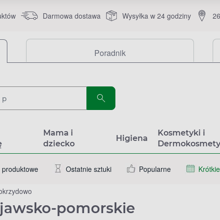
uktów
Darmowa dostawa
Wysyłka w 24 godziny
26
Poradnik
a
Mama i
Kosmetyki i
Higiena
ę
dziecko
Dermokosmety
 produktowe
Ostatnie sztuki
Popularne
Krótkie
okrzydowo
ujawsko-pomorskie