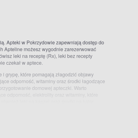
nią. Apteki w Pokrzydowie zapewniają dostęp do
skich Apteline możesz wygodnie zarezerwować
mówisz
leki na receptę (Rx)
, leki bez recepty
ie czekał w aptece.
e i grypę
, które pomagają złagodzić objawy
ające odporność,
witaminy
oraz środki łagodzące
 przygotowanie domowej apteczki. Warto
ące odporność
,
elektrolity
oraz witaminy, które
również leki na kaszel oraz
środki na katar
.
jak kichanie, wodnisty katar czy łzawienie oczu.