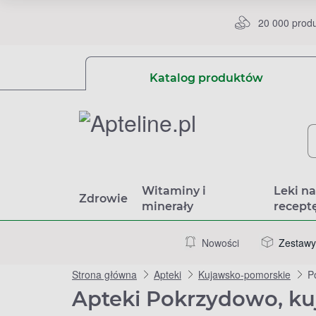
20 000 prod
Katalog produktów
Witaminy i
Leki n
Zdrowie
minerały
recept
Nowości
Zestawy
Strona główna
Apteki
Kujawsko-pomorskie
P
Apteki Pokrzydowo, k