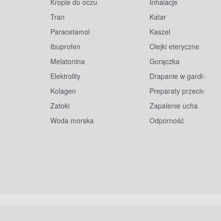
Krople do oczu
Inhalacje
Tran
Katar
Paracetamol
Kaszel
Ibuprofen
Olejki eteryczne
Melatonina
Gorączka
Elektrolity
Drapanie w gardle
Kolagen
Preparaty przeciwwiru
Zatoki
Zapalenie ucha
Woda morska
Odporność