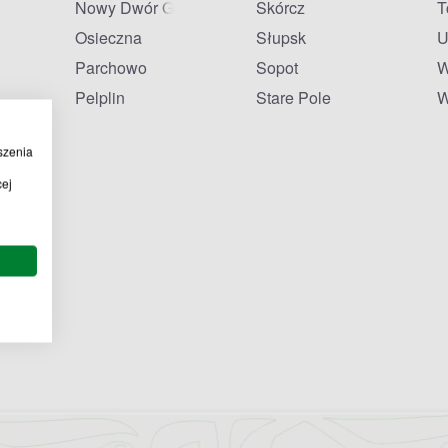
Nowy Dwór Gdański
Skórcz
T
Osieczna
Słupsk
U
Parchowo
Sopot
W
Pelplin
Stare Pole
W
szenia
cej