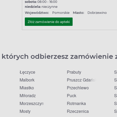
sobota:
08:00 - 16:00
niedziela:
nieczynne
Województwo:
Pomorskie
Miasto:
Dobrzewino
Złóż zamówienie do apteki
 których odbierzesz zamówienie 
Łęczyce
Prabuty
S
Malbork
Pruszcz Gdański
S
Miastko
Przechlewo
S
Miłoradz
Puck
S
Morzeszczyn
Rotmanka
S
Mosty
Rzeczenica
S