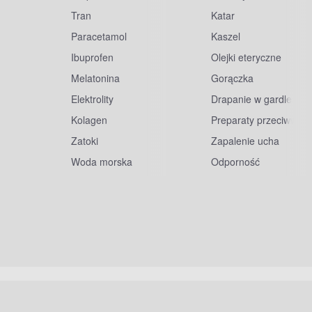
Tran
Katar
Paracetamol
Kaszel
Ibuprofen
Olejki eteryczne
Melatonina
Gorączka
Elektrolity
Drapanie w gardle
Kolagen
Preparaty przeciwwiru
Zatoki
Zapalenie ucha
Woda morska
Odporność