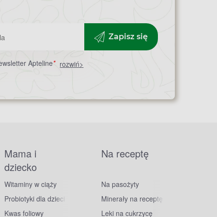
Zapisz się
wsletter Apteline
*
rozwiń>
Mama i
Na receptę
dziecko
Witaminy w ciąży
Na pasożyty
Probiotyki dla dzieci
Minerały na receptę
Kwas foliowy
Leki na cukrzycę