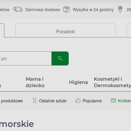
uktów
Darmowa dostawa
Wysyłka w 24 godziny
26
Poradnik
a
Mama i
Kosmetyki i
Higiena
ę
dziecko
Dermokosmety
 produktowe
Ostatnie sztuki
Popularne
Krótkie
omorskie