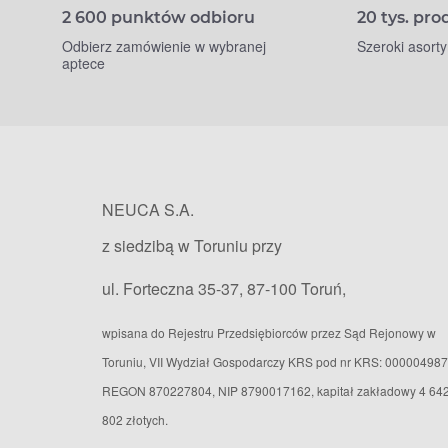
2 600 punktów odbioru
20 tys. pr
Odbierz zamówienie w wybranej
Szeroki asort
aptece
NEUCA S.A.
z siedzibą w Toruniu przy
ul. Forteczna 35-37, 87-100 Toruń,
wpisana do Rejestru Przedsiębiorców przez Sąd Rejonowy w
Toruniu, VII Wydział Gospodarczy KRS pod nr KRS: 000004987
REGON 870227804, NIP 8790017162, kapitał zakładowy 4 64
802 złotych.