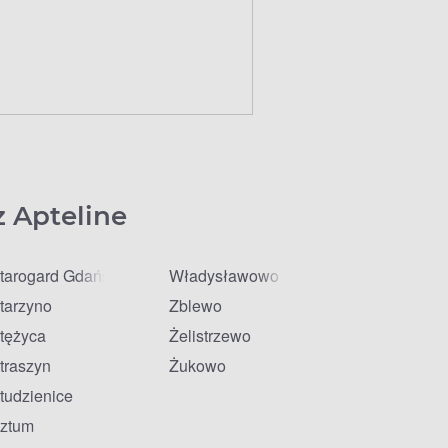
z Apteline
tarogard Gdański
Władysławowo
tarzyno
Zblewo
tężyca
Żelistrzewo
traszyn
Żukowo
tudzienice
ztum