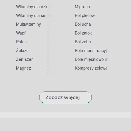
Witaminy dla dzieci
Migrena
Witaminy dla seniorów
Ból pleców
Multiwitaminy
Ból ucha
Wapń
Ból zatok
Potas
Ból zęba
sowe
Żelazo
Bóle menstruacyjne
Żeń-szeń
Bóle mięśniowo-stawowe
Magnez
Kompresy żelowe
Zobacz więcej