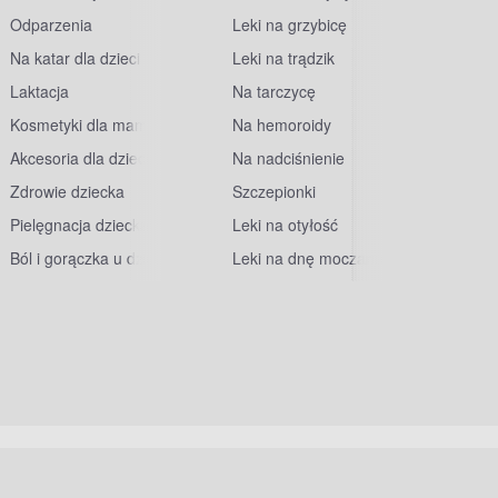
Odparzenia
Leki na grzybicę
Na katar dla dzieci
Leki na trądzik
Laktacja
Na tarczycę
Kosmetyki dla mam
Na hemoroidy
Akcesoria dla dzieci
Na nadciśnienie
Zdrowie dziecka
Szczepionki
Pielęgnacja dziecka
Leki na otyłość
Ból i gorączka u dzieci
Leki na dnę moczanową