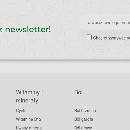
Zapisz
z newsletter!
do
Chcę otrzymywać ne
newslettera
Witaminy i
Ból
minerały
Cynk
Ból brzucha
Witamina B12
Ból gardła
Kwasy omega
Ból głowy