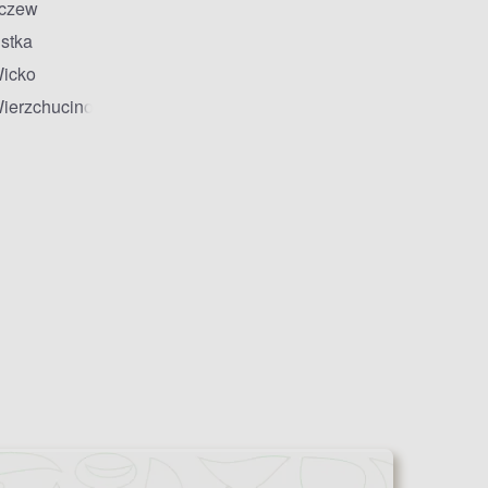
czew
stka
icko
ierzchucino