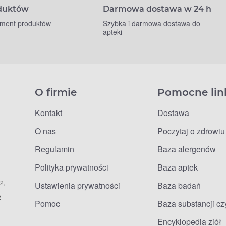
oduktów
Darmowa dostawa w 24 h
yment produktów
Szybka i darmowa dostawa do
apteki
O firmie
Pomocne lin
Kontakt
Dostawa
O nas
Poczytaj o zdrowiu
Regulamin
Baza alergenów
Polityka prywatności
Baza aptek
2,
Ustawienia prywatności
Baza badań
2
Pomoc
Baza substancji c
Encyklopedia ziół