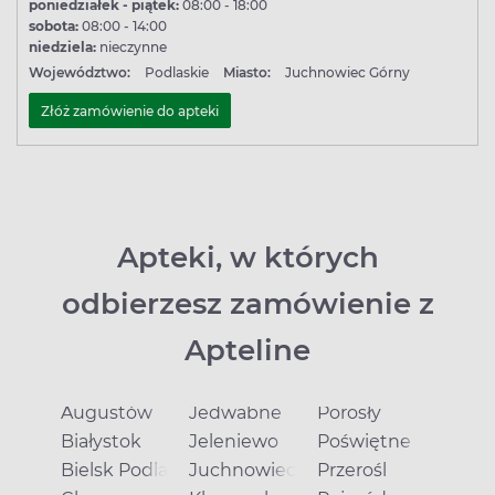
poniedziałek - piątek:
08:00 - 18:00
sobota:
08:00 - 14:00
niedziela:
nieczynne
Województwo:
Podlaskie
Miasto:
Juchnowiec Górny
Złóż zamówienie do apteki
Apteki, w których
odbierzesz zamówienie z
Apteline
Augustów
Jedwabne
Porosły
Białystok
Jeleniewo
Poświętne
Bielsk Podlaski
Juchnowiec Górny
Przerośl