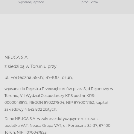
wybranej aptece
produktów
NEUCA S.A.
z siedzibą w Toruniu przy
ul. Forteczna 35-37, 87-100 Toruń,
wpisana do Rejestru Przedsiębiorców przez Sąd Rejonowy w
Toruniu, VII Wydział Gospodarczy KRS pod nr KRS:
0000049872, REGON 870227804, NIP 8790017162, kapitał
zakładowy 4 642 802 złotych.
Dane NEUCA S.A. w zakresie dotyczącym: rozliczania
podatku VAT: Neuca Grupa VAT, ul. Forteczna 35-37, 87-100
Toruń, NIP: 1070047823