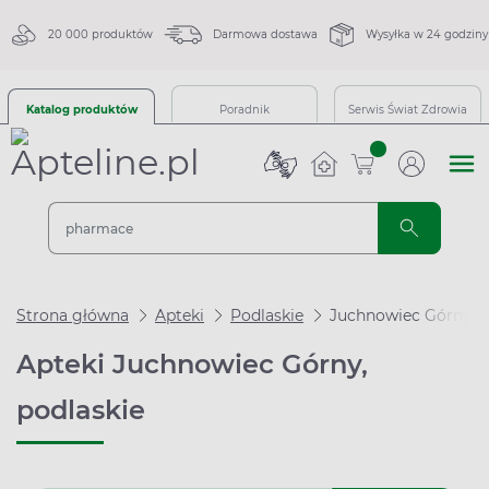
20 000 produktów
Darmowa dostawa
Wysyłka w 24 godziny
Katalog produktów
Poradnik
Serwis Świat Zdrowia
sztuk
Strona główna
Apteki
Podlaskie
Juchnowiec Górny
Apteki Juchnowiec Górny,
podlaskie