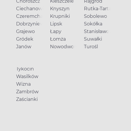
Choroszcz
Kleszczele
Rajgród
Ciechanowiec
Knyszyn
Rutka-Tartak
Czeremcha
Krupniki
Sobolewo
Dobrzyniewo Duże
Lipsk
Sokółka
Grajewo
Łapy
Stanisławowo
Gródek
Łomża
Suwałki
Janów
Nowodworce
Turośl
Tykocin
Wasilków
Wizna
Zambrów
Zaścianki