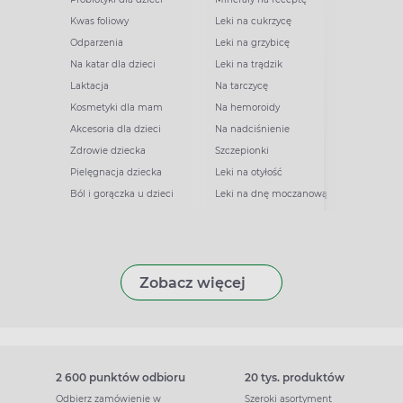
Kwas foliowy
Leki na cukrzycę
Odparzenia
Leki na grzybicę
Na katar dla dzieci
Leki na trądzik
Laktacja
Na tarczycę
Kosmetyki dla mam
Na hemoroidy
Akcesoria dla dzieci
Na nadciśnienie
Zdrowie dziecka
Szczepionki
Pielęgnacja dziecka
Leki na otyłość
Ból i gorączka u dzieci
Leki na dnę moczanową
Zobacz więcej
2 600 punktów odbioru
20 tys. produktów
Odbierz zamówienie w
Szeroki asortyment