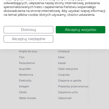
odwiedzających, ulepszenia naszej strony internetowej, pokazania
spersonalizowanych treści i zapewnienia Państwu wspaniałego
doświadczenia na stronie internetowej. Aby uzyskać więcej informacji
na temat plików cookie, których używamy, otwórz ustawienia.
Dostosuj
Akceptuj wszystko
Popularne zapytania
Przeziębienie i grypa
Akceptuj niezbędne
Witamina D
Termometry
Witamina C
Krople do nosa
Krople do oczu
Inhalacje
Tran
Katar
Paracetamol
Kaszel
Ibuprofen
Olejki eteryczne
Melatonina
Gorączka
Elektrolity
Drapanie w gardle
Kolagen
Preparaty przeciwwirusowe
Zatoki
Zapalenie ucha
Woda morska
Odporność