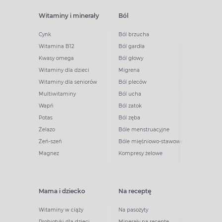
Witaminy i minerały
Ból
Cynk
Ból brzucha
Witamina B12
Ból gardła
Kwasy omega
Ból głowy
Witaminy dla dzieci
Migrena
Witaminy dla seniorów
Ból pleców
Multiwitaminy
Ból ucha
Wapń
Ból zatok
Potas
Ból zęba
Żelazo
Bóle menstruacyjne
Żeń-szeń
Bóle mięśniowo-stawowe
Magnez
Kompresy żelowe
Mama i dziecko
Na receptę
Witaminy w ciąży
Na pasożyty
Probiotyki dla dzieci
Minerały na receptę