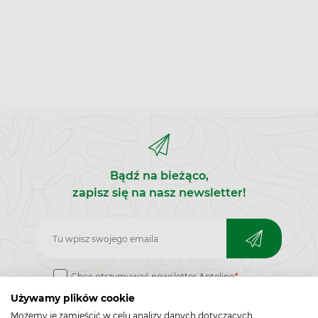
Bądź na bieżąco,
zapisz się na nasz newsletter!
Zapisz
do
Chcę otrzymywać newsletter Apteline
*
newslettera
rozwiń>
Używamy plików cookie
Możemy je zamieścić w celu analizy danych dotyczących