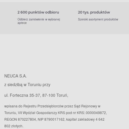
2 600 punktów odbioru
20 tys. produktów
Odbierz zamówienie w wybranej
Szeroki asortyment produktów
aptece
NEUCA S.A.
z siedzibą w Toruniu przy
ul. Forteczna 35-37, 87-100 Toruń,
wpisana do Rejestru Przedsiębiorców przez Sąd Rejonowy w
Toruniu, VII Wydział Gospodarczy KRS pod nr KRS: 0000049872,
REGON 870227804, NIP 8790017162, kapitał zakładowy 4 642
802 złotych.