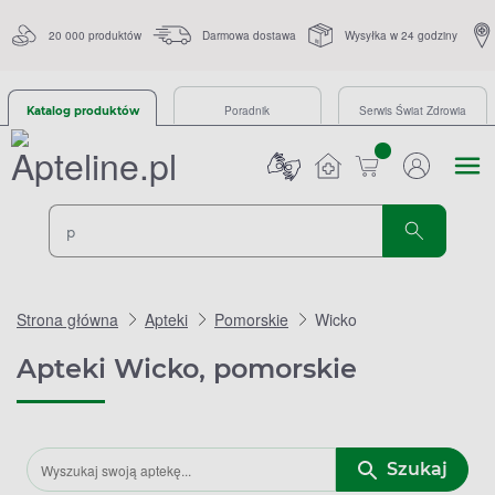
20 000 produktów
Darmowa dostawa
Wysyłka w 24 godziny
Poradnik
Serwis Świat Zdrowia
Katalog produktów
sztuk
Strona główna
Apteki
Pomorskie
Wicko
Apteki Wicko, pomorskie
Szukaj