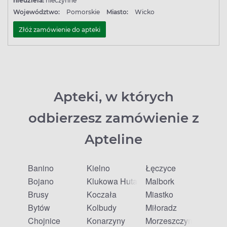
niedziela:
nieczynne
Województwo:
Pomorskie
Miasto:
Wicko
Złóż zamówienie do apteki
Apteki, w których
odbierzesz zamówienie z
Apteline
Banino
Kielno
Łęczyce
Bojano
Klukowa Huta
Malbork
Brusy
Koczała
Miastko
Bytów
Kolbudy
Miłoradz
Chojnice
Konarzyny
Morzeszczyn