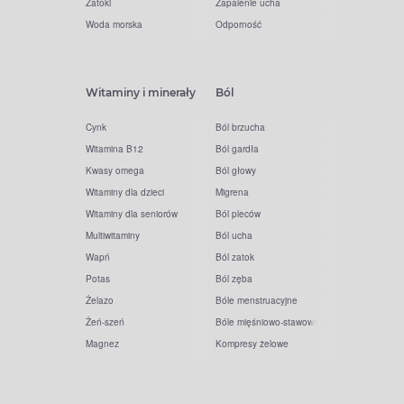
Zatoki
Zapalenie ucha
Woda morska
Odporność
Witaminy i minerały
Ból
Cynk
Ból brzucha
Witamina B12
Ból gardła
Kwasy omega
Ból głowy
Witaminy dla dzieci
Migrena
Witaminy dla seniorów
Ból pleców
Multiwitaminy
Ból ucha
Wapń
Ból zatok
Potas
Ból zęba
Żelazo
Bóle menstruacyjne
Żeń-szeń
Bóle mięśniowo-stawowe
Magnez
Kompresy żelowe