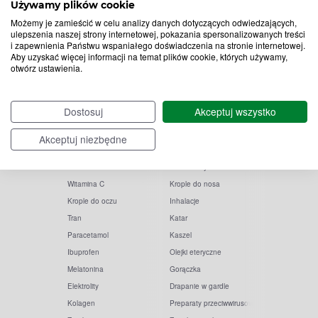
do
Używamy plików cookie
Chcę otrzymywać newsletter Apteline
*
rozwiń>
Możemy je zamieścić w celu analizy danych dotyczących odwiedzających,
newslettera
ulepszenia naszej strony internetowej, pokazania spersonalizowanych treści
i zapewnienia Państwu wspaniałego doświadczenia na stronie internetowej.
Aby uzyskać więcej informacji na temat plików cookie, których używamy,
otwórz ustawienia.
Dostosuj
Akceptuj wszystko
Akceptuj niezbędne
Popularne zapytania
Przeziębienie i grypa
Witamina D
Termometry
Witamina C
Krople do nosa
Krople do oczu
Inhalacje
Tran
Katar
Paracetamol
Kaszel
Ibuprofen
Olejki eteryczne
Melatonina
Gorączka
Elektrolity
Drapanie w gardle
Kolagen
Preparaty przeciwwirusowe