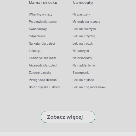
Mama i dziecko
Na receptę
Witaminy w ciąży
Na pasożyty
Probiotyki dla dzieci
Minerały na receptę
Kwas foliowy
Leki na cukrzycę
Odparzenia
Leki na grzybicę
Na katar dla dzieci
Leki na trądzik
Laktacja
Na tarczycę
Kosmetyki dla mam
Na hemoroidy
Akcesoria dla dzieci
Na nadciśnienie
Zdrowie dziecka
Szczepionki
Pielęgnacja dziecka
Leki na otyłość
Ból i gorączka u dzieci
Leki na dnę moczanową
Zobacz więcej