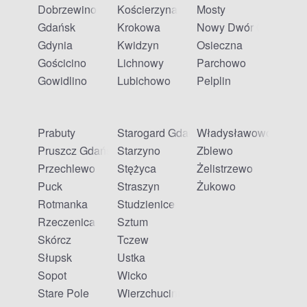
Dobrzewino
Kościerzyna
Mosty
Gdańsk
Krokowa
Nowy Dwór Gdański
Gdynia
Kwidzyn
Osieczna
Gościcino
Lichnowy
Parchowo
Gowidlino
Lubichowo
Pelplin
Prabuty
Starogard Gdański
Władysławowo
Pruszcz Gdański
Starzyno
Zblewo
Przechlewo
Stężyca
Żelistrzewo
Puck
Straszyn
Żukowo
Rotmanka
Studzienice
Rzeczenica
Sztum
Skórcz
Tczew
Słupsk
Ustka
Sopot
Wicko
Stare Pole
Wierzchucino